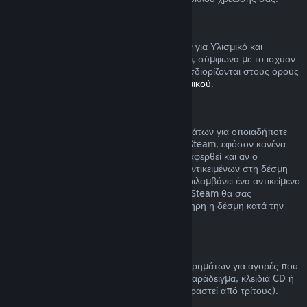
Υλισμικό Steam
Μπορείτε να αιτηθείτε επιστροφή χρημάτων για Υλισμικό και
εξαρτήματα που αγοράστηκαν μέσω Steam, σύμφωνα με το ισχύον
χρονικό πλαίσιο και τη διαδικασία που προσδιορίζονται στους όρους
της
Πολιτικής Επιστροφής Χρημάτων Υλισμικού
.
Επιστροφή χρημάτων για δέσμες
Μπορείτε να λάβετε πλήρη επιστροφή χρημάτων για οποιαδήποτε
δέσμη που αγοράσατε από το Κατάστημα Steam, εφόσον κανένα
από τα αντικείμενα της δέσμης δεν έχει μεταφερθεί και αν ο
συνδυασμένος χρόνος χρήσης όλων των αντικειμένων στη δέσμη
είναι κάτω από δύο ώρες. Αν μια δέσμη περιλαμβάνει ένα αντικείμενο
παιχνιδιού ή DLC που δεν επιστρέφεται, το Steam θα σας
ενημερώσει αν μπορεί αν επιστραφεί ολόκληρη η δέσμη κατά την
αγορά.
Πραγματοποιημένες αγορές εκτός Steam
Η Valve δεν μπορεί να παρέχει επιστροφή χρημάτων για αγορές που
πραγματοποιούνται εκτός του Steam (για παράδειγμα, κλειδιά CD ή
κάρτες πορτοφολιού Steam που έχουν αγοραστεί από τρίτους).