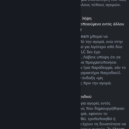
λειτουργούν οι επιστροφές χρημάτων για άλλους τύπους αγορών.
Επιστροφή χρημάτων σε Περιεχόμενο προς λήψη
(Περιεχόμενο Καταστήματος Steam χρησιμοποιούμενο εντός άλλου
παιχνιδιού ή εφαρμογής λογισμικού, «DLC»)
DLC που αγοράστηκε από το Κατάστημα Steam μπορεί να
επιστραφεί μέσα σε δεκατέσσερις ημέρες από την αγορά, ενώ στην
περίπτωση που ο σχετικός τίτλος έχει παιχτεί για λιγότερο από δύο
ώρες από την αγορά του DLC, εφόσον το DLC δεν έχει
χρησιμοποιηθεί, τροποποιηθεί ή μεταφερθεί. Λάβετε υπόψη ότι σε
μερικές περιπτώσεις, το Steam δεν μπορεί να πραγματοποιήσει
επιστροφή χρημάτων για κάποια DLC τρίτων (για παράδειγμα, εάν το
DLC αυξάνει ανεπιστρεπτί το επίπεδο ενός χαρακτήρα παιχνιδιού).
Αυτές οι εξαιρέσεις θα φέρουν ευκρινώς την ένδειξη «μη
επιστρέψιμο» στη σελίδα του Καταστήματος πριν την αγορά.
Επιστροφή χρημάτων σε αγορές εντός παιχνιδιού
Το Steam προσφέρει επιστροφή χρημάτων για αγορές εντός
παιχνιδιού σε οποιονδήποτε από τους τίτλους που δημιουργήθηκαν
από τη Valve μέσα σε 48 ώρες από την αγορά, εφόσον το
αντικείμενο παιχνιδιού δεν έχει χρησιμοποιηθεί, τροποποιηθεί ή
μεταφερθεί. Δημιουργοί τρίτων εταιρειών θα έχουν τη δυνατότητα να
επιτρέψουν αντικείμενα παιχνιδιού με τους όρους αυτούς. Το Steam