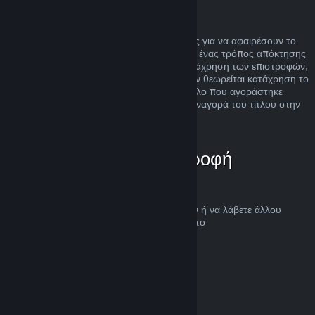
Κατάχρηση
Οι επιστροφές χρημάτων είναι σχεδιασμένες για να αφαιρέσουν το
ρίσκο της αγοράς τίτλων στο Steam και όχι ένας τρόπος απόκτησης
δωρεάν παιχνιδιών. Αν φανεί ότι κάνετε κατάχρηση των επιστροφών,
θα σταματήσουν να σας προσφέρονται. Δεν θεωρείται κατάχρηση το
αίτημα για επιστροφή χρημάτων σε έναν τίτλο που αγοράστηκε
ακριβώς πριν μια έκπτωση και η άμεση επαναγορά του τίτλου στην
τιμή της έκπτωσης.
Πώς να ζητήσετε επιστροφή
χρημάτων
Μπορείτε να ζητήσετε επιστροφή χρημάτων ή να λάβετε άλλου
είδους βοήθεια για τις αγορές Steam σας στο
help.steampowered.com
.
Τελευταία ενημέρωση 23 Απριλίου 2024
© Valve Corporation. Με επιφύλαξη κάθε νόμιμου