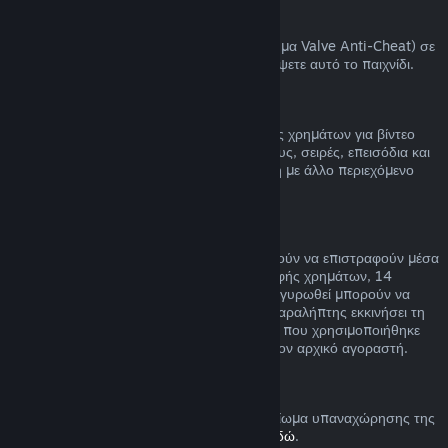
Αποκλεισμοί VAC
Αν έχετε αποκλειστεί από το VAC (το σύστημα Valve Anti-Cheat) σε
ένα παιχνίδι, χάνετε το δικαίωμα να επιστρέψετε αυτό το παιχνίδι.
Βίντεο
Δεν μπορούμε να προσφέρουμε επιστροφές χρημάτων για βίντεο
στο Steam (π.χ. ταινία, ταινίες μικρού μήκους, σειρές, επεισόδια και
οδηγούς), εκτός αν το βίντεο είναι σε δέσμη με άλλο περιεχόμενο
(όχι βίντεο) που μπορείτε να επιστρέψετε.
Επιστροφή χρημάτων σε δώρα
Τα δώρα που δεν έχουν εξαργυρωθεί μπορούν να επιστραφούν μέσα
στη συνηθισμένη χρονική περίοδο επιστροφής χρημάτων, 14
ημέρες/δύο ώρες. Τα δώρα που έχουν εξαργυρωθεί μπορούν να
επιστραφούν υπό τις ίδιες συνθήκες αν ο παραλήπτης εκκινήσει τη
διαδικασία επιστροφής χρημάτων. Το ποσό που χρησιμοποιήθηκε
για την αγορά του δώρου θα επιστραφεί στον αρχικό αγοραστή.
Δικαίωμα υπαναχώρησης (ΕΕ)
Για μια εξήγηση στο πώς λειτουργεί το δικαίωμα υπαναχώρησης της
ΕΕ για τους πελάτες του Steam,
πατήστε εδώ
.