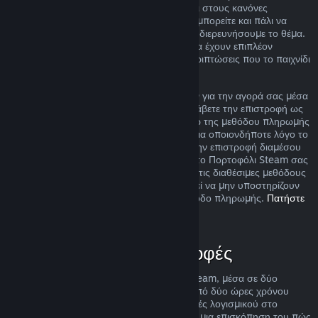
ακόμα και αν η περίπτωσή σας δεν εμπίπτει στους κανόνες
επιστροφής χρημάτων που περιγράφουμε, μπορείτε και πάλι να
ζητήσετε επιστροφή χρημάτων και εμείς θα διερευνήσουμε το θέμα.
Σε ορισμένες περιοχές, οι πελάτες μπορεί να έχουν επιπλέον
δικαιώματα για επιστροφή χρημάτων σε περιπτώσεις που το παιχνίδι
είναι ελαττωματικό.
Θα σας δοθεί πλήρης επιστροφή χρημάτων για την αγορά σας μέσα
σε μια βδομάδα από την έγκρισή της. Θα λάβετε την επιστροφή ως
χρήματα στο Πορτοφόλι Steam σας ή μέσω της μεθόδου πληρωμής
που χρησιμοποιήσατε για την αγορά. Εάν για οποιονδήποτε λόγο το
Steam δεν μπορέσει να πραγματοποιήσει την επιστροφή διαμέσου
της αρχικής σας μεθόδου πληρωμής, τότε το Πορτοφόλι Steam σας
θα πιστωθεί το πλήρες ποσό. Κάποιες από τις διαθέσιμες μεθόδους
πληρωμής του Steam στη χώρα σας μπορεί να μην υποστηρίζουν
επιστροφές αγορών πίσω στην αρχική μέθοδο πληρωμής.
Πατήστε
εδώ για την πλήρη λίστα
.
Πότε ισχύουν οι επιστροφές
Η προσφορά επιστροφής χρημάτων του Steam, μέσα σε δύο
βδομάδες από την αγορά και με λιγότερο από δύο ώρες χρόνου
παιχνιδιού, ισχύει για παιχνίδια και εφαρμογές λογισμικού στο
Κατάστημα Steam. Εδώ μπορείτε να βρείτε μια επισκόπηση του πώς