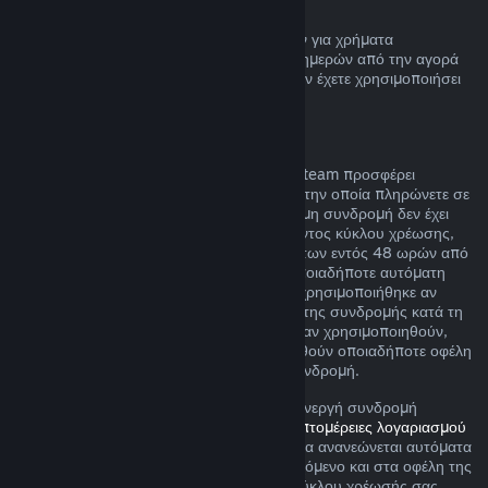
Επιστροφή χρημάτων πορτοφολιού Steam
Μπορείτε να ζητήσετε επιστροφή χρημάτων για χρήματα
Πορτοφολιού Steam εντός δεκατεσσάρων ημερών από την αγορά
αν έχουν αγοραστεί μέσω του Steam και δεν έχετε χρησιμοποιήσει
τα χρήματα αυτά.
Ανανεώσιμες συνδρομές
Για κάποιο περιεχόμενο και υπηρεσίες, το Steam προσφέρει
περιοδική (π.χ. μηνιαία, ετήσια) πρόσβαση την οποία πληρώνετε σε
επαναλαμβανόμενη βάση. Αν μια ανανεώσιμη συνδρομή δεν έχει
χρησιμοποιηθεί κατά τη διάρκεια του τρέχοντος κύκλου χρέωσης,
μπορείτε να αιτηθείτε μια επιστροφή χρημάτων εντός 48 ωρών από
την αρχική αγορά ή εντός 48 ωρών από οποιαδήποτε αυτόματη
ανανέωση. Το περιεχομένο θεωρείται πως χρησιμοποιήθηκε αν
έχουν παιχτεί οποιαδήποτε παιχνίδια εντός της συνδρομής κατά τη
διάρκεια του τρέχοντος κύκλου χρέωσης ή αν χρησιμοποιηθούν,
καταναλωθούν, τροποποιηθούν ή μεταφερθούν οποιαδήποτε οφέλη
ή εκπτώσεις που περιλαμβάνονται με τη συνδρομή.
Σημειώστε ότι μπορείτε να ακυρώσετε μια ενεργή συνδρομή
οποιαδήποτε στιγμή μεταβαίνοντας στις
λεπτομέρειες λογαριασμού
σας
. Αφού ακυρωθεί, η συνδρομή σας δε θα ανανεώνεται αυτόματα
αλλά θα διατηρήσετε πρόσβαση στο περιεχόμενο και στα οφέλη της
συνδρομής μέχρι το τέλος του τρέχοντος κύκλου χρέωσής σας.