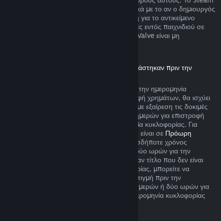
θα σας ειδοποιεί την ώρα της αγοράς σχετικά με το αν ο δημιουργός
παιχνιδιού επέλεξε να προσφέρει επιστροφή για το αντικείμενο
παιχνιδιού που αγοράζετε. Ειδάλλως, αγορές εντός παιχνιδιού σε
παιχνίδια που δεν δημιουργήθηκαν από τη Valve είναι μη
επιστρέψιμες μέσω του Steam.
Επιστροφή χρημάτων για τίτλους που αγοράστηκαν πριν την
ημερομηνία κυκλοφορίας
Όταν αγοράζετε έναν τίτλο στο Steam πριν την ημερομηνία
κυκλοφορίας του, όσον αφορά την επιστροφή χρημάτων, θα ισχύει
το όριο των δύο ωρών χρόνου παιχνιδιού (με εξαίρεση τις δοκιμές
εκδόσεων βήτα), αλλά η περίοδος των 14 ημερών για επιστροφή
χρημάτων δεν θα ξεκινά πριν την ημερομηνία κυκλοφορίας. Για
παράδειγμα, αν αγοράσετε ένα παιχνίδι που είναι σε
Πρόωρη
Πρόσβαση
ή σε
Πρώιμη Πρόσβαση
, οποιοσδήποτε χρόνος
παιχνιδιού θα προσμετράται στο όριο των δύο ωρών για την
επιστροφή χρημάτων. Αν προαγοράσετε έναν τίτλο που δεν είναι
λειτουργικός πριν την ημερομηνία κυκλοφορίας, μπορείτε να
ζητήσετε επιστροφή χρημάτων ανά πάσα στιγμή πριν την
κυκλοφορία του και η τυπική περίοδος 14 ημερών ή δύο ωρών για
επιστροφή χρημάτων θα ισχύει από την ημερομηνία κυκλοφορίας
του παιχνιδιού.