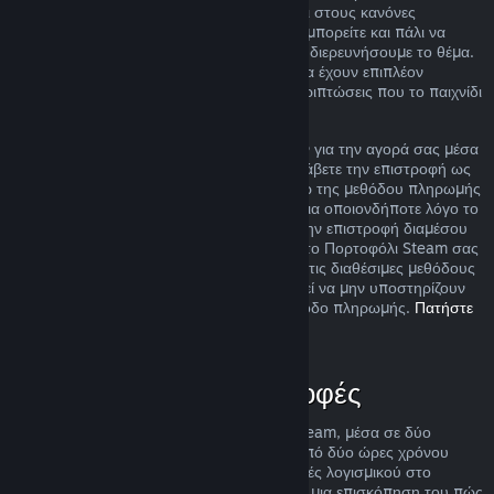
ακόμα και αν η περίπτωσή σας δεν εμπίπτει στους κανόνες
επιστροφής χρημάτων που περιγράφουμε, μπορείτε και πάλι να
ζητήσετε επιστροφή χρημάτων και εμείς θα διερευνήσουμε το θέμα.
Σε ορισμένες περιοχές, οι πελάτες μπορεί να έχουν επιπλέον
δικαιώματα για επιστροφή χρημάτων σε περιπτώσεις που το παιχνίδι
είναι ελαττωματικό.
Θα σας δοθεί πλήρης επιστροφή χρημάτων για την αγορά σας μέσα
σε μια βδομάδα από την έγκρισή της. Θα λάβετε την επιστροφή ως
χρήματα στο Πορτοφόλι Steam σας ή μέσω της μεθόδου πληρωμής
που χρησιμοποιήσατε για την αγορά. Εάν για οποιονδήποτε λόγο το
Steam δεν μπορέσει να πραγματοποιήσει την επιστροφή διαμέσου
της αρχικής σας μεθόδου πληρωμής, τότε το Πορτοφόλι Steam σας
θα πιστωθεί το πλήρες ποσό. Κάποιες από τις διαθέσιμες μεθόδους
πληρωμής του Steam στη χώρα σας μπορεί να μην υποστηρίζουν
επιστροφές αγορών πίσω στην αρχική μέθοδο πληρωμής.
Πατήστε
εδώ για την πλήρη λίστα
.
Πότε ισχύουν οι επιστροφές
Η προσφορά επιστροφής χρημάτων του Steam, μέσα σε δύο
βδομάδες από την αγορά και με λιγότερο από δύο ώρες χρόνου
παιχνιδιού, ισχύει για παιχνίδια και εφαρμογές λογισμικού στο
Κατάστημα Steam. Εδώ μπορείτε να βρείτε μια επισκόπηση του πώς