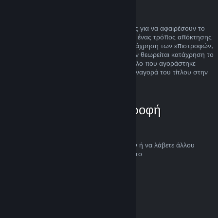
Κατάχρηση
Οι επιστροφές χρημάτων είναι σχεδιασμένες για να αφαιρέσουν το
ρίσκο της αγοράς τίτλων στο Steam και όχι ένας τρόπος απόκτησης
δωρεάν παιχνιδιών. Αν φανεί ότι κάνετε κατάχρηση των επιστροφών,
θα σταματήσουν να σας προσφέρονται. Δεν θεωρείται κατάχρηση το
αίτημα για επιστροφή χρημάτων σε έναν τίτλο που αγοράστηκε
ακριβώς πριν μια έκπτωση και η άμεση επαναγορά του τίτλου στην
τιμή της έκπτωσης.
Πώς να ζητήσετε επιστροφή
χρημάτων
Μπορείτε να ζητήσετε επιστροφή χρημάτων ή να λάβετε άλλου
είδους βοήθεια για τις αγορές Steam σας στο
help.steampowered.com
.
Τελευταία ενημέρωση 23 Απριλίου 2024
© Valve Corporation. Με επιφύλαξη κάθε νόμιμου