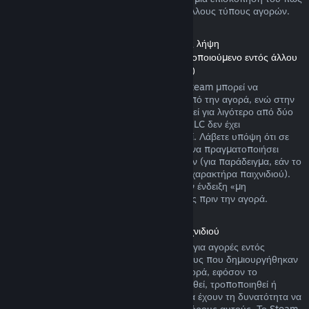
λειτουργούν οι επιστροφές χρημάτων για άλλους τύπους αγορών.
Επιστροφή χρημάτων σε Περιεχόμενο προς λήψη
(Περιεχόμενο Καταστήματος Steam χρησιμοποιούμενο εντός άλλου
παιχνιδιού ή εφαρμογής λογισμικού, «DLC»)
DLC που αγοράστηκε από το Κατάστημα Steam μπορεί να
επιστραφεί μέσα σε δεκατέσσερις ημέρες από την αγορά, ενώ στην
περίπτωση που ο σχετικός τίτλος έχει παιχτεί για λιγότερο από δύο
ώρες από την αγορά του DLC, εφόσον το DLC δεν έχει
χρησιμοποιηθεί, τροποποιηθεί ή μεταφερθεί. Λάβετε υπόψη ότι σε
μερικές περιπτώσεις, το Steam δεν μπορεί να πραγματοποιήσει
επιστροφή χρημάτων για κάποια DLC τρίτων (για παράδειγμα, εάν το
DLC αυξάνει ανεπιστρεπτί το επίπεδο ενός χαρακτήρα παιχνιδιού).
Αυτές οι εξαιρέσεις θα φέρουν ευκρινώς την ένδειξη «μη
επιστρέψιμο» στη σελίδα του Καταστήματος πριν την αγορά.
Επιστροφή χρημάτων σε αγορές εντός παιχνιδιού
Το Steam προσφέρει επιστροφή χρημάτων για αγορές εντός
παιχνιδιού σε οποιονδήποτε από τους τίτλους που δημιουργήθηκαν
από τη Valve μέσα σε 48 ώρες από την αγορά, εφόσον το
αντικείμενο παιχνιδιού δεν έχει χρησιμοποιηθεί, τροποποιηθεί ή
μεταφερθεί. Δημιουργοί τρίτων εταιρειών θα έχουν τη δυνατότητα να
επιτρέψουν αντικείμενα παιχνιδιού με τους όρους αυτούς. Το Steam