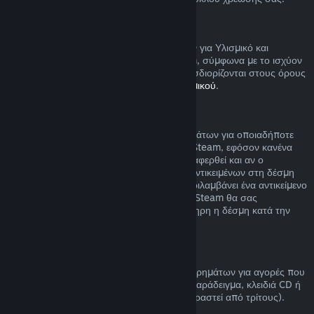
Υλισμικό Steam
Μπορείτε να αιτηθείτε επιστροφή χρημάτων για Υλισμικό και
εξαρτήματα που αγοράστηκαν μέσω Steam, σύμφωνα με το ισχύον
χρονικό πλαίσιο και τη διαδικασία που προσδιορίζονται στους όρους
της
Πολιτικής Επιστροφής Χρημάτων Υλισμικού
.
Επιστροφή χρημάτων για δέσμες
Μπορείτε να λάβετε πλήρη επιστροφή χρημάτων για οποιαδήποτε
δέσμη που αγοράσατε από το Κατάστημα Steam, εφόσον κανένα
από τα αντικείμενα της δέσμης δεν έχει μεταφερθεί και αν ο
συνδυασμένος χρόνος χρήσης όλων των αντικειμένων στη δέσμη
είναι κάτω από δύο ώρες. Αν μια δέσμη περιλαμβάνει ένα αντικείμενο
παιχνιδιού ή DLC που δεν επιστρέφεται, το Steam θα σας
ενημερώσει αν μπορεί αν επιστραφεί ολόκληρη η δέσμη κατά την
αγορά.
Πραγματοποιημένες αγορές εκτός Steam
Η Valve δεν μπορεί να παρέχει επιστροφή χρημάτων για αγορές που
πραγματοποιούνται εκτός του Steam (για παράδειγμα, κλειδιά CD ή
κάρτες πορτοφολιού Steam που έχουν αγοραστεί από τρίτους).