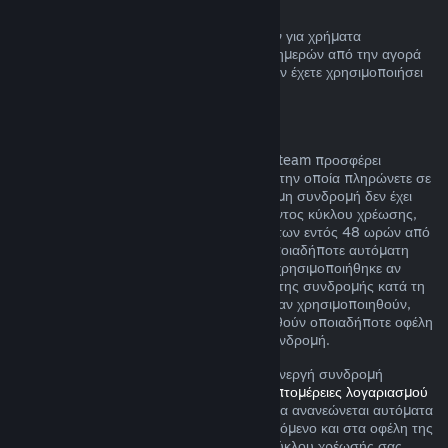
Επιστροφή χρημάτων πορτοφολιού Steam
Μπορείτε να ζητήσετε επιστροφή χρημάτων για χρήματα
Πορτοφολιού Steam εντός δεκατεσσάρων ημερών από την αγορά
αν έχουν αγοραστεί μέσω του Steam και δεν έχετε χρησιμοποιήσει
τα χρήματα αυτά.
Ανανεώσιμες συνδρομές
Για κάποιο περιεχόμενο και υπηρεσίες, το Steam προσφέρει
περιοδική (π.χ. μηνιαία, ετήσια) πρόσβαση την οποία πληρώνετε σε
επαναλαμβανόμενη βάση. Αν μια ανανεώσιμη συνδρομή δεν έχει
χρησιμοποιηθεί κατά τη διάρκεια του τρέχοντος κύκλου χρέωσης,
μπορείτε να αιτηθείτε μια επιστροφή χρημάτων εντός 48 ωρών από
την αρχική αγορά ή εντός 48 ωρών από οποιαδήποτε αυτόματη
ανανέωση. Το περιεχομένο θεωρείται πως χρησιμοποιήθηκε αν
έχουν παιχτεί οποιαδήποτε παιχνίδια εντός της συνδρομής κατά τη
διάρκεια του τρέχοντος κύκλου χρέωσης ή αν χρησιμοποιηθούν,
καταναλωθούν, τροποποιηθούν ή μεταφερθούν οποιαδήποτε οφέλη
ή εκπτώσεις που περιλαμβάνονται με τη συνδρομή.
Σημειώστε ότι μπορείτε να ακυρώσετε μια ενεργή συνδρομή
οποιαδήποτε στιγμή μεταβαίνοντας στις
λεπτομέρειες λογαριασμού
σας
. Αφού ακυρωθεί, η συνδρομή σας δε θα ανανεώνεται αυτόματα
αλλά θα διατηρήσετε πρόσβαση στο περιεχόμενο και στα οφέλη της
συνδρομής μέχρι το τέλος του τρέχοντος κύκλου χρέωσής σας.