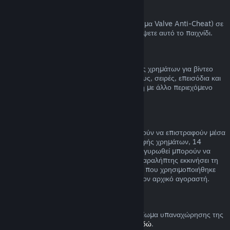
Αποκλεισμοί VAC
Αν έχετε αποκλειστεί από το VAC (το σύστημα Valve Anti-Cheat) σε
ένα παιχνίδι, χάνετε το δικαίωμα να επιστρέψετε αυτό το παιχνίδι.
Βίντεο
Δεν μπορούμε να προσφέρουμε επιστροφές χρημάτων για βίντεο
στο Steam (π.χ. ταινία, ταινίες μικρού μήκους, σειρές, επεισόδια και
οδηγούς), εκτός αν το βίντεο είναι σε δέσμη με άλλο περιεχόμενο
(όχι βίντεο) που μπορείτε να επιστρέψετε.
Επιστροφή χρημάτων σε δώρα
Τα δώρα που δεν έχουν εξαργυρωθεί μπορούν να επιστραφούν μέσα
στη συνηθισμένη χρονική περίοδο επιστροφής χρημάτων, 14
ημέρες/δύο ώρες. Τα δώρα που έχουν εξαργυρωθεί μπορούν να
επιστραφούν υπό τις ίδιες συνθήκες αν ο παραλήπτης εκκινήσει τη
διαδικασία επιστροφής χρημάτων. Το ποσό που χρησιμοποιήθηκε
για την αγορά του δώρου θα επιστραφεί στον αρχικό αγοραστή.
Δικαίωμα υπαναχώρησης (ΕΕ)
Για μια εξήγηση στο πώς λειτουργεί το δικαίωμα υπαναχώρησης της
ΕΕ για τους πελάτες του Steam,
πατήστε εδώ
.