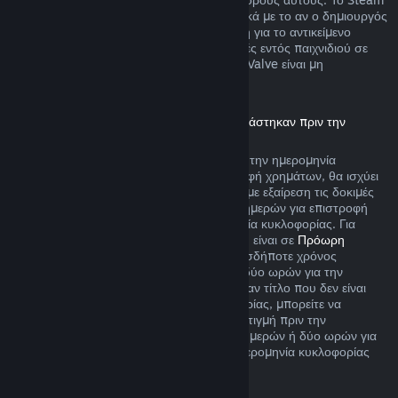
θα σας ειδοποιεί την ώρα της αγοράς σχετικά με το αν ο δημιουργός
παιχνιδιού επέλεξε να προσφέρει επιστροφή για το αντικείμενο
παιχνιδιού που αγοράζετε. Ειδάλλως, αγορές εντός παιχνιδιού σε
παιχνίδια που δεν δημιουργήθηκαν από τη Valve είναι μη
επιστρέψιμες μέσω του Steam.
Επιστροφή χρημάτων για τίτλους που αγοράστηκαν πριν την
ημερομηνία κυκλοφορίας
Όταν αγοράζετε έναν τίτλο στο Steam πριν την ημερομηνία
κυκλοφορίας του, όσον αφορά την επιστροφή χρημάτων, θα ισχύει
το όριο των δύο ωρών χρόνου παιχνιδιού (με εξαίρεση τις δοκιμές
εκδόσεων βήτα), αλλά η περίοδος των 14 ημερών για επιστροφή
χρημάτων δεν θα ξεκινά πριν την ημερομηνία κυκλοφορίας. Για
παράδειγμα, αν αγοράσετε ένα παιχνίδι που είναι σε
Πρόωρη
Πρόσβαση
ή σε
Πρώιμη Πρόσβαση
, οποιοσδήποτε χρόνος
παιχνιδιού θα προσμετράται στο όριο των δύο ωρών για την
επιστροφή χρημάτων. Αν προαγοράσετε έναν τίτλο που δεν είναι
λειτουργικός πριν την ημερομηνία κυκλοφορίας, μπορείτε να
ζητήσετε επιστροφή χρημάτων ανά πάσα στιγμή πριν την
κυκλοφορία του και η τυπική περίοδος 14 ημερών ή δύο ωρών για
επιστροφή χρημάτων θα ισχύει από την ημερομηνία κυκλοφορίας
του παιχνιδιού.