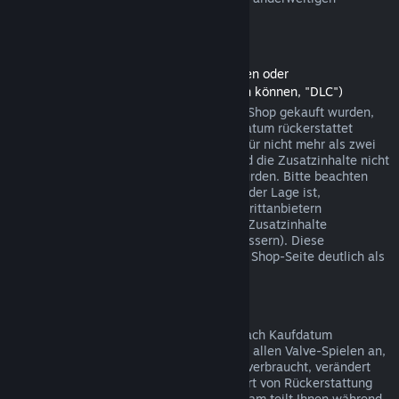
Einkäufen funktionieren.
Rückerstattungen auf Zusatzinhalte
(Steam-Shopinhalte, die in anderen Spielen oder
Softwareanwendungen verwendet werden können, "DLC")
Zusatzinhalte (DLC), die über den Steam-Shop gekauft wurden,
können innerhalb von 14 Tagen ab Kaufdatum rückerstattet
werden, sofern das jeweilige Hauptspiel für nicht mehr als zwei
Stunden seit dem Kauf gespielt wurde und die Zusatzinhalte nicht
verbraucht, verändert oder transferiert wurden. Bitte beachten
Sie, dass Steam in einigen Fällen nicht in der Lage ist,
Rückerstattungen für Zusatzinhalte von Drittanbietern
durchzuführen (beispielsweise, wenn die Zusatzinhalte
unwiderruflich einen Spielcharakter verbessern). Diese
Ausnahmen werden vor dem Kauf auf der Shop-Seite deutlich als
solche gekennzeichnet.
Rückerstattungen auf Käufe im Spiel
Steam bietet innerhalb von 48 Stunden nach Kaufdatum
Rückerstattungen für Käufe in Spielen bei allen Valve-Spielen an,
sofern der betreffende Gegenstand nicht verbraucht, verändert
oder transferiert wurde. Ggf. wird diese Art von Rückerstattung
von einem Drittanbieter durchgeführt. Steam teilt Ihnen während