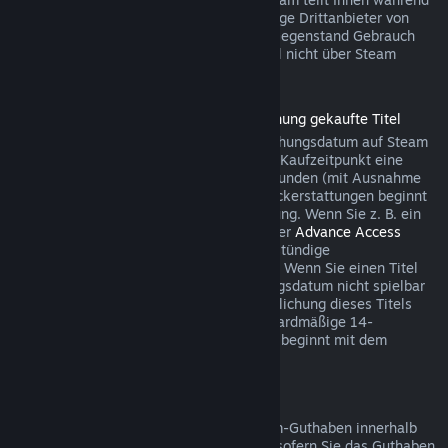
des Bezahlvorgangs mit, wenn der jeweilige Drittanbieter von
dieser Möglichkeit für den betreffenden Gegenstand Gebrauch
macht. Andernfalls können Käufe im Spiel nicht über Steam
rückerstattet werden.
Rückerstattungen für vor der Veröffentlichung gekaufte Titel
Wenn Sie einen Titel vor dem Veröffentlichungsdatum auf Steam
kaufen, gilt für Rückerstattungen ab dem Kaufzeitpunkt eine
Spielzeitbegrenzung von maximal zwei Stunden (mit Ausnahme
von Betatests). Die 14-tägige Frist für Rückerstattungen beginnt
erst mit dem Datum der Vollveröffentlichung. Wenn Sie z. B. ein
Spiel kaufen, das sich im
Early Access
oder
Advance Access
befindet, wird jede Spielzeit auf die zweistündige
Rückerstattungsbegrenzung angerechnet. Wenn Sie einen Titel
vorbestellen, der vor dem Veröffentlichungsdatum nicht spielbar
ist, können Sie jederzeit vor der Veröffentlichung dieses Titels
eine Rückerstattung anfordern. Die standardmäßige 14-
tägige/zweistündige Rückerstattungsfrist beginnt mit dem
Veröffentlichungsdatum des Spiels.
Rückerstattung von Steam-Guthaben
Sie können eine Rückerstattung für Steam-Guthaben innerhalb
von 14 Tagen nach Kaufdatum auslösen, sofern Sie das Guthaben