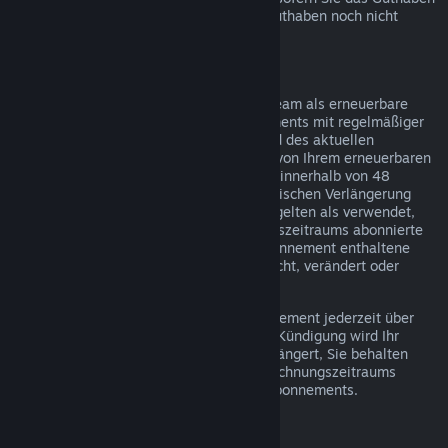
über Steam bezogen haben und dieses Guthaben noch nicht
verwendet wurde.
Erneuerbare Abonnements
Einige Inhalte und Dienste werden auf Steam als erneuerbare
(z. B. monatliche oder jährliche) Abonnements mit regelmäßiger
Abrechnung angeboten. Falls Sie während des aktuellen
Abrechnungszeitraums keinen Gebrauch von Ihrem erneuerbaren
Abonnement gemacht haben, können Sie innerhalb von 48
Stunden nach dem Kauf oder der automatischen Verlängerung
eine Rückerstattung beantragen. Inhalte gelten als verwendet,
wenn während des aktuellen Abrechnungszeitraums abonnierte
Spiele gespielt wurden oder wenn im Abonnement enthaltene
Vorteile oder Rabatte verwendet, verbraucht, verändert oder
transferiert wurden.
Hinweis: Sie können ein laufendes Abonnement jederzeit über
Ihre Account-Details
kündigen. Nach der Kündigung wird Ihr
Abonnement nicht mehr automatisch verlängert, Sie behalten
jedoch bis zum Ende Ihres aktuellen Abrechnungszeitraums
Zugriff auf die Inhalte und Vorteile des Abonnements.
Steam Hardware