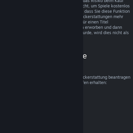
Rückerstattungen wurden eingeführt, um das Risiko beim Kauf
von Titeln auf Steam zu beseitigen und nicht, um Spiele kostenlos
zu erhalten. Falls wir den Eindruck haben, dass Sie diese Funktion
missbrauchen, werden wir Ihnen keine Rückerstattungen mehr
anbieten. Wenn Sie eine Rückerstattung für einen Titel
beantragen, welcher kurz vor einer Aktion erworben und dann
sofort zum Aktionspreis erneut gekauft wurde, wird dies nicht als
Missbrauch angesehen.
Wie beantrage ich eine
Rückerstattung?
Unter folgendem Link können Sie eine Rückerstattung beantragen
oder weitere Hilfe zu Ihren Steam-Einkäufen erhalten:
help.steampowered.com
.
Zuletzt aktualisiert: 23. April 2024
© Valve Corporation. Alle Rechte vorbehalten. Alle
Marken sind Eigentum ihrer jeweiligen Besitzer in den
USA und anderen Ländern.
Datenschutzrichtlinien
|