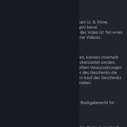
nicht möglich.
Videoinhalte
Wir können leider für Videoinhalte auf Steam (z. B. Filme,
Kurzfilme, Serien, Episoden und Anleitungen) keine
Rückerstattungen gewähren, es sei denn, das Video ist Teil eines
Bündels mit rückerstattbaren Inhalten (keine Videos).
Rückerstattungen bei Geschenken
Geschenke, die noch nicht eingelöst wurden, können innerhalb
des Zeitraums von 14 Tagen/2 Stunden rückerstattet werden.
Eingelöste Geschenke können unter denselben Voraussetzungen
rückerstattet werden, wenn der Empfänger des Geschenks die
Rückerstattung beantragt. Das Geld für den Kauf des Geschenks
wird dem ursprünglichen Käufer gutgeschrieben.
EU-Rückgaberecht
Für weitere Informationen zum Thema EU-Rückgaberecht für
Steam-Nutzer klicken Sie bitte
hier
.
Missbrauch