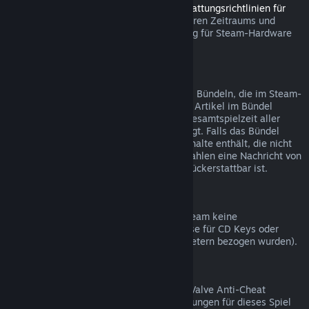
Sie können innerhalb des in den
Rückerstattungsrichtlinien für
Steam Hardware
angegebenen anwendbaren Zeitraums und
Prozesses über Steam eine Rückerstattung für Steam-Hardware
und Zubehör beantragen.
Rückerstattungen bei Bündelkäufen
Sie erhalten eine volle Rückerstattung bei Bündeln, die im Steam-
Shop gekauft wurden, solange keines der Artikel im Bündel
bereits verschenkt wurde und wenn die Gesamtspielzeit aller
Artikel nicht mehr als zwei Stunden beträgt. Falls das Bündel
einen Gegenstand im Spiel oder Zusatzinhalte enthält, die nicht
rückerstattbar sind, werden Sie beim Bezahlen eine Nachricht von
Steam erhalten, ob das gesamte Bündel rückerstattbar ist.
Einkäufe außerhalb von Steam
Valve kann für Einkäufe außerhalb von Steam keine
Rückerstattungen anbieten (beispielsweise für CD Keys oder
Steam-Guthabenkarten, die von Drittanbietern bezogen wurden).
VAC-Ausschlüsse
Sollten Sie einen Ausschluss durch VAC (Valve Anti-Cheat
System) erhalten haben, sind Rückerstattungen für dieses Spiel