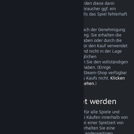
trotzdem eine Anfrage stellen und wir werden diese dann
überprüfen. In einigen Ländern haben Verbraucher ggf. ein
zusätzliches Recht auf Rückerstattung, falls das Spiel fehlerhaft
ist.
Sie erhalten innerhalb von einer Woche nach der Genehmigung
Ihrer Beantragung eine volle Rückerstattung. Sie erhalten die
Rückerstattung entweder als Steam-Guthaben oder durch die
ursprüngliche Zahlungsmethode, die Sie für den Kauf verwendet
haben. Sollte Steam aus irgendeinem Grund nicht in der Lage
sein, Ihre Rückerstattung mit der ursprünglichen
Zahlungsmethode durchzuführen, erhalten Sie den vollständigen
Betrag der Rückerstattung als Steam-Guthaben. (Einige
Zahlungsmethoden, die in Ihrem Land im Steam-Shop verfügbar
sind, unterstützen Rückerstattungen eines Kaufs nicht.
Klicken
Sie hier, um eine vollständige Liste einzusehen
.)
Was kann rückerstattet werden
Steams Rückerstattungsrichtlinien gelten für alle Spiele und
Softwareanwendungen im Steam-Shop bei Käufen innerhalb von
zwei Wochen nach dem Kaufdatum und bei einer Spielzeit von
weniger als zwei Stunden. Im Folgenden erhalten Sie eine
Übersicht wie diese Rückerstattungen bei anderweitigen