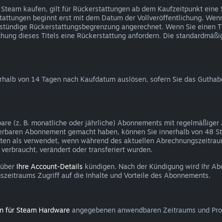
 Steam kaufen, gilt für Rückerstattungen ab dem Kaufzeitpunkt eine
tattungen beginnt erst mit dem Datum der Vollveröffentlichung. Wenn 
eistündige Rückerstattungsbegrenzung angerechnet. Wenn Sie einen Ti
tlichung dieses Titels eine Rückerstattung anfordern. Die standardmä
erhalb von 14 Tagen nach Kaufdatum auslösen, sofern Sie das Guth
bare (z. B. monatliche oder jährliche) Abonnements mit regelmäßiger
erbaren Abonnement gemacht haben, können Sie innerhalb von 48 S
elten als verwendet, wenn während des aktuellen Abrechnungszeitrau
erbraucht, verändert oder transferiert wurden.
 über
Ihre Account-Details
kündigen. Nach der Kündigung wird Ihr Ab
szeitraums Zugriff auf die Inhalte und Vorteile des Abonnements.
en für Steam Hardware
angegebenen anwendbaren Zeitraums und Proz