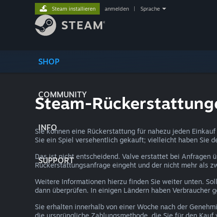
Steam installieren
anmelden
|
Sprache
SHOP
COMMUNITY
Steam-Rückerstattung
INFO
Sie können eine Rückerstattung für nahezu jeden Einkauf 
Sie ein Spiel versehentlich gekauft; vielleicht haben Sie 
Das ist nicht entscheidend. Valve erstattet bei Anfragen 
SUPPORT
Rückerstattungsanfrage eingeht und der nicht mehr als z
Weitere Informationen hierzu finden Sie weiter unten. Sol
dann überprüfen. In einigen Ländern haben Verbraucher ggf.
Sie erhalten innerhalb von einer Woche nach der Genehmi
die ursprüngliche Zahlungsmethode, die Sie für den Kauf 