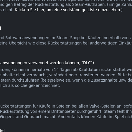
ändigen Betrag der Rückerstattung als Steam-Guthaben. (Einige Zah
s nicht.
Klicken Sie hier, um eine vollständige Liste einzusehen
.)
n
le und Softwareanwendungen im Steam-Shop bei Käufen innerhalb von 
eine Übersicht wie diese Rückerstattungen bei anderweitigen Einkäu
areanwendungen verwendet werden können, "DLC")
rden, können innerhalb von 14 Tagen ab Kaufdatum rückerstattet werd
nhalte nicht verbraucht, verändert oder transferiert wurden. Bitte be
ietern durchzuführen (beispielsweise, wenn die Zusatzinhalte unwider
ich als solche gekennzeichnet.
kerstattungen für Käufe in Spielen bei allen Valve-Spielen an, sofe
on Rückerstattung von einem Drittanbieter durchgeführt. Steam teilt 
en Gegenstand Gebrauch macht. Andernfalls können Käufe im Spiel nic
tel