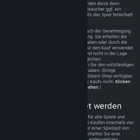
trotzdem eine Anfrage stellen und wir werden diese dann
überprüfen. In einigen Ländern haben Verbraucher ggf. ein
zusätzliches Recht auf Rückerstattung, falls das Spiel fehlerhaft
ist.
Sie erhalten innerhalb von einer Woche nach der Genehmigung
Ihrer Beantragung eine volle Rückerstattung. Sie erhalten die
Rückerstattung entweder als Steam-Guthaben oder durch die
ursprüngliche Zahlungsmethode, die Sie für den Kauf verwendet
haben. Sollte Steam aus irgendeinem Grund nicht in der Lage
sein, Ihre Rückerstattung mit der ursprünglichen
Zahlungsmethode durchzuführen, erhalten Sie den vollständigen
Betrag der Rückerstattung als Steam-Guthaben. (Einige
Zahlungsmethoden, die in Ihrem Land im Steam-Shop verfügbar
sind, unterstützen Rückerstattungen eines Kaufs nicht.
Klicken
Sie hier, um eine vollständige Liste einzusehen
.)
Was kann rückerstattet werden
Steams Rückerstattungsrichtlinien gelten für alle Spiele und
Softwareanwendungen im Steam-Shop bei Käufen innerhalb von
zwei Wochen nach dem Kaufdatum und bei einer Spielzeit von
weniger als zwei Stunden. Im Folgenden erhalten Sie eine
Übersicht wie diese Rückerstattungen bei anderweitigen