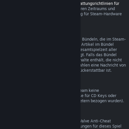
Sie können innerhalb des in den
Rückerstattungsrichtlinien für
Steam Hardware
angegebenen anwendbaren Zeitraums und
Prozesses über Steam eine Rückerstattung für Steam-Hardware
und Zubehör beantragen.
Rückerstattungen bei Bündelkäufen
Sie erhalten eine volle Rückerstattung bei Bündeln, die im Steam-
Shop gekauft wurden, solange keines der Artikel im Bündel
bereits verschenkt wurde und wenn die Gesamtspielzeit aller
Artikel nicht mehr als zwei Stunden beträgt. Falls das Bündel
einen Gegenstand im Spiel oder Zusatzinhalte enthält, die nicht
rückerstattbar sind, werden Sie beim Bezahlen eine Nachricht von
Steam erhalten, ob das gesamte Bündel rückerstattbar ist.
Einkäufe außerhalb von Steam
Valve kann für Einkäufe außerhalb von Steam keine
Rückerstattungen anbieten (beispielsweise für CD Keys oder
Steam-Guthabenkarten, die von Drittanbietern bezogen wurden).
VAC-Ausschlüsse
Sollten Sie einen Ausschluss durch VAC (Valve Anti-Cheat
System) erhalten haben, sind Rückerstattungen für dieses Spiel