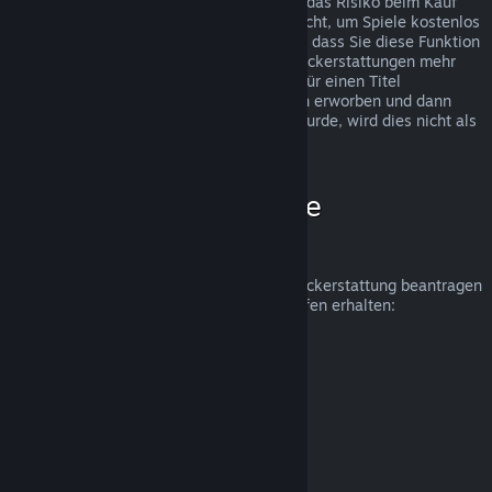
Rückerstattungen wurden eingeführt, um das Risiko beim Kauf
von Titeln auf Steam zu beseitigen und nicht, um Spiele kostenlos
zu erhalten. Falls wir den Eindruck haben, dass Sie diese Funktion
missbrauchen, werden wir Ihnen keine Rückerstattungen mehr
anbieten. Wenn Sie eine Rückerstattung für einen Titel
beantragen, welcher kurz vor einer Aktion erworben und dann
sofort zum Aktionspreis erneut gekauft wurde, wird dies nicht als
Missbrauch angesehen.
Wie beantrage ich eine
Rückerstattung?
Unter folgendem Link können Sie eine Rückerstattung beantragen
oder weitere Hilfe zu Ihren Steam-Einkäufen erhalten:
help.steampowered.com
.
Zuletzt aktualisiert: 23. April 2024
© Valve Corporation. Alle Rechte vorbehalten. Alle
Marken sind Eigentum ihrer jeweiligen Besitzer in den
USA und anderen Ländern.
Datenschutzrichtlinien
|