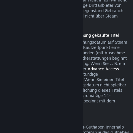
des Bezahlvorgangs mit, wenn der jeweilige Drittanbieter von
dieser Möglichkeit für den betreffenden Gegenstand Gebrauch
macht. Andernfalls können Käufe im Spiel nicht über Steam
rückerstattet werden.
Rückerstattungen für vor der Veröffentlichung gekaufte Titel
Wenn Sie einen Titel vor dem Veröffentlichungsdatum auf Steam
kaufen, gilt für Rückerstattungen ab dem Kaufzeitpunkt eine
Spielzeitbegrenzung von maximal zwei Stunden (mit Ausnahme
von Betatests). Die 14-tägige Frist für Rückerstattungen beginnt
erst mit dem Datum der Vollveröffentlichung. Wenn Sie z. B. ein
Spiel kaufen, das sich im
Early Access
oder
Advance Access
befindet, wird jede Spielzeit auf die zweistündige
Rückerstattungsbegrenzung angerechnet. Wenn Sie einen Titel
vorbestellen, der vor dem Veröffentlichungsdatum nicht spielbar
ist, können Sie jederzeit vor der Veröffentlichung dieses Titels
eine Rückerstattung anfordern. Die standardmäßige 14-
tägige/zweistündige Rückerstattungsfrist beginnt mit dem
Veröffentlichungsdatum des Spiels.
Rückerstattung von Steam-Guthaben
Sie können eine Rückerstattung für Steam-Guthaben innerhalb
von 14 Tagen nach Kaufdatum auslösen, sofern Sie das Guthaben