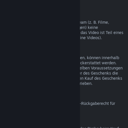
nicht möglich.
Videoinhalte
Wir können leider für Videoinhalte auf Steam (z. B. Filme,
Kurzfilme, Serien, Episoden und Anleitungen) keine
Rückerstattungen gewähren, es sei denn, das Video ist Teil eines
Bündels mit rückerstattbaren Inhalten (keine Videos).
Rückerstattungen bei Geschenken
Geschenke, die noch nicht eingelöst wurden, können innerhalb
des Zeitraums von 14 Tagen/2 Stunden rückerstattet werden.
Eingelöste Geschenke können unter denselben Voraussetzungen
rückerstattet werden, wenn der Empfänger des Geschenks die
Rückerstattung beantragt. Das Geld für den Kauf des Geschenks
wird dem ursprünglichen Käufer gutgeschrieben.
EU-Rückgaberecht
Für weitere Informationen zum Thema EU-Rückgaberecht für
Steam-Nutzer klicken Sie bitte
hier
.
Missbrauch