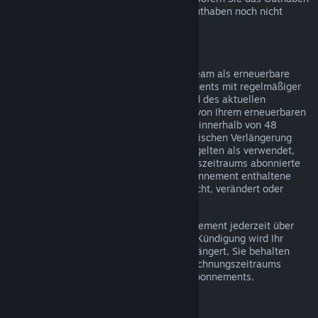
über Steam bezogen haben und dieses Guthaben noch nicht
verwendet wurde.
Erneuerbare Abonnements
Einige Inhalte und Dienste werden auf Steam als erneuerbare
(z. B. monatliche oder jährliche) Abonnements mit regelmäßiger
Abrechnung angeboten. Falls Sie während des aktuellen
Abrechnungszeitraums keinen Gebrauch von Ihrem erneuerbaren
Abonnement gemacht haben, können Sie innerhalb von 48
Stunden nach dem Kauf oder der automatischen Verlängerung
eine Rückerstattung beantragen. Inhalte gelten als verwendet,
wenn während des aktuellen Abrechnungszeitraums abonnierte
Spiele gespielt wurden oder wenn im Abonnement enthaltene
Vorteile oder Rabatte verwendet, verbraucht, verändert oder
transferiert wurden.
Hinweis: Sie können ein laufendes Abonnement jederzeit über
Ihre Account-Details
kündigen. Nach der Kündigung wird Ihr
Abonnement nicht mehr automatisch verlängert, Sie behalten
jedoch bis zum Ende Ihres aktuellen Abrechnungszeitraums
Zugriff auf die Inhalte und Vorteile des Abonnements.
Steam Hardware