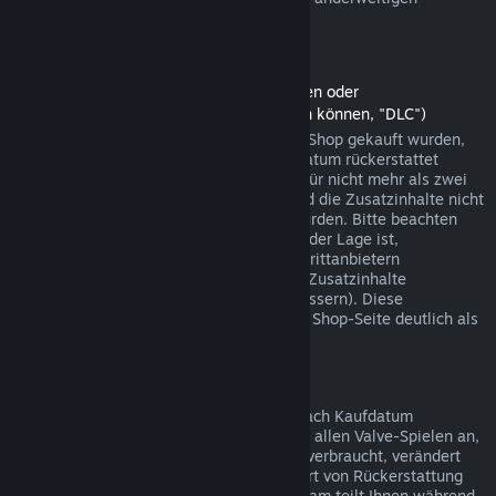
Einkäufen funktionieren.
Rückerstattungen auf Zusatzinhalte
(Steam-Shopinhalte, die in anderen Spielen oder
Softwareanwendungen verwendet werden können, "DLC")
Zusatzinhalte (DLC), die über den Steam-Shop gekauft wurden,
können innerhalb von 14 Tagen ab Kaufdatum rückerstattet
werden, sofern das jeweilige Hauptspiel für nicht mehr als zwei
Stunden seit dem Kauf gespielt wurde und die Zusatzinhalte nicht
verbraucht, verändert oder transferiert wurden. Bitte beachten
Sie, dass Steam in einigen Fällen nicht in der Lage ist,
Rückerstattungen für Zusatzinhalte von Drittanbietern
durchzuführen (beispielsweise, wenn die Zusatzinhalte
unwiderruflich einen Spielcharakter verbessern). Diese
Ausnahmen werden vor dem Kauf auf der Shop-Seite deutlich als
solche gekennzeichnet.
Rückerstattungen auf Käufe im Spiel
Steam bietet innerhalb von 48 Stunden nach Kaufdatum
Rückerstattungen für Käufe in Spielen bei allen Valve-Spielen an,
sofern der betreffende Gegenstand nicht verbraucht, verändert
oder transferiert wurde. Ggf. wird diese Art von Rückerstattung
von einem Drittanbieter durchgeführt. Steam teilt Ihnen während