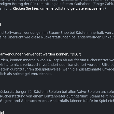
ändigen Betrag der Rückerstattung als Steam-Guthaben. (Einige Zah
s nicht.
Klicken Sie hier, um eine vollständige Liste einzusehen
.)
n
le und Softwareanwendungen im Steam-Shop bei Käufen innerhalb von 
eine Übersicht wie diese Rückerstattungen bei anderweitigen Einkäu
areanwendungen verwendet werden können, "DLC")
rden, können innerhalb von 14 Tagen ab Kaufdatum rückerstattet werd
nhalte nicht verbraucht, verändert oder transferiert wurden. Bitte be
ietern durchzuführen (beispielsweise, wenn die Zusatzinhalte unwider
ich als solche gekennzeichnet.
kerstattungen für Käufe in Spielen bei allen Valve-Spielen an, sofe
on Rückerstattung von einem Drittanbieter durchgeführt. Steam teilt 
en Gegenstand Gebrauch macht. Andernfalls können Käufe im Spiel nic
tel