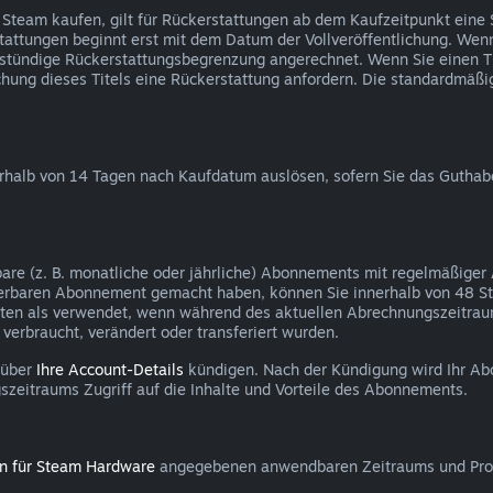
 Steam kaufen, gilt für Rückerstattungen ab dem Kaufzeitpunkt eine
tattungen beginnt erst mit dem Datum der Vollveröffentlichung. Wenn 
eistündige Rückerstattungsbegrenzung angerechnet. Wenn Sie einen Ti
tlichung dieses Titels eine Rückerstattung anfordern. Die standardmä
erhalb von 14 Tagen nach Kaufdatum auslösen, sofern Sie das Guth
bare (z. B. monatliche oder jährliche) Abonnements mit regelmäßiger
erbaren Abonnement gemacht haben, können Sie innerhalb von 48 S
elten als verwendet, wenn während des aktuellen Abrechnungszeitrau
erbraucht, verändert oder transferiert wurden.
 über
Ihre Account-Details
kündigen. Nach der Kündigung wird Ihr Ab
szeitraums Zugriff auf die Inhalte und Vorteile des Abonnements.
en für Steam Hardware
angegebenen anwendbaren Zeitraums und Proz