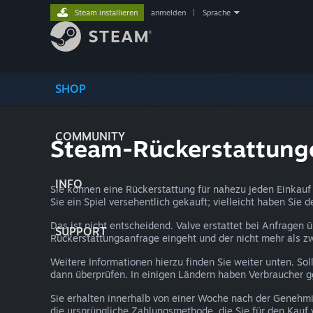
Steam installieren
anmelden
|
Sprache
SHOP
COMMUNITY
Steam-Rückerstattung
INFO
Sie können eine Rückerstattung für nahezu jeden Einkauf 
Sie ein Spiel versehentlich gekauft; vielleicht haben Sie 
Das ist nicht entscheidend. Valve erstattet bei Anfragen 
SUPPORT
Rückerstattungsanfrage eingeht und der nicht mehr als z
Weitere Informationen hierzu finden Sie weiter unten. Sol
dann überprüfen. In einigen Ländern haben Verbraucher ggf.
Sie erhalten innerhalb von einer Woche nach der Genehmi
die ursprüngliche Zahlungsmethode, die Sie für den Kauf 