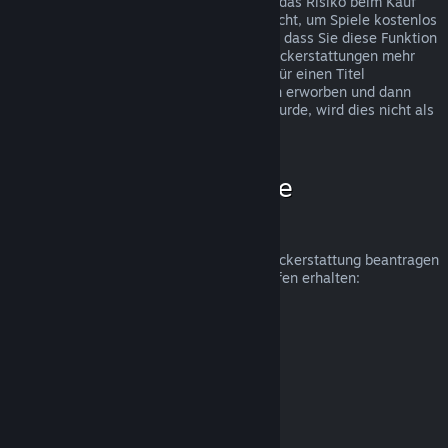
Rückerstattungen wurden eingeführt, um das Risiko beim Kauf
von Titeln auf Steam zu beseitigen und nicht, um Spiele kostenlos
zu erhalten. Falls wir den Eindruck haben, dass Sie diese Funktion
missbrauchen, werden wir Ihnen keine Rückerstattungen mehr
anbieten. Wenn Sie eine Rückerstattung für einen Titel
beantragen, welcher kurz vor einer Aktion erworben und dann
sofort zum Aktionspreis erneut gekauft wurde, wird dies nicht als
Missbrauch angesehen.
Wie beantrage ich eine
Rückerstattung?
Unter folgendem Link können Sie eine Rückerstattung beantragen
oder weitere Hilfe zu Ihren Steam-Einkäufen erhalten:
help.steampowered.com
.
Zuletzt aktualisiert: 23. April 2024
© Valve Corporation. Alle Rechte vorbehalten. Alle
Marken sind Eigentum ihrer jeweiligen Besitzer in den
USA und anderen Ländern.
Datenschutzrichtlinien
|