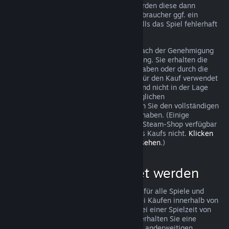
trotzdem eine Anfrage stellen und wir werden diese dann
überprüfen. In einigen Ländern haben Verbraucher ggf. ein
zusätzliches Recht auf Rückerstattung, falls das Spiel fehlerhaft
ist.
Sie erhalten innerhalb von einer Woche nach der Genehmigung
Ihrer Beantragung eine volle Rückerstattung. Sie erhalten die
Rückerstattung entweder als Steam-Guthaben oder durch die
ursprüngliche Zahlungsmethode, die Sie für den Kauf verwendet
haben. Sollte Steam aus irgendeinem Grund nicht in der Lage
sein, Ihre Rückerstattung mit der ursprünglichen
Zahlungsmethode durchzuführen, erhalten Sie den vollständigen
Betrag der Rückerstattung als Steam-Guthaben. (Einige
Zahlungsmethoden, die in Ihrem Land im Steam-Shop verfügbar
sind, unterstützen Rückerstattungen eines Kaufs nicht.
Klicken
Sie hier, um eine vollständige Liste einzusehen
.)
Was kann rückerstattet werden
Steams Rückerstattungsrichtlinien gelten für alle Spiele und
Softwareanwendungen im Steam-Shop bei Käufen innerhalb von
zwei Wochen nach dem Kaufdatum und bei einer Spielzeit von
weniger als zwei Stunden. Im Folgenden erhalten Sie eine
Übersicht wie diese Rückerstattungen bei anderweitigen