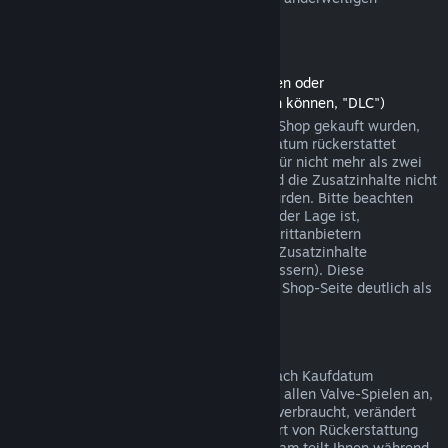
Einkäufen funktionieren.
Rückerstattungen auf Zusatzinhalte
(Steam-Shopinhalte, die in anderen Spielen oder
Softwareanwendungen verwendet werden können, "DLC")
Zusatzinhalte (DLC), die über den Steam-Shop gekauft wurden,
können innerhalb von 14 Tagen ab Kaufdatum rückerstattet
werden, sofern das jeweilige Hauptspiel für nicht mehr als zwei
Stunden seit dem Kauf gespielt wurde und die Zusatzinhalte nicht
verbraucht, verändert oder transferiert wurden. Bitte beachten
Sie, dass Steam in einigen Fällen nicht in der Lage ist,
Rückerstattungen für Zusatzinhalte von Drittanbietern
durchzuführen (beispielsweise, wenn die Zusatzinhalte
unwiderruflich einen Spielcharakter verbessern). Diese
Ausnahmen werden vor dem Kauf auf der Shop-Seite deutlich als
solche gekennzeichnet.
Rückerstattungen auf Käufe im Spiel
Steam bietet innerhalb von 48 Stunden nach Kaufdatum
Rückerstattungen für Käufe in Spielen bei allen Valve-Spielen an,
sofern der betreffende Gegenstand nicht verbraucht, verändert
oder transferiert wurde. Ggf. wird diese Art von Rückerstattung
von einem Drittanbieter durchgeführt. Steam teilt Ihnen während