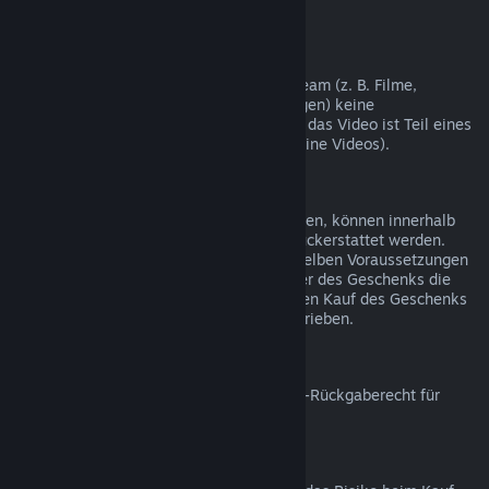
nicht möglich.
Videoinhalte
Wir können leider für Videoinhalte auf Steam (z. B. Filme,
Kurzfilme, Serien, Episoden und Anleitungen) keine
Rückerstattungen gewähren, es sei denn, das Video ist Teil eines
Bündels mit rückerstattbaren Inhalten (keine Videos).
Rückerstattungen bei Geschenken
Geschenke, die noch nicht eingelöst wurden, können innerhalb
des Zeitraums von 14 Tagen/2 Stunden rückerstattet werden.
Eingelöste Geschenke können unter denselben Voraussetzungen
rückerstattet werden, wenn der Empfänger des Geschenks die
Rückerstattung beantragt. Das Geld für den Kauf des Geschenks
wird dem ursprünglichen Käufer gutgeschrieben.
EU-Rückgaberecht
Für weitere Informationen zum Thema EU-Rückgaberecht für
Steam-Nutzer klicken Sie bitte
hier
.
Missbrauch