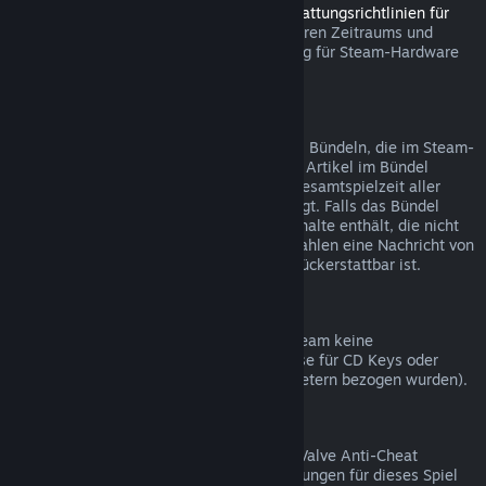
Sie können innerhalb des in den
Rückerstattungsrichtlinien für
Steam Hardware
angegebenen anwendbaren Zeitraums und
Prozesses über Steam eine Rückerstattung für Steam-Hardware
und Zubehör beantragen.
Rückerstattungen bei Bündelkäufen
Sie erhalten eine volle Rückerstattung bei Bündeln, die im Steam-
Shop gekauft wurden, solange keines der Artikel im Bündel
bereits verschenkt wurde und wenn die Gesamtspielzeit aller
Artikel nicht mehr als zwei Stunden beträgt. Falls das Bündel
einen Gegenstand im Spiel oder Zusatzinhalte enthält, die nicht
rückerstattbar sind, werden Sie beim Bezahlen eine Nachricht von
Steam erhalten, ob das gesamte Bündel rückerstattbar ist.
Einkäufe außerhalb von Steam
Valve kann für Einkäufe außerhalb von Steam keine
Rückerstattungen anbieten (beispielsweise für CD Keys oder
Steam-Guthabenkarten, die von Drittanbietern bezogen wurden).
VAC-Ausschlüsse
Sollten Sie einen Ausschluss durch VAC (Valve Anti-Cheat
System) erhalten haben, sind Rückerstattungen für dieses Spiel