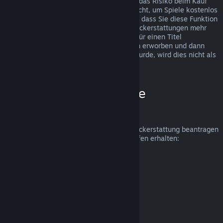
Rückerstattungen wurden eingeführt, um das Risiko beim Kauf
von Titeln auf Steam zu beseitigen und nicht, um Spiele kostenlos
zu erhalten. Falls wir den Eindruck haben, dass Sie diese Funktion
missbrauchen, werden wir Ihnen keine Rückerstattungen mehr
anbieten. Wenn Sie eine Rückerstattung für einen Titel
beantragen, welcher kurz vor einer Aktion erworben und dann
sofort zum Aktionspreis erneut gekauft wurde, wird dies nicht als
Missbrauch angesehen.
Wie beantrage ich eine
Rückerstattung?
Unter folgendem Link können Sie eine Rückerstattung beantragen
oder weitere Hilfe zu Ihren Steam-Einkäufen erhalten:
help.steampowered.com
.
Zuletzt aktualisiert: 23. April 2024
© Valve Corporation. Alle Rechte vorbehalten. Alle
Marken sind Eigentum ihrer jeweiligen Besitzer in den
USA und anderen Ländern.
Datenschutzrichtlinien
|