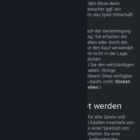
trotzdem eine Anfrage stellen und wir werden diese dann
überprüfen. In einigen Ländern haben Verbraucher ggf. ein
zusätzliches Recht auf Rückerstattung, falls das Spiel fehlerhaft
ist.
Sie erhalten innerhalb von einer Woche nach der Genehmigung
Ihrer Beantragung eine volle Rückerstattung. Sie erhalten die
Rückerstattung entweder als Steam-Guthaben oder durch die
ursprüngliche Zahlungsmethode, die Sie für den Kauf verwendet
haben. Sollte Steam aus irgendeinem Grund nicht in der Lage
sein, Ihre Rückerstattung mit der ursprünglichen
Zahlungsmethode durchzuführen, erhalten Sie den vollständigen
Betrag der Rückerstattung als Steam-Guthaben. (Einige
Zahlungsmethoden, die in Ihrem Land im Steam-Shop verfügbar
sind, unterstützen Rückerstattungen eines Kaufs nicht.
Klicken
Sie hier, um eine vollständige Liste einzusehen
.)
Was kann rückerstattet werden
Steams Rückerstattungsrichtlinien gelten für alle Spiele und
Softwareanwendungen im Steam-Shop bei Käufen innerhalb von
zwei Wochen nach dem Kaufdatum und bei einer Spielzeit von
weniger als zwei Stunden. Im Folgenden erhalten Sie eine
Übersicht wie diese Rückerstattungen bei anderweitigen