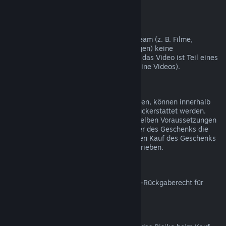
nicht möglich.
Videoinhalte
Wir können leider für Videoinhalte auf Steam (z. B. Filme,
Kurzfilme, Serien, Episoden und Anleitungen) keine
Rückerstattungen gewähren, es sei denn, das Video ist Teil eines
Bündels mit rückerstattbaren Inhalten (keine Videos).
Rückerstattungen bei Geschenken
Geschenke, die noch nicht eingelöst wurden, können innerhalb
des Zeitraums von 14 Tagen/2 Stunden rückerstattet werden.
Eingelöste Geschenke können unter denselben Voraussetzungen
rückerstattet werden, wenn der Empfänger des Geschenks die
Rückerstattung beantragt. Das Geld für den Kauf des Geschenks
wird dem ursprünglichen Käufer gutgeschrieben.
EU-Rückgaberecht
Für weitere Informationen zum Thema EU-Rückgaberecht für
Steam-Nutzer klicken Sie bitte
hier
.
Missbrauch