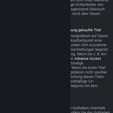
des Bezahlvorgangs mit, wenn der jeweilige Drittanbieter von
dieser Möglichkeit für den betreffenden Gegenstand Gebrauch
macht. Andernfalls können Käufe im Spiel nicht über Steam
rückerstattet werden.
Rückerstattungen für vor der Veröffentlichung gekaufte Titel
Wenn Sie einen Titel vor dem Veröffentlichungsdatum auf Steam
kaufen, gilt für Rückerstattungen ab dem Kaufzeitpunkt eine
Spielzeitbegrenzung von maximal zwei Stunden (mit Ausnahme
von Betatests). Die 14-tägige Frist für Rückerstattungen beginnt
erst mit dem Datum der Vollveröffentlichung. Wenn Sie z. B. ein
Spiel kaufen, das sich im
Early Access
oder
Advance Access
befindet, wird jede Spielzeit auf die zweistündige
Rückerstattungsbegrenzung angerechnet. Wenn Sie einen Titel
vorbestellen, der vor dem Veröffentlichungsdatum nicht spielbar
ist, können Sie jederzeit vor der Veröffentlichung dieses Titels
eine Rückerstattung anfordern. Die standardmäßige 14-
tägige/zweistündige Rückerstattungsfrist beginnt mit dem
Veröffentlichungsdatum des Spiels.
Rückerstattung von Steam-Guthaben
Sie können eine Rückerstattung für Steam-Guthaben innerhalb
von 14 Tagen nach Kaufdatum auslösen, sofern Sie das Guthaben