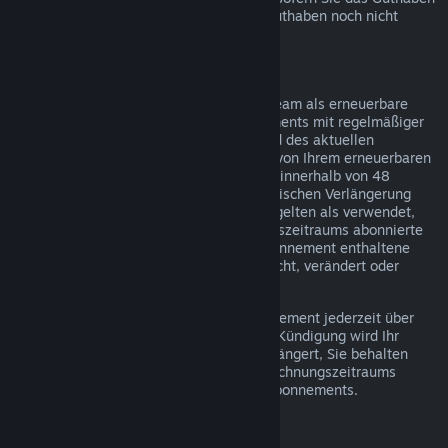
über Steam bezogen haben und dieses Guthaben noch nicht
verwendet wurde.
Erneuerbare Abonnements
Einige Inhalte und Dienste werden auf Steam als erneuerbare
(z. B. monatliche oder jährliche) Abonnements mit regelmäßiger
Abrechnung angeboten. Falls Sie während des aktuellen
Abrechnungszeitraums keinen Gebrauch von Ihrem erneuerbaren
Abonnement gemacht haben, können Sie innerhalb von 48
Stunden nach dem Kauf oder der automatischen Verlängerung
eine Rückerstattung beantragen. Inhalte gelten als verwendet,
wenn während des aktuellen Abrechnungszeitraums abonnierte
Spiele gespielt wurden oder wenn im Abonnement enthaltene
Vorteile oder Rabatte verwendet, verbraucht, verändert oder
transferiert wurden.
Hinweis: Sie können ein laufendes Abonnement jederzeit über
Ihre Account-Details
kündigen. Nach der Kündigung wird Ihr
Abonnement nicht mehr automatisch verlängert, Sie behalten
jedoch bis zum Ende Ihres aktuellen Abrechnungszeitraums
Zugriff auf die Inhalte und Vorteile des Abonnements.
Steam Hardware