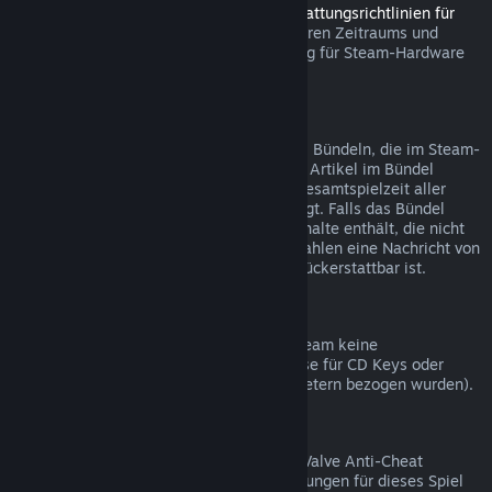
Sie können innerhalb des in den
Rückerstattungsrichtlinien für
Steam Hardware
angegebenen anwendbaren Zeitraums und
Prozesses über Steam eine Rückerstattung für Steam-Hardware
und Zubehör beantragen.
Rückerstattungen bei Bündelkäufen
Sie erhalten eine volle Rückerstattung bei Bündeln, die im Steam-
Shop gekauft wurden, solange keines der Artikel im Bündel
bereits verschenkt wurde und wenn die Gesamtspielzeit aller
Artikel nicht mehr als zwei Stunden beträgt. Falls das Bündel
einen Gegenstand im Spiel oder Zusatzinhalte enthält, die nicht
rückerstattbar sind, werden Sie beim Bezahlen eine Nachricht von
Steam erhalten, ob das gesamte Bündel rückerstattbar ist.
Einkäufe außerhalb von Steam
Valve kann für Einkäufe außerhalb von Steam keine
Rückerstattungen anbieten (beispielsweise für CD Keys oder
Steam-Guthabenkarten, die von Drittanbietern bezogen wurden).
VAC-Ausschlüsse
Sollten Sie einen Ausschluss durch VAC (Valve Anti-Cheat
System) erhalten haben, sind Rückerstattungen für dieses Spiel