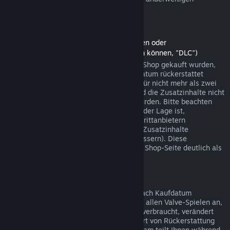
Einkäufen funktionieren.
Rückerstattungen auf Zusatzinhalte
(Steam-Shopinhalte, die in anderen Spielen oder
Softwareanwendungen verwendet werden können, "DLC")
Zusatzinhalte (DLC), die über den Steam-Shop gekauft wurden,
können innerhalb von 14 Tagen ab Kaufdatum rückerstattet
werden, sofern das jeweilige Hauptspiel für nicht mehr als zwei
Stunden seit dem Kauf gespielt wurde und die Zusatzinhalte nicht
verbraucht, verändert oder transferiert wurden. Bitte beachten
Sie, dass Steam in einigen Fällen nicht in der Lage ist,
Rückerstattungen für Zusatzinhalte von Drittanbietern
durchzuführen (beispielsweise, wenn die Zusatzinhalte
unwiderruflich einen Spielcharakter verbessern). Diese
Ausnahmen werden vor dem Kauf auf der Shop-Seite deutlich als
solche gekennzeichnet.
Rückerstattungen auf Käufe im Spiel
Steam bietet innerhalb von 48 Stunden nach Kaufdatum
Rückerstattungen für Käufe in Spielen bei allen Valve-Spielen an,
sofern der betreffende Gegenstand nicht verbraucht, verändert
oder transferiert wurde. Ggf. wird diese Art von Rückerstattung
von einem Drittanbieter durchgeführt. Steam teilt Ihnen während