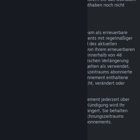
über Steam bezogen haben und dieses Guthaben noch nicht
verwendet wurde.
Erneuerbare Abonnements
Einige Inhalte und Dienste werden auf Steam als erneuerbare
(z. B. monatliche oder jährliche) Abonnements mit regelmäßiger
Abrechnung angeboten. Falls Sie während des aktuellen
Abrechnungszeitraums keinen Gebrauch von Ihrem erneuerbaren
Abonnement gemacht haben, können Sie innerhalb von 48
Stunden nach dem Kauf oder der automatischen Verlängerung
eine Rückerstattung beantragen. Inhalte gelten als verwendet,
wenn während des aktuellen Abrechnungszeitraums abonnierte
Spiele gespielt wurden oder wenn im Abonnement enthaltene
Vorteile oder Rabatte verwendet, verbraucht, verändert oder
transferiert wurden.
Hinweis: Sie können ein laufendes Abonnement jederzeit über
Ihre Account-Details
kündigen. Nach der Kündigung wird Ihr
Abonnement nicht mehr automatisch verlängert, Sie behalten
jedoch bis zum Ende Ihres aktuellen Abrechnungszeitraums
Zugriff auf die Inhalte und Vorteile des Abonnements.
Steam Hardware