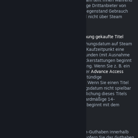
des Bezahlvorgangs mit, wenn der jeweilige Drittanbieter von
dieser Möglichkeit für den betreffenden Gegenstand Gebrauch
macht. Andernfalls können Käufe im Spiel nicht über Steam
rückerstattet werden.
Rückerstattungen für vor der Veröffentlichung gekaufte Titel
Wenn Sie einen Titel vor dem Veröffentlichungsdatum auf Steam
kaufen, gilt für Rückerstattungen ab dem Kaufzeitpunkt eine
Spielzeitbegrenzung von maximal zwei Stunden (mit Ausnahme
von Betatests). Die 14-tägige Frist für Rückerstattungen beginnt
erst mit dem Datum der Vollveröffentlichung. Wenn Sie z. B. ein
Spiel kaufen, das sich im
Early Access
oder
Advance Access
befindet, wird jede Spielzeit auf die zweistündige
Rückerstattungsbegrenzung angerechnet. Wenn Sie einen Titel
vorbestellen, der vor dem Veröffentlichungsdatum nicht spielbar
ist, können Sie jederzeit vor der Veröffentlichung dieses Titels
eine Rückerstattung anfordern. Die standardmäßige 14-
tägige/zweistündige Rückerstattungsfrist beginnt mit dem
Veröffentlichungsdatum des Spiels.
Rückerstattung von Steam-Guthaben
Sie können eine Rückerstattung für Steam-Guthaben innerhalb
von 14 Tagen nach Kaufdatum auslösen, sofern Sie das Guthaben