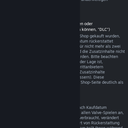
Einkäufen funktionieren.
Rückerstattungen auf Zusatzinhalte
(Steam-Shopinhalte, die in anderen Spielen oder
Softwareanwendungen verwendet werden können, "DLC")
Zusatzinhalte (DLC), die über den Steam-Shop gekauft wurden,
können innerhalb von 14 Tagen ab Kaufdatum rückerstattet
werden, sofern das jeweilige Hauptspiel für nicht mehr als zwei
Stunden seit dem Kauf gespielt wurde und die Zusatzinhalte nicht
verbraucht, verändert oder transferiert wurden. Bitte beachten
Sie, dass Steam in einigen Fällen nicht in der Lage ist,
Rückerstattungen für Zusatzinhalte von Drittanbietern
durchzuführen (beispielsweise, wenn die Zusatzinhalte
unwiderruflich einen Spielcharakter verbessern). Diese
Ausnahmen werden vor dem Kauf auf der Shop-Seite deutlich als
solche gekennzeichnet.
Rückerstattungen auf Käufe im Spiel
Steam bietet innerhalb von 48 Stunden nach Kaufdatum
Rückerstattungen für Käufe in Spielen bei allen Valve-Spielen an,
sofern der betreffende Gegenstand nicht verbraucht, verändert
oder transferiert wurde. Ggf. wird diese Art von Rückerstattung
von einem Drittanbieter durchgeführt. Steam teilt Ihnen während