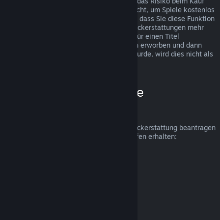
Rückerstattungen wurden eingeführt, um das Risiko beim Kauf
von Titeln auf Steam zu beseitigen und nicht, um Spiele kostenlos
zu erhalten. Falls wir den Eindruck haben, dass Sie diese Funktion
missbrauchen, werden wir Ihnen keine Rückerstattungen mehr
anbieten. Wenn Sie eine Rückerstattung für einen Titel
beantragen, welcher kurz vor einer Aktion erworben und dann
sofort zum Aktionspreis erneut gekauft wurde, wird dies nicht als
Missbrauch angesehen.
Wie beantrage ich eine
Rückerstattung?
Unter folgendem Link können Sie eine Rückerstattung beantragen
oder weitere Hilfe zu Ihren Steam-Einkäufen erhalten:
help.steampowered.com
.
Zuletzt aktualisiert: 23. April 2024
© Valve Corporation. Alle Rechte vorbehalten. Alle
Marken sind Eigentum ihrer jeweiligen Besitzer in den
USA und anderen Ländern.
Datenschutzrichtlinien
|