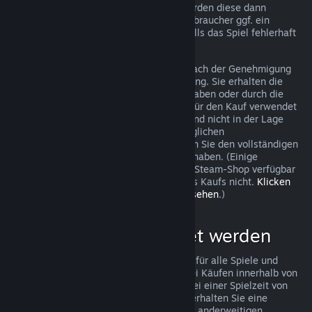
trotzdem eine Anfrage stellen und wir werden diese dann
überprüfen. In einigen Ländern haben Verbraucher ggf. ein
zusätzliches Recht auf Rückerstattung, falls das Spiel fehlerhaft
ist.
Sie erhalten innerhalb von einer Woche nach der Genehmigung
Ihrer Beantragung eine volle Rückerstattung. Sie erhalten die
Rückerstattung entweder als Steam-Guthaben oder durch die
ursprüngliche Zahlungsmethode, die Sie für den Kauf verwendet
haben. Sollte Steam aus irgendeinem Grund nicht in der Lage
sein, Ihre Rückerstattung mit der ursprünglichen
Zahlungsmethode durchzuführen, erhalten Sie den vollständigen
Betrag der Rückerstattung als Steam-Guthaben. (Einige
Zahlungsmethoden, die in Ihrem Land im Steam-Shop verfügbar
sind, unterstützen Rückerstattungen eines Kaufs nicht.
Klicken
Sie hier, um eine vollständige Liste einzusehen
.)
Was kann rückerstattet werden
Steams Rückerstattungsrichtlinien gelten für alle Spiele und
Softwareanwendungen im Steam-Shop bei Käufen innerhalb von
zwei Wochen nach dem Kaufdatum und bei einer Spielzeit von
weniger als zwei Stunden. Im Folgenden erhalten Sie eine
Übersicht wie diese Rückerstattungen bei anderweitigen