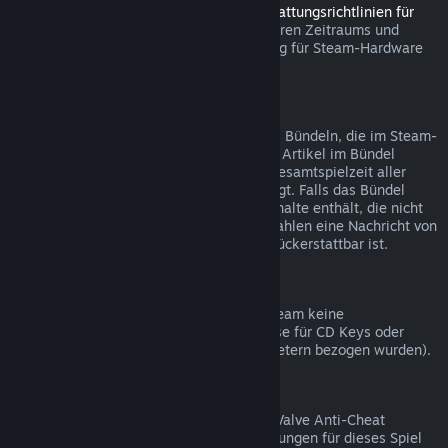
Sie können innerhalb des in den
Rückerstattungsrichtlinien für
Steam Hardware
angegebenen anwendbaren Zeitraums und
Prozesses über Steam eine Rückerstattung für Steam-Hardware
und Zubehör beantragen.
Rückerstattungen bei Bündelkäufen
Sie erhalten eine volle Rückerstattung bei Bündeln, die im Steam-
Shop gekauft wurden, solange keines der Artikel im Bündel
bereits verschenkt wurde und wenn die Gesamtspielzeit aller
Artikel nicht mehr als zwei Stunden beträgt. Falls das Bündel
einen Gegenstand im Spiel oder Zusatzinhalte enthält, die nicht
rückerstattbar sind, werden Sie beim Bezahlen eine Nachricht von
Steam erhalten, ob das gesamte Bündel rückerstattbar ist.
Einkäufe außerhalb von Steam
Valve kann für Einkäufe außerhalb von Steam keine
Rückerstattungen anbieten (beispielsweise für CD Keys oder
Steam-Guthabenkarten, die von Drittanbietern bezogen wurden).
VAC-Ausschlüsse
Sollten Sie einen Ausschluss durch VAC (Valve Anti-Cheat
System) erhalten haben, sind Rückerstattungen für dieses Spiel