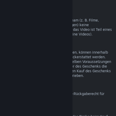
nicht möglich.
Videoinhalte
Wir können leider für Videoinhalte auf Steam (z. B. Filme,
Kurzfilme, Serien, Episoden und Anleitungen) keine
Rückerstattungen gewähren, es sei denn, das Video ist Teil eines
Bündels mit rückerstattbaren Inhalten (keine Videos).
Rückerstattungen bei Geschenken
Geschenke, die noch nicht eingelöst wurden, können innerhalb
des Zeitraums von 14 Tagen/2 Stunden rückerstattet werden.
Eingelöste Geschenke können unter denselben Voraussetzungen
rückerstattet werden, wenn der Empfänger des Geschenks die
Rückerstattung beantragt. Das Geld für den Kauf des Geschenks
wird dem ursprünglichen Käufer gutgeschrieben.
EU-Rückgaberecht
Für weitere Informationen zum Thema EU-Rückgaberecht für
Steam-Nutzer klicken Sie bitte
hier
.
Missbrauch