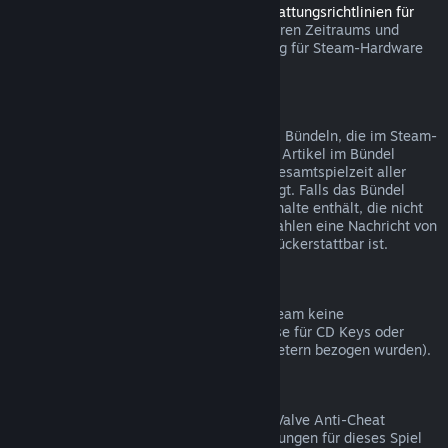
Sie können innerhalb des in den
Rückerstattungsrichtlinien für
Steam Hardware
angegebenen anwendbaren Zeitraums und
Prozesses über Steam eine Rückerstattung für Steam-Hardware
und Zubehör beantragen.
Rückerstattungen bei Bündelkäufen
Sie erhalten eine volle Rückerstattung bei Bündeln, die im Steam-
Shop gekauft wurden, solange keines der Artikel im Bündel
bereits verschenkt wurde und wenn die Gesamtspielzeit aller
Artikel nicht mehr als zwei Stunden beträgt. Falls das Bündel
einen Gegenstand im Spiel oder Zusatzinhalte enthält, die nicht
rückerstattbar sind, werden Sie beim Bezahlen eine Nachricht von
Steam erhalten, ob das gesamte Bündel rückerstattbar ist.
Einkäufe außerhalb von Steam
Valve kann für Einkäufe außerhalb von Steam keine
Rückerstattungen anbieten (beispielsweise für CD Keys oder
Steam-Guthabenkarten, die von Drittanbietern bezogen wurden).
VAC-Ausschlüsse
Sollten Sie einen Ausschluss durch VAC (Valve Anti-Cheat
System) erhalten haben, sind Rückerstattungen für dieses Spiel