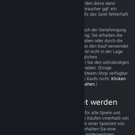
trotzdem eine Anfrage stellen und wir werden diese dann
überprüfen. In einigen Ländern haben Verbraucher ggf. ein
zusätzliches Recht auf Rückerstattung, falls das Spiel fehlerhaft
ist.
Sie erhalten innerhalb von einer Woche nach der Genehmigung
Ihrer Beantragung eine volle Rückerstattung. Sie erhalten die
Rückerstattung entweder als Steam-Guthaben oder durch die
ursprüngliche Zahlungsmethode, die Sie für den Kauf verwendet
haben. Sollte Steam aus irgendeinem Grund nicht in der Lage
sein, Ihre Rückerstattung mit der ursprünglichen
Zahlungsmethode durchzuführen, erhalten Sie den vollständigen
Betrag der Rückerstattung als Steam-Guthaben. (Einige
Zahlungsmethoden, die in Ihrem Land im Steam-Shop verfügbar
sind, unterstützen Rückerstattungen eines Kaufs nicht.
Klicken
Sie hier, um eine vollständige Liste einzusehen
.)
Was kann rückerstattet werden
Steams Rückerstattungsrichtlinien gelten für alle Spiele und
Softwareanwendungen im Steam-Shop bei Käufen innerhalb von
zwei Wochen nach dem Kaufdatum und bei einer Spielzeit von
weniger als zwei Stunden. Im Folgenden erhalten Sie eine
Übersicht wie diese Rückerstattungen bei anderweitigen