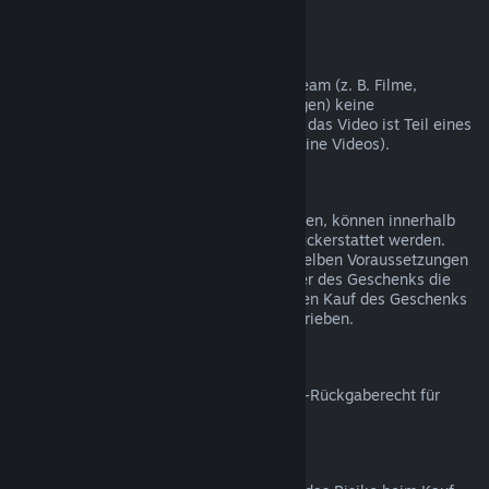
nicht möglich.
Videoinhalte
Wir können leider für Videoinhalte auf Steam (z. B. Filme,
Kurzfilme, Serien, Episoden und Anleitungen) keine
Rückerstattungen gewähren, es sei denn, das Video ist Teil eines
Bündels mit rückerstattbaren Inhalten (keine Videos).
Rückerstattungen bei Geschenken
Geschenke, die noch nicht eingelöst wurden, können innerhalb
des Zeitraums von 14 Tagen/2 Stunden rückerstattet werden.
Eingelöste Geschenke können unter denselben Voraussetzungen
rückerstattet werden, wenn der Empfänger des Geschenks die
Rückerstattung beantragt. Das Geld für den Kauf des Geschenks
wird dem ursprünglichen Käufer gutgeschrieben.
EU-Rückgaberecht
Für weitere Informationen zum Thema EU-Rückgaberecht für
Steam-Nutzer klicken Sie bitte
hier
.
Missbrauch