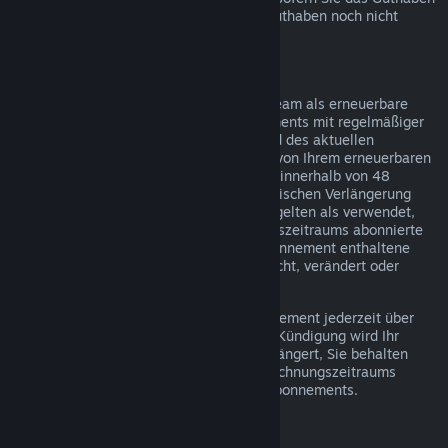
über Steam bezogen haben und dieses Guthaben noch nicht
verwendet wurde.
Erneuerbare Abonnements
Einige Inhalte und Dienste werden auf Steam als erneuerbare
(z. B. monatliche oder jährliche) Abonnements mit regelmäßiger
Abrechnung angeboten. Falls Sie während des aktuellen
Abrechnungszeitraums keinen Gebrauch von Ihrem erneuerbaren
Abonnement gemacht haben, können Sie innerhalb von 48
Stunden nach dem Kauf oder der automatischen Verlängerung
eine Rückerstattung beantragen. Inhalte gelten als verwendet,
wenn während des aktuellen Abrechnungszeitraums abonnierte
Spiele gespielt wurden oder wenn im Abonnement enthaltene
Vorteile oder Rabatte verwendet, verbraucht, verändert oder
transferiert wurden.
Hinweis: Sie können ein laufendes Abonnement jederzeit über
Ihre Account-Details
kündigen. Nach der Kündigung wird Ihr
Abonnement nicht mehr automatisch verlängert, Sie behalten
jedoch bis zum Ende Ihres aktuellen Abrechnungszeitraums
Zugriff auf die Inhalte und Vorteile des Abonnements.
Steam Hardware