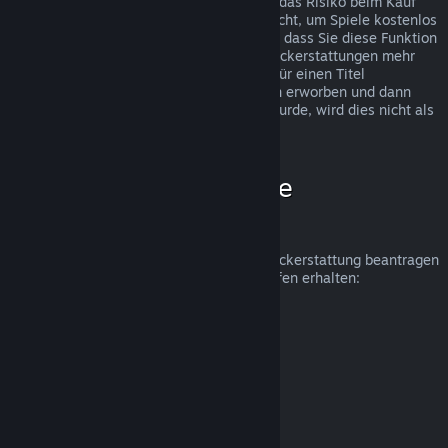
Rückerstattungen wurden eingeführt, um das Risiko beim Kauf
von Titeln auf Steam zu beseitigen und nicht, um Spiele kostenlos
zu erhalten. Falls wir den Eindruck haben, dass Sie diese Funktion
missbrauchen, werden wir Ihnen keine Rückerstattungen mehr
anbieten. Wenn Sie eine Rückerstattung für einen Titel
beantragen, welcher kurz vor einer Aktion erworben und dann
sofort zum Aktionspreis erneut gekauft wurde, wird dies nicht als
Missbrauch angesehen.
Wie beantrage ich eine
Rückerstattung?
Unter folgendem Link können Sie eine Rückerstattung beantragen
oder weitere Hilfe zu Ihren Steam-Einkäufen erhalten:
help.steampowered.com
.
Zuletzt aktualisiert: 23. April 2024
© Valve Corporation. Alle Rechte vorbehalten. Alle
Marken sind Eigentum ihrer jeweiligen Besitzer in den
USA und anderen Ländern.
Datenschutzrichtlinien
|