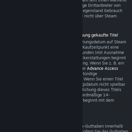
des Bezahlvorgangs mit, wenn der jeweilige Drittanbieter von
dieser Möglichkeit für den betreffenden Gegenstand Gebrauch
macht. Andernfalls können Käufe im Spiel nicht über Steam
rückerstattet werden.
Rückerstattungen für vor der Veröffentlichung gekaufte Titel
Wenn Sie einen Titel vor dem Veröffentlichungsdatum auf Steam
kaufen, gilt für Rückerstattungen ab dem Kaufzeitpunkt eine
Spielzeitbegrenzung von maximal zwei Stunden (mit Ausnahme
von Betatests). Die 14-tägige Frist für Rückerstattungen beginnt
erst mit dem Datum der Vollveröffentlichung. Wenn Sie z. B. ein
Spiel kaufen, das sich im
Early Access
oder
Advance Access
befindet, wird jede Spielzeit auf die zweistündige
Rückerstattungsbegrenzung angerechnet. Wenn Sie einen Titel
vorbestellen, der vor dem Veröffentlichungsdatum nicht spielbar
ist, können Sie jederzeit vor der Veröffentlichung dieses Titels
eine Rückerstattung anfordern. Die standardmäßige 14-
tägige/zweistündige Rückerstattungsfrist beginnt mit dem
Veröffentlichungsdatum des Spiels.
Rückerstattung von Steam-Guthaben
Sie können eine Rückerstattung für Steam-Guthaben innerhalb
von 14 Tagen nach Kaufdatum auslösen, sofern Sie das Guthaben