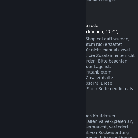
Einkäufen funktionieren.
Rückerstattungen auf Zusatzinhalte
(Steam-Shopinhalte, die in anderen Spielen oder
Softwareanwendungen verwendet werden können, "DLC")
Zusatzinhalte (DLC), die über den Steam-Shop gekauft wurden,
können innerhalb von 14 Tagen ab Kaufdatum rückerstattet
werden, sofern das jeweilige Hauptspiel für nicht mehr als zwei
Stunden seit dem Kauf gespielt wurde und die Zusatzinhalte nicht
verbraucht, verändert oder transferiert wurden. Bitte beachten
Sie, dass Steam in einigen Fällen nicht in der Lage ist,
Rückerstattungen für Zusatzinhalte von Drittanbietern
durchzuführen (beispielsweise, wenn die Zusatzinhalte
unwiderruflich einen Spielcharakter verbessern). Diese
Ausnahmen werden vor dem Kauf auf der Shop-Seite deutlich als
solche gekennzeichnet.
Rückerstattungen auf Käufe im Spiel
Steam bietet innerhalb von 48 Stunden nach Kaufdatum
Rückerstattungen für Käufe in Spielen bei allen Valve-Spielen an,
sofern der betreffende Gegenstand nicht verbraucht, verändert
oder transferiert wurde. Ggf. wird diese Art von Rückerstattung
von einem Drittanbieter durchgeführt. Steam teilt Ihnen während