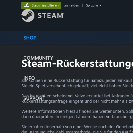
Steam installieren
anmelden
|
Sprache
SHOP
COMMUNITY
Steam-Rückerstattung
INFO
Sie können eine Rückerstattung für nahezu jeden Einkauf 
Sie ein Spiel versehentlich gekauft; vielleicht haben Sie 
Das ist nicht entscheidend. Valve erstattet bei Anfragen 
SUPPORT
Rückerstattungsanfrage eingeht und der nicht mehr als z
Weitere Informationen hierzu finden Sie weiter unten. Sol
dann überprüfen. In einigen Ländern haben Verbraucher ggf.
Sie erhalten innerhalb von einer Woche nach der Genehmi
die ursprüngliche Zahlungsmethode, die Sie für den Kauf 