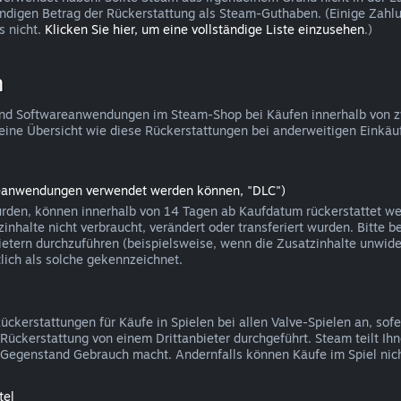
ändigen Betrag der Rückerstattung als Steam-Guthaben. (Einige Zah
s nicht.
Klicken Sie hier, um eine vollständige Liste einzusehen
.)
n
le und Softwareanwendungen im Steam-Shop bei Käufen innerhalb von 
eine Übersicht wie diese Rückerstattungen bei anderweitigen Einkäu
areanwendungen verwendet werden können, "DLC")
rden, können innerhalb von 14 Tagen ab Kaufdatum rückerstattet werd
nhalte nicht verbraucht, verändert oder transferiert wurden. Bitte be
ietern durchzuführen (beispielsweise, wenn die Zusatzinhalte unwider
ich als solche gekennzeichnet.
kerstattungen für Käufe in Spielen bei allen Valve-Spielen an, sofe
on Rückerstattung von einem Drittanbieter durchgeführt. Steam teilt 
en Gegenstand Gebrauch macht. Andernfalls können Käufe im Spiel nic
tel