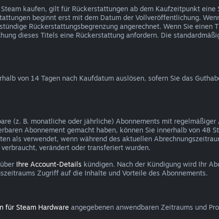
 Steam kaufen, gilt für Rückerstattungen ab dem Kaufzeitpunkt eine
tattungen beginnt erst mit dem Datum der Vollveröffentlichung. Wenn 
eistündige Rückerstattungsbegrenzung angerechnet. Wenn Sie einen Ti
tlichung dieses Titels eine Rückerstattung anfordern. Die standardmä
erhalb von 14 Tagen nach Kaufdatum auslösen, sofern Sie das Guth
bare (z. B. monatliche oder jährliche) Abonnements mit regelmäßiger
erbaren Abonnement gemacht haben, können Sie innerhalb von 48 S
elten als verwendet, wenn während des aktuellen Abrechnungszeitrau
erbraucht, verändert oder transferiert wurden.
 über
Ihre Account-Details
kündigen. Nach der Kündigung wird Ihr Ab
szeitraums Zugriff auf die Inhalte und Vorteile des Abonnements.
en für Steam Hardware
angegebenen anwendbaren Zeitraums und Proz