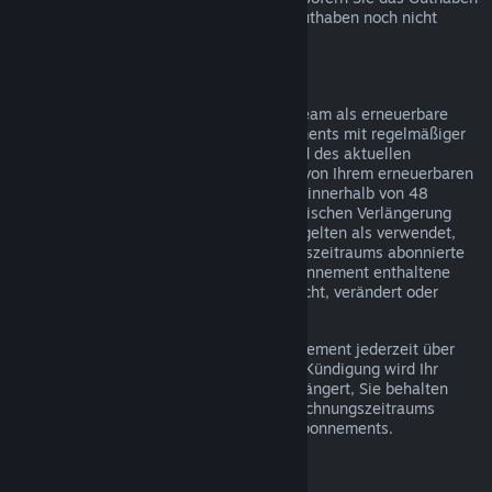
über Steam bezogen haben und dieses Guthaben noch nicht
verwendet wurde.
Erneuerbare Abonnements
Einige Inhalte und Dienste werden auf Steam als erneuerbare
(z. B. monatliche oder jährliche) Abonnements mit regelmäßiger
Abrechnung angeboten. Falls Sie während des aktuellen
Abrechnungszeitraums keinen Gebrauch von Ihrem erneuerbaren
Abonnement gemacht haben, können Sie innerhalb von 48
Stunden nach dem Kauf oder der automatischen Verlängerung
eine Rückerstattung beantragen. Inhalte gelten als verwendet,
wenn während des aktuellen Abrechnungszeitraums abonnierte
Spiele gespielt wurden oder wenn im Abonnement enthaltene
Vorteile oder Rabatte verwendet, verbraucht, verändert oder
transferiert wurden.
Hinweis: Sie können ein laufendes Abonnement jederzeit über
Ihre Account-Details
kündigen. Nach der Kündigung wird Ihr
Abonnement nicht mehr automatisch verlängert, Sie behalten
jedoch bis zum Ende Ihres aktuellen Abrechnungszeitraums
Zugriff auf die Inhalte und Vorteile des Abonnements.
Steam Hardware