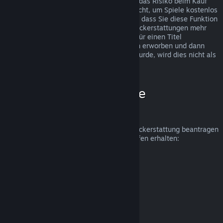
Rückerstattungen wurden eingeführt, um das Risiko beim Kauf
von Titeln auf Steam zu beseitigen und nicht, um Spiele kostenlos
zu erhalten. Falls wir den Eindruck haben, dass Sie diese Funktion
missbrauchen, werden wir Ihnen keine Rückerstattungen mehr
anbieten. Wenn Sie eine Rückerstattung für einen Titel
beantragen, welcher kurz vor einer Aktion erworben und dann
sofort zum Aktionspreis erneut gekauft wurde, wird dies nicht als
Missbrauch angesehen.
Wie beantrage ich eine
Rückerstattung?
Unter folgendem Link können Sie eine Rückerstattung beantragen
oder weitere Hilfe zu Ihren Steam-Einkäufen erhalten:
help.steampowered.com
.
Zuletzt aktualisiert: 23. April 2024
© Valve Corporation. Alle Rechte vorbehalten. Alle
Marken sind Eigentum ihrer jeweiligen Besitzer in den
USA und anderen Ländern.
Datenschutzrichtlinien
|