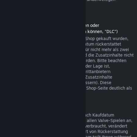
Einkäufen funktionieren.
Rückerstattungen auf Zusatzinhalte
(Steam-Shopinhalte, die in anderen Spielen oder
Softwareanwendungen verwendet werden können, "DLC")
Zusatzinhalte (DLC), die über den Steam-Shop gekauft wurden,
können innerhalb von 14 Tagen ab Kaufdatum rückerstattet
werden, sofern das jeweilige Hauptspiel für nicht mehr als zwei
Stunden seit dem Kauf gespielt wurde und die Zusatzinhalte nicht
verbraucht, verändert oder transferiert wurden. Bitte beachten
Sie, dass Steam in einigen Fällen nicht in der Lage ist,
Rückerstattungen für Zusatzinhalte von Drittanbietern
durchzuführen (beispielsweise, wenn die Zusatzinhalte
unwiderruflich einen Spielcharakter verbessern). Diese
Ausnahmen werden vor dem Kauf auf der Shop-Seite deutlich als
solche gekennzeichnet.
Rückerstattungen auf Käufe im Spiel
Steam bietet innerhalb von 48 Stunden nach Kaufdatum
Rückerstattungen für Käufe in Spielen bei allen Valve-Spielen an,
sofern der betreffende Gegenstand nicht verbraucht, verändert
oder transferiert wurde. Ggf. wird diese Art von Rückerstattung
von einem Drittanbieter durchgeführt. Steam teilt Ihnen während