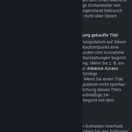
des Bezahlvorgangs mit, wenn der jeweilige Drittanbieter von
dieser Möglichkeit für den betreffenden Gegenstand Gebrauch
macht. Andernfalls können Käufe im Spiel nicht über Steam
rückerstattet werden.
Rückerstattungen für vor der Veröffentlichung gekaufte Titel
Wenn Sie einen Titel vor dem Veröffentlichungsdatum auf Steam
kaufen, gilt für Rückerstattungen ab dem Kaufzeitpunkt eine
Spielzeitbegrenzung von maximal zwei Stunden (mit Ausnahme
von Betatests). Die 14-tägige Frist für Rückerstattungen beginnt
erst mit dem Datum der Vollveröffentlichung. Wenn Sie z. B. ein
Spiel kaufen, das sich im
Early Access
oder
Advance Access
befindet, wird jede Spielzeit auf die zweistündige
Rückerstattungsbegrenzung angerechnet. Wenn Sie einen Titel
vorbestellen, der vor dem Veröffentlichungsdatum nicht spielbar
ist, können Sie jederzeit vor der Veröffentlichung dieses Titels
eine Rückerstattung anfordern. Die standardmäßige 14-
tägige/zweistündige Rückerstattungsfrist beginnt mit dem
Veröffentlichungsdatum des Spiels.
Rückerstattung von Steam-Guthaben
Sie können eine Rückerstattung für Steam-Guthaben innerhalb
von 14 Tagen nach Kaufdatum auslösen, sofern Sie das Guthaben