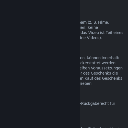
nicht möglich.
Videoinhalte
Wir können leider für Videoinhalte auf Steam (z. B. Filme,
Kurzfilme, Serien, Episoden und Anleitungen) keine
Rückerstattungen gewähren, es sei denn, das Video ist Teil eines
Bündels mit rückerstattbaren Inhalten (keine Videos).
Rückerstattungen bei Geschenken
Geschenke, die noch nicht eingelöst wurden, können innerhalb
des Zeitraums von 14 Tagen/2 Stunden rückerstattet werden.
Eingelöste Geschenke können unter denselben Voraussetzungen
rückerstattet werden, wenn der Empfänger des Geschenks die
Rückerstattung beantragt. Das Geld für den Kauf des Geschenks
wird dem ursprünglichen Käufer gutgeschrieben.
EU-Rückgaberecht
Für weitere Informationen zum Thema EU-Rückgaberecht für
Steam-Nutzer klicken Sie bitte
hier
.
Missbrauch