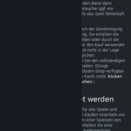
trotzdem eine Anfrage stellen und wir werden diese dann
überprüfen. In einigen Ländern haben Verbraucher ggf. ein
zusätzliches Recht auf Rückerstattung, falls das Spiel fehlerhaft
ist.
Sie erhalten innerhalb von einer Woche nach der Genehmigung
Ihrer Beantragung eine volle Rückerstattung. Sie erhalten die
Rückerstattung entweder als Steam-Guthaben oder durch die
ursprüngliche Zahlungsmethode, die Sie für den Kauf verwendet
haben. Sollte Steam aus irgendeinem Grund nicht in der Lage
sein, Ihre Rückerstattung mit der ursprünglichen
Zahlungsmethode durchzuführen, erhalten Sie den vollständigen
Betrag der Rückerstattung als Steam-Guthaben. (Einige
Zahlungsmethoden, die in Ihrem Land im Steam-Shop verfügbar
sind, unterstützen Rückerstattungen eines Kaufs nicht.
Klicken
Sie hier, um eine vollständige Liste einzusehen
.)
Was kann rückerstattet werden
Steams Rückerstattungsrichtlinien gelten für alle Spiele und
Softwareanwendungen im Steam-Shop bei Käufen innerhalb von
zwei Wochen nach dem Kaufdatum und bei einer Spielzeit von
weniger als zwei Stunden. Im Folgenden erhalten Sie eine
Übersicht wie diese Rückerstattungen bei anderweitigen