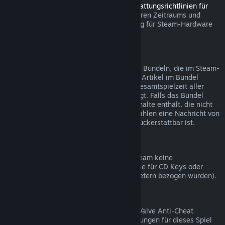
Sie können innerhalb des in den
Rückerstattungsrichtlinien für
Steam Hardware
angegebenen anwendbaren Zeitraums und
Prozesses über Steam eine Rückerstattung für Steam-Hardware
und Zubehör beantragen.
Rückerstattungen bei Bündelkäufen
Sie erhalten eine volle Rückerstattung bei Bündeln, die im Steam-
Shop gekauft wurden, solange keines der Artikel im Bündel
bereits verschenkt wurde und wenn die Gesamtspielzeit aller
Artikel nicht mehr als zwei Stunden beträgt. Falls das Bündel
einen Gegenstand im Spiel oder Zusatzinhalte enthält, die nicht
rückerstattbar sind, werden Sie beim Bezahlen eine Nachricht von
Steam erhalten, ob das gesamte Bündel rückerstattbar ist.
Einkäufe außerhalb von Steam
Valve kann für Einkäufe außerhalb von Steam keine
Rückerstattungen anbieten (beispielsweise für CD Keys oder
Steam-Guthabenkarten, die von Drittanbietern bezogen wurden).
VAC-Ausschlüsse
Sollten Sie einen Ausschluss durch VAC (Valve Anti-Cheat
System) erhalten haben, sind Rückerstattungen für dieses Spiel