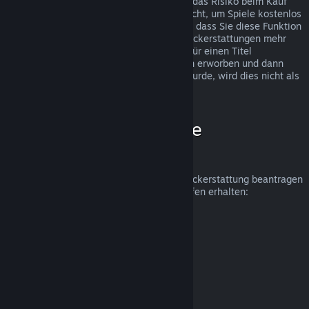
Rückerstattungen wurden eingeführt, um das Risiko beim Kauf
von Titeln auf Steam zu beseitigen und nicht, um Spiele kostenlos
zu erhalten. Falls wir den Eindruck haben, dass Sie diese Funktion
missbrauchen, werden wir Ihnen keine Rückerstattungen mehr
anbieten. Wenn Sie eine Rückerstattung für einen Titel
beantragen, welcher kurz vor einer Aktion erworben und dann
sofort zum Aktionspreis erneut gekauft wurde, wird dies nicht als
Missbrauch angesehen.
Wie beantrage ich eine
Rückerstattung?
Unter folgendem Link können Sie eine Rückerstattung beantragen
oder weitere Hilfe zu Ihren Steam-Einkäufen erhalten:
help.steampowered.com
.
Zuletzt aktualisiert: 23. April 2024
© Valve Corporation. Alle Rechte vorbehalten. Alle
Marken sind Eigentum ihrer jeweiligen Besitzer in den
USA und anderen Ländern.
Datenschutzrichtlinien
|