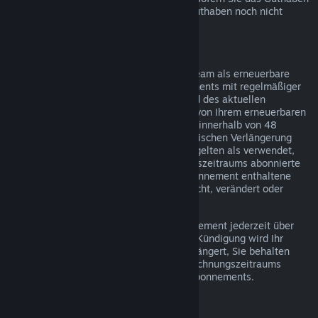
über Steam bezogen haben und dieses Guthaben noch nicht
verwendet wurde.
Erneuerbare Abonnements
Einige Inhalte und Dienste werden auf Steam als erneuerbare
(z. B. monatliche oder jährliche) Abonnements mit regelmäßiger
Abrechnung angeboten. Falls Sie während des aktuellen
Abrechnungszeitraums keinen Gebrauch von Ihrem erneuerbaren
Abonnement gemacht haben, können Sie innerhalb von 48
Stunden nach dem Kauf oder der automatischen Verlängerung
eine Rückerstattung beantragen. Inhalte gelten als verwendet,
wenn während des aktuellen Abrechnungszeitraums abonnierte
Spiele gespielt wurden oder wenn im Abonnement enthaltene
Vorteile oder Rabatte verwendet, verbraucht, verändert oder
transferiert wurden.
Hinweis: Sie können ein laufendes Abonnement jederzeit über
Ihre Account-Details
kündigen. Nach der Kündigung wird Ihr
Abonnement nicht mehr automatisch verlängert, Sie behalten
jedoch bis zum Ende Ihres aktuellen Abrechnungszeitraums
Zugriff auf die Inhalte und Vorteile des Abonnements.
Steam Hardware