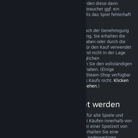
trotzdem eine Anfrage stellen und wir werden diese dann
überprüfen. In einigen Ländern haben Verbraucher ggf. ein
zusätzliches Recht auf Rückerstattung, falls das Spiel fehlerhaft
ist.
Sie erhalten innerhalb von einer Woche nach der Genehmigung
Ihrer Beantragung eine volle Rückerstattung. Sie erhalten die
Rückerstattung entweder als Steam-Guthaben oder durch die
ursprüngliche Zahlungsmethode, die Sie für den Kauf verwendet
haben. Sollte Steam aus irgendeinem Grund nicht in der Lage
sein, Ihre Rückerstattung mit der ursprünglichen
Zahlungsmethode durchzuführen, erhalten Sie den vollständigen
Betrag der Rückerstattung als Steam-Guthaben. (Einige
Zahlungsmethoden, die in Ihrem Land im Steam-Shop verfügbar
sind, unterstützen Rückerstattungen eines Kaufs nicht.
Klicken
Sie hier, um eine vollständige Liste einzusehen
.)
Was kann rückerstattet werden
Steams Rückerstattungsrichtlinien gelten für alle Spiele und
Softwareanwendungen im Steam-Shop bei Käufen innerhalb von
zwei Wochen nach dem Kaufdatum und bei einer Spielzeit von
weniger als zwei Stunden. Im Folgenden erhalten Sie eine
Übersicht wie diese Rückerstattungen bei anderweitigen