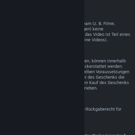
nicht möglich.
Videoinhalte
Wir können leider für Videoinhalte auf Steam (z. B. Filme,
Kurzfilme, Serien, Episoden und Anleitungen) keine
Rückerstattungen gewähren, es sei denn, das Video ist Teil eines
Bündels mit rückerstattbaren Inhalten (keine Videos).
Rückerstattungen bei Geschenken
Geschenke, die noch nicht eingelöst wurden, können innerhalb
des Zeitraums von 14 Tagen/2 Stunden rückerstattet werden.
Eingelöste Geschenke können unter denselben Voraussetzungen
rückerstattet werden, wenn der Empfänger des Geschenks die
Rückerstattung beantragt. Das Geld für den Kauf des Geschenks
wird dem ursprünglichen Käufer gutgeschrieben.
EU-Rückgaberecht
Für weitere Informationen zum Thema EU-Rückgaberecht für
Steam-Nutzer klicken Sie bitte
hier
.
Missbrauch