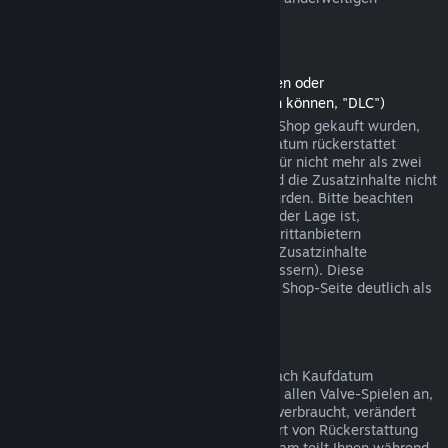
Einkäufen funktionieren.
Rückerstattungen auf Zusatzinhalte
(Steam-Shopinhalte, die in anderen Spielen oder
Softwareanwendungen verwendet werden können, "DLC")
Zusatzinhalte (DLC), die über den Steam-Shop gekauft wurden,
können innerhalb von 14 Tagen ab Kaufdatum rückerstattet
werden, sofern das jeweilige Hauptspiel für nicht mehr als zwei
Stunden seit dem Kauf gespielt wurde und die Zusatzinhalte nicht
verbraucht, verändert oder transferiert wurden. Bitte beachten
Sie, dass Steam in einigen Fällen nicht in der Lage ist,
Rückerstattungen für Zusatzinhalte von Drittanbietern
durchzuführen (beispielsweise, wenn die Zusatzinhalte
unwiderruflich einen Spielcharakter verbessern). Diese
Ausnahmen werden vor dem Kauf auf der Shop-Seite deutlich als
solche gekennzeichnet.
Rückerstattungen auf Käufe im Spiel
Steam bietet innerhalb von 48 Stunden nach Kaufdatum
Rückerstattungen für Käufe in Spielen bei allen Valve-Spielen an,
sofern der betreffende Gegenstand nicht verbraucht, verändert
oder transferiert wurde. Ggf. wird diese Art von Rückerstattung
von einem Drittanbieter durchgeführt. Steam teilt Ihnen während