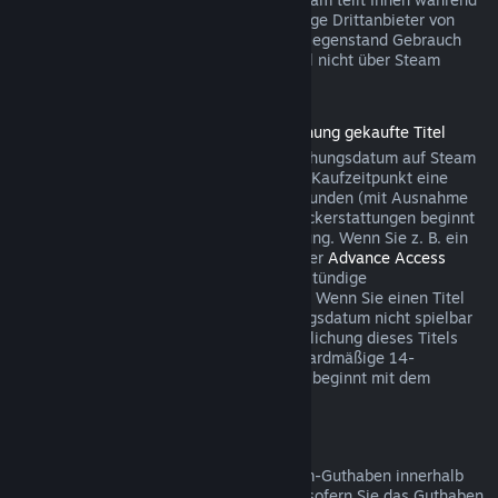
des Bezahlvorgangs mit, wenn der jeweilige Drittanbieter von
dieser Möglichkeit für den betreffenden Gegenstand Gebrauch
macht. Andernfalls können Käufe im Spiel nicht über Steam
rückerstattet werden.
Rückerstattungen für vor der Veröffentlichung gekaufte Titel
Wenn Sie einen Titel vor dem Veröffentlichungsdatum auf Steam
kaufen, gilt für Rückerstattungen ab dem Kaufzeitpunkt eine
Spielzeitbegrenzung von maximal zwei Stunden (mit Ausnahme
von Betatests). Die 14-tägige Frist für Rückerstattungen beginnt
erst mit dem Datum der Vollveröffentlichung. Wenn Sie z. B. ein
Spiel kaufen, das sich im
Early Access
oder
Advance Access
befindet, wird jede Spielzeit auf die zweistündige
Rückerstattungsbegrenzung angerechnet. Wenn Sie einen Titel
vorbestellen, der vor dem Veröffentlichungsdatum nicht spielbar
ist, können Sie jederzeit vor der Veröffentlichung dieses Titels
eine Rückerstattung anfordern. Die standardmäßige 14-
tägige/zweistündige Rückerstattungsfrist beginnt mit dem
Veröffentlichungsdatum des Spiels.
Rückerstattung von Steam-Guthaben
Sie können eine Rückerstattung für Steam-Guthaben innerhalb
von 14 Tagen nach Kaufdatum auslösen, sofern Sie das Guthaben