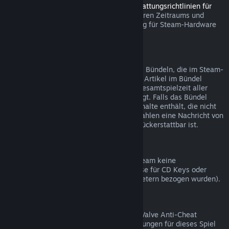
Sie können innerhalb des in den
Rückerstattungsrichtlinien für
Steam Hardware
angegebenen anwendbaren Zeitraums und
Prozesses über Steam eine Rückerstattung für Steam-Hardware
und Zubehör beantragen.
Rückerstattungen bei Bündelkäufen
Sie erhalten eine volle Rückerstattung bei Bündeln, die im Steam-
Shop gekauft wurden, solange keines der Artikel im Bündel
bereits verschenkt wurde und wenn die Gesamtspielzeit aller
Artikel nicht mehr als zwei Stunden beträgt. Falls das Bündel
einen Gegenstand im Spiel oder Zusatzinhalte enthält, die nicht
rückerstattbar sind, werden Sie beim Bezahlen eine Nachricht von
Steam erhalten, ob das gesamte Bündel rückerstattbar ist.
Einkäufe außerhalb von Steam
Valve kann für Einkäufe außerhalb von Steam keine
Rückerstattungen anbieten (beispielsweise für CD Keys oder
Steam-Guthabenkarten, die von Drittanbietern bezogen wurden).
VAC-Ausschlüsse
Sollten Sie einen Ausschluss durch VAC (Valve Anti-Cheat
System) erhalten haben, sind Rückerstattungen für dieses Spiel