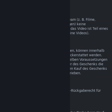
nicht möglich.
Videoinhalte
Wir können leider für Videoinhalte auf Steam (z. B. Filme,
Kurzfilme, Serien, Episoden und Anleitungen) keine
Rückerstattungen gewähren, es sei denn, das Video ist Teil eines
Bündels mit rückerstattbaren Inhalten (keine Videos).
Rückerstattungen bei Geschenken
Geschenke, die noch nicht eingelöst wurden, können innerhalb
des Zeitraums von 14 Tagen/2 Stunden rückerstattet werden.
Eingelöste Geschenke können unter denselben Voraussetzungen
rückerstattet werden, wenn der Empfänger des Geschenks die
Rückerstattung beantragt. Das Geld für den Kauf des Geschenks
wird dem ursprünglichen Käufer gutgeschrieben.
EU-Rückgaberecht
Für weitere Informationen zum Thema EU-Rückgaberecht für
Steam-Nutzer klicken Sie bitte
hier
.
Missbrauch