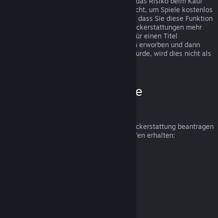
Rückerstattungen wurden eingeführt, um das Risiko beim Kauf
von Titeln auf Steam zu beseitigen und nicht, um Spiele kostenlos
zu erhalten. Falls wir den Eindruck haben, dass Sie diese Funktion
missbrauchen, werden wir Ihnen keine Rückerstattungen mehr
anbieten. Wenn Sie eine Rückerstattung für einen Titel
beantragen, welcher kurz vor einer Aktion erworben und dann
sofort zum Aktionspreis erneut gekauft wurde, wird dies nicht als
Missbrauch angesehen.
Wie beantrage ich eine
Rückerstattung?
Unter folgendem Link können Sie eine Rückerstattung beantragen
oder weitere Hilfe zu Ihren Steam-Einkäufen erhalten:
help.steampowered.com
.
Zuletzt aktualisiert: 23. April 2024
© Valve Corporation. Alle Rechte vorbehalten. Alle
Marken sind Eigentum ihrer jeweiligen Besitzer in den
USA und anderen Ländern.
Datenschutzrichtlinien
|