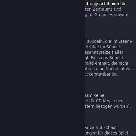
Sie können innerhalb des in den
Rückerstattungsrichtlinien für
Steam Hardware
angegebenen anwendbaren Zeitraums und
Prozesses über Steam eine Rückerstattung für Steam-Hardware
und Zubehör beantragen.
Rückerstattungen bei Bündelkäufen
Sie erhalten eine volle Rückerstattung bei Bündeln, die im Steam-
Shop gekauft wurden, solange keines der Artikel im Bündel
bereits verschenkt wurde und wenn die Gesamtspielzeit aller
Artikel nicht mehr als zwei Stunden beträgt. Falls das Bündel
einen Gegenstand im Spiel oder Zusatzinhalte enthält, die nicht
rückerstattbar sind, werden Sie beim Bezahlen eine Nachricht von
Steam erhalten, ob das gesamte Bündel rückerstattbar ist.
Einkäufe außerhalb von Steam
Valve kann für Einkäufe außerhalb von Steam keine
Rückerstattungen anbieten (beispielsweise für CD Keys oder
Steam-Guthabenkarten, die von Drittanbietern bezogen wurden).
VAC-Ausschlüsse
Sollten Sie einen Ausschluss durch VAC (Valve Anti-Cheat
System) erhalten haben, sind Rückerstattungen für dieses Spiel