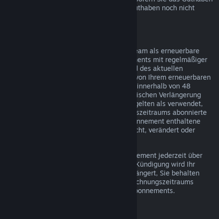
über Steam bezogen haben und dieses Guthaben noch nicht
verwendet wurde.
Erneuerbare Abonnements
Einige Inhalte und Dienste werden auf Steam als erneuerbare
(z. B. monatliche oder jährliche) Abonnements mit regelmäßiger
Abrechnung angeboten. Falls Sie während des aktuellen
Abrechnungszeitraums keinen Gebrauch von Ihrem erneuerbaren
Abonnement gemacht haben, können Sie innerhalb von 48
Stunden nach dem Kauf oder der automatischen Verlängerung
eine Rückerstattung beantragen. Inhalte gelten als verwendet,
wenn während des aktuellen Abrechnungszeitraums abonnierte
Spiele gespielt wurden oder wenn im Abonnement enthaltene
Vorteile oder Rabatte verwendet, verbraucht, verändert oder
transferiert wurden.
Hinweis: Sie können ein laufendes Abonnement jederzeit über
Ihre Account-Details
kündigen. Nach der Kündigung wird Ihr
Abonnement nicht mehr automatisch verlängert, Sie behalten
jedoch bis zum Ende Ihres aktuellen Abrechnungszeitraums
Zugriff auf die Inhalte und Vorteile des Abonnements.
Steam Hardware