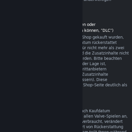
Einkäufen funktionieren.
Rückerstattungen auf Zusatzinhalte
(Steam-Shopinhalte, die in anderen Spielen oder
Softwareanwendungen verwendet werden können, "DLC")
Zusatzinhalte (DLC), die über den Steam-Shop gekauft wurden,
können innerhalb von 14 Tagen ab Kaufdatum rückerstattet
werden, sofern das jeweilige Hauptspiel für nicht mehr als zwei
Stunden seit dem Kauf gespielt wurde und die Zusatzinhalte nicht
verbraucht, verändert oder transferiert wurden. Bitte beachten
Sie, dass Steam in einigen Fällen nicht in der Lage ist,
Rückerstattungen für Zusatzinhalte von Drittanbietern
durchzuführen (beispielsweise, wenn die Zusatzinhalte
unwiderruflich einen Spielcharakter verbessern). Diese
Ausnahmen werden vor dem Kauf auf der Shop-Seite deutlich als
solche gekennzeichnet.
Rückerstattungen auf Käufe im Spiel
Steam bietet innerhalb von 48 Stunden nach Kaufdatum
Rückerstattungen für Käufe in Spielen bei allen Valve-Spielen an,
sofern der betreffende Gegenstand nicht verbraucht, verändert
oder transferiert wurde. Ggf. wird diese Art von Rückerstattung
von einem Drittanbieter durchgeführt. Steam teilt Ihnen während