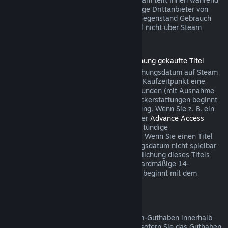
des Bezahlvorgangs mit, wenn der jeweilige Drittanbieter von
dieser Möglichkeit für den betreffenden Gegenstand Gebrauch
macht. Andernfalls können Käufe im Spiel nicht über Steam
rückerstattet werden.
Rückerstattungen für vor der Veröffentlichung gekaufte Titel
Wenn Sie einen Titel vor dem Veröffentlichungsdatum auf Steam
kaufen, gilt für Rückerstattungen ab dem Kaufzeitpunkt eine
Spielzeitbegrenzung von maximal zwei Stunden (mit Ausnahme
von Betatests). Die 14-tägige Frist für Rückerstattungen beginnt
erst mit dem Datum der Vollveröffentlichung. Wenn Sie z. B. ein
Spiel kaufen, das sich im
Early Access
oder
Advance Access
befindet, wird jede Spielzeit auf die zweistündige
Rückerstattungsbegrenzung angerechnet. Wenn Sie einen Titel
vorbestellen, der vor dem Veröffentlichungsdatum nicht spielbar
ist, können Sie jederzeit vor der Veröffentlichung dieses Titels
eine Rückerstattung anfordern. Die standardmäßige 14-
tägige/zweistündige Rückerstattungsfrist beginnt mit dem
Veröffentlichungsdatum des Spiels.
Rückerstattung von Steam-Guthaben
Sie können eine Rückerstattung für Steam-Guthaben innerhalb
von 14 Tagen nach Kaufdatum auslösen, sofern Sie das Guthaben