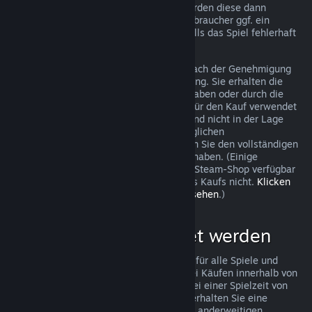
trotzdem eine Anfrage stellen und wir werden diese dann
überprüfen. In einigen Ländern haben Verbraucher ggf. ein
zusätzliches Recht auf Rückerstattung, falls das Spiel fehlerhaft
ist.
Sie erhalten innerhalb von einer Woche nach der Genehmigung
Ihrer Beantragung eine volle Rückerstattung. Sie erhalten die
Rückerstattung entweder als Steam-Guthaben oder durch die
ursprüngliche Zahlungsmethode, die Sie für den Kauf verwendet
haben. Sollte Steam aus irgendeinem Grund nicht in der Lage
sein, Ihre Rückerstattung mit der ursprünglichen
Zahlungsmethode durchzuführen, erhalten Sie den vollständigen
Betrag der Rückerstattung als Steam-Guthaben. (Einige
Zahlungsmethoden, die in Ihrem Land im Steam-Shop verfügbar
sind, unterstützen Rückerstattungen eines Kaufs nicht.
Klicken
Sie hier, um eine vollständige Liste einzusehen
.)
Was kann rückerstattet werden
Steams Rückerstattungsrichtlinien gelten für alle Spiele und
Softwareanwendungen im Steam-Shop bei Käufen innerhalb von
zwei Wochen nach dem Kaufdatum und bei einer Spielzeit von
weniger als zwei Stunden. Im Folgenden erhalten Sie eine
Übersicht wie diese Rückerstattungen bei anderweitigen