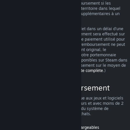
pouvez tout de même demander un remboursement si les
conditions ne sont pas remplies. Selon le territoire dans lequel
vous vivez, vous pouvez avoir des droits supplémentaires à un
remboursement en cas de jeu défectueux.
Vous obtiendrez un remboursement complet dans un délai d'une
semaine après approbation. Le remboursement sera effectué sur
le portemonnaie Steam ou sur le moyen de paiement utilisé pour
l'achat. Si pour une raison quelconque le remboursement ne peut
pas être effectué sur le moyen de paiement original, le
remboursement intégral sera réalisé sur votre portemonnaie
Steam. (Certains moyens de paiement disponibles sur Steam dans
votre pays ne permettent pas de remboursement sur le moyen de
paiement original.
Cliquez ici pour une liste complète
.)
Conditions de remboursement
L'offre de remboursement Steam s'applique aux jeux et logiciels
du magasin Steam achetés dans les 14 jours et avec moins de 2
heures d'utilisation. Voici un récapitulatif du système de
remboursement pour les autres types d'achats.
Remboursement pour les contenus téléchargeables