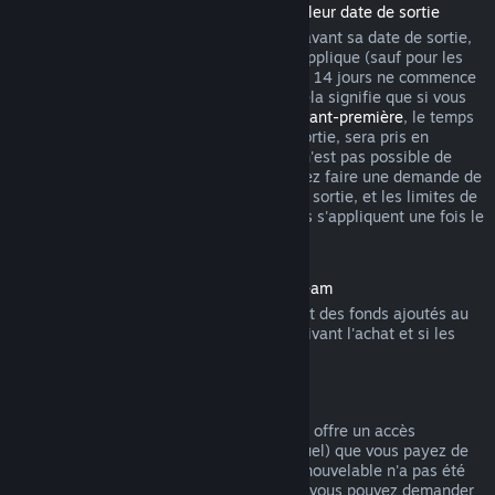
Remboursement des titres achetés avant leur date de sortie
Lorsque vous achetez un titre sur Steam avant sa date de sortie,
la limite habituelle de 2 heures de jeu s'applique (sauf pour les
périodes de test bêta), mais la période de 14 jours ne commence
qu'à partir de la date de sortie du titre. Cela signifie que si vous
achetez un jeu en
accès anticipé
ou en
avant-première
, le temps
de jeu total, y compris avant la date de sortie, sera pris en
compte. Si vous préachetez un titre qu'il n'est pas possible de
lancer avant sa date de sortie, vous pouvez faire une demande de
remboursement n'importe quand avant sa sortie, et les limites de
14 jours ou de 2 heures de jeu habituelles s'appliquent une fois le
titre disponible.
Remboursements sur le portemonnaie Steam
Vous pouvez demander un remboursement des fonds ajoutés au
portemonnaie Steam dans les 14 jours suivant l'achat et si les
fonds n'ont pas été utilisés.
Abonnements renouvelables
Pour certains contenus et services, Steam offre un accès
périodique (par exemple mensuel ou annuel) que vous payez de
manière récurrente. Si un abonnement renouvelable n'a pas été
utilisé au cours d'un cycle de facturation, vous pouvez demander