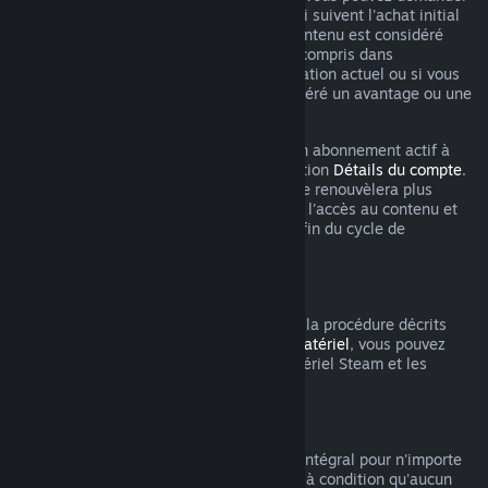
un remboursement dans les 48 heures qui suivent l'achat initial
ou un renouvellement automatique. Le contenu est considéré
comme utilisé si vous avez joué à un jeu compris dans
l'abonnement au cours du cycle de facturation actuel ou si vous
avez utilisé, consommé, modifié ou transféré un avantage ou une
remise inclus dans l'abonnement.
Veuillez noter que vous pouvez annuler un abonnement actif à
tout moment en vous rendant dans la section
Détails du compte
.
Après annulation, votre abonnement ne se renouvèlera plus
automatiquement, mais vous conserverez l'accès au contenu et
les bénéfices de l'abonnement jusqu'à la fin du cycle de
facturation en cours.
Matériel Steam
Dans les limites du délai applicable et de la procédure décrits
dans la
Politique de remboursement du matériel
, vous pouvez
demander un remboursement pour le matériel Steam et les
accessoires achetés via Steam.
Remboursements des bundles
Vous pouvez recevoir un remboursement intégral pour n'importe
quel bundle acheté sur le magasin Steam à condition qu'aucun