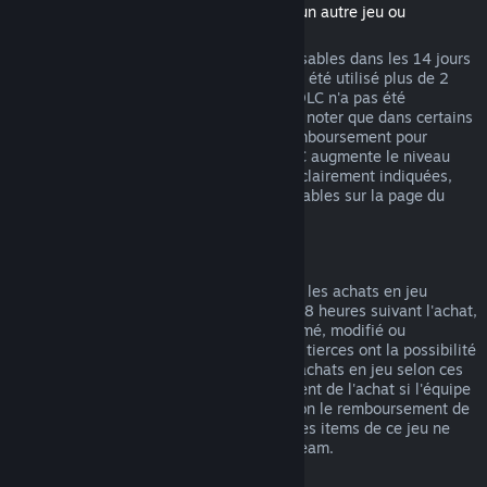
(Contenu du magasin Steam nécessitant un autre jeu ou
programme, aussi appelé DLC)
Les DLC achetés sur Steam sont remboursables dans les 14 jours
suivant l'achat et si le jeu de base n'a pas été utilisé plus de 2
heures après l'achat du DLC, tant que le DLC n'a pas été
consommé, modifié ou transféré. Veuillez noter que dans certains
cas, Steam ne pourra pas proposer de remboursement pour
certains DLC tiers (par exemple, si un DLC augmente le niveau
d'un personnage). Ces exceptions seront clairement indiquées,
avant l'achat, comme étant non remboursables sur la page du
magasin.
Remboursement des achats en jeu
Steam propose des remboursements pour les achats en jeu
effectués dans les jeux Valve durant les 48 heures suivant l'achat,
tant que l'item en jeu n'a pas été consommé, modifié ou
transféré. Les équipes de développement tierces ont la possibilité
d'autoriser les remboursements pour les achats en jeu selon ces
mêmes termes. Steam indiquera au moment de l'achat si l'équipe
de développement du jeu a autorisé ou non le remboursement de
l'item. Dans le cas contraire, les achats des items de ce jeu ne
pourront pas vous être remboursés via Steam.