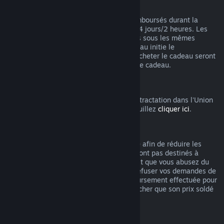
Remboursements des cadeaux
Les cadeaux non activés peuvent être remboursés durant la
période de remboursement standard de 14 jours/2 heures. Les
cadeaux activés pourront être remboursés sous les mêmes
conditions si le ou la destinataire du cadeau initie le
remboursement. Les fonds utilisés pour acheter le cadeau seront
remboursés à celui ou celle qui a acheté le cadeau.
Droit de rétractation UE
Pour accéder aux modalités du droit de rétractation dans l'Union
Européenne pour les clients de Steam, veuillez
cliquer ici
.
Abus
Les remboursements ont été mis en place afin de réduire les
risques liés à un achat sur Steam. Ils ne sont pas destinés à
obtenir des jeux gratuitement. S'il apparait que vous abusez du
système, nous pourrions être amenés à refuser vos demandes de
remboursement. Une demande de remboursement effectuée pour
un jeu acheté juste avant les soldes plus cher que son prix soldé
n'est pas considérée comme un abus.