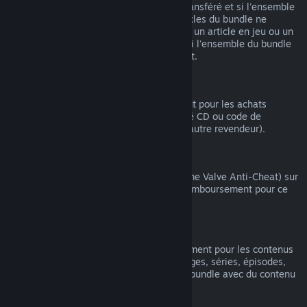
article compris dans le bundle n'ait été transféré et si l'ensemble
du temps de jeu comprenant tous les articles du bundle ne
dépasse pas 2 heures. Si un bundle inclut un article en jeu ou un
DLC non remboursable, Steam vous dira si l'ensemble du bundle
est remboursable au moment du paiement.
Achats effectués hors de Steam
Valve ne peut pas offrir de remboursement pour les achats
effectués hors de Steam (par exemple, clé CD ou code de
portemonnaie Steam acheté auprès d'un autre revendeur).
Bannissements VAC
Si vous avez été banni(e) par VAC (système Valve Anti-Cheat) sur
un jeu, vous perdez alors votre droit de remboursement pour ce
jeu.
Contenu vidéo
Nous ne pouvons pas offrir de remboursement pour les contenus
vidéo sur Steam (ex. : films, courts-métrages, séries, épisodes,
tutoriels), sauf si la vidéo fait partie d'un bundle avec du contenu
(non vidéo) remboursable.