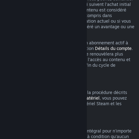
un remboursement dans les 48 heures qui suivent l'achat initial
ou un renouvellement automatique. Le contenu est considéré
comme utilisé si vous avez joué à un jeu compris dans
l'abonnement au cours du cycle de facturation actuel ou si vous
avez utilisé, consommé, modifié ou transféré un avantage ou une
remise inclus dans l'abonnement.
Veuillez noter que vous pouvez annuler un abonnement actif à
tout moment en vous rendant dans la section
Détails du compte
.
Après annulation, votre abonnement ne se renouvèlera plus
automatiquement, mais vous conserverez l'accès au contenu et
les bénéfices de l'abonnement jusqu'à la fin du cycle de
facturation en cours.
Matériel Steam
Dans les limites du délai applicable et de la procédure décrits
dans la
Politique de remboursement du matériel
, vous pouvez
demander un remboursement pour le matériel Steam et les
accessoires achetés via Steam.
Remboursements des bundles
Vous pouvez recevoir un remboursement intégral pour n'importe
quel bundle acheté sur le magasin Steam à condition qu'aucun