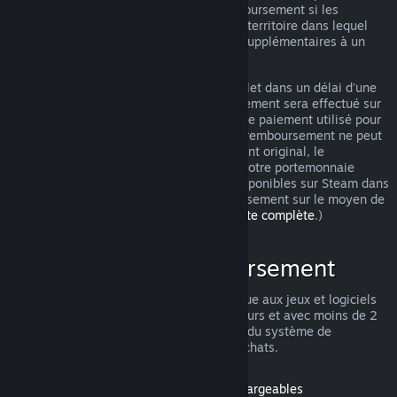
pouvez tout de même demander un remboursement si les
conditions ne sont pas remplies. Selon le territoire dans lequel
vous vivez, vous pouvez avoir des droits supplémentaires à un
remboursement en cas de jeu défectueux.
Vous obtiendrez un remboursement complet dans un délai d'une
semaine après approbation. Le remboursement sera effectué sur
le portemonnaie Steam ou sur le moyen de paiement utilisé pour
l'achat. Si pour une raison quelconque le remboursement ne peut
pas être effectué sur le moyen de paiement original, le
remboursement intégral sera réalisé sur votre portemonnaie
Steam. (Certains moyens de paiement disponibles sur Steam dans
votre pays ne permettent pas de remboursement sur le moyen de
paiement original.
Cliquez ici pour une liste complète
.)
Conditions de remboursement
L'offre de remboursement Steam s'applique aux jeux et logiciels
du magasin Steam achetés dans les 14 jours et avec moins de 2
heures d'utilisation. Voici un récapitulatif du système de
remboursement pour les autres types d'achats.
Remboursement pour les contenus téléchargeables