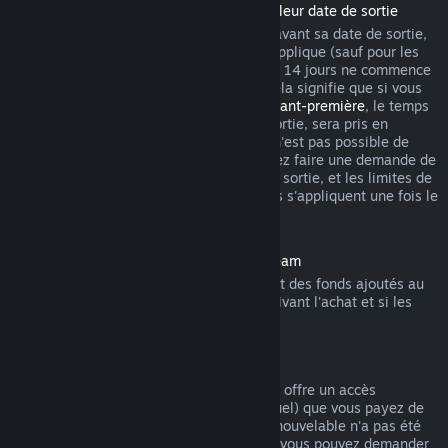
Remboursement des titres achetés avant leur date de sortie
Lorsque vous achetez un titre sur Steam avant sa date de sortie,
la limite habituelle de 2 heures de jeu s'applique (sauf pour les
périodes de test bêta), mais la période de 14 jours ne commence
qu'à partir de la date de sortie du titre. Cela signifie que si vous
achetez un jeu en
accès anticipé
ou en
avant-première
, le temps
de jeu total, y compris avant la date de sortie, sera pris en
compte. Si vous préachetez un titre qu'il n'est pas possible de
lancer avant sa date de sortie, vous pouvez faire une demande de
remboursement n'importe quand avant sa sortie, et les limites de
14 jours ou de 2 heures de jeu habituelles s'appliquent une fois le
titre disponible.
Remboursements sur le portemonnaie Steam
Vous pouvez demander un remboursement des fonds ajoutés au
portemonnaie Steam dans les 14 jours suivant l'achat et si les
fonds n'ont pas été utilisés.
Abonnements renouvelables
Pour certains contenus et services, Steam offre un accès
périodique (par exemple mensuel ou annuel) que vous payez de
manière récurrente. Si un abonnement renouvelable n'a pas été
utilisé au cours d'un cycle de facturation, vous pouvez demander