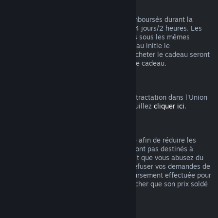
Remboursements des cadeaux
Les cadeaux non activés peuvent être remboursés durant la
période de remboursement standard de 14 jours/2 heures. Les
cadeaux activés pourront être remboursés sous les mêmes
conditions si le ou la destinataire du cadeau initie le
remboursement. Les fonds utilisés pour acheter le cadeau seront
remboursés à celui ou celle qui a acheté le cadeau.
Droit de rétractation UE
Pour accéder aux modalités du droit de rétractation dans l'Union
Européenne pour les clients de Steam, veuillez
cliquer ici
.
Abus
Les remboursements ont été mis en place afin de réduire les
risques liés à un achat sur Steam. Ils ne sont pas destinés à
obtenir des jeux gratuitement. S'il apparait que vous abusez du
système, nous pourrions être amenés à refuser vos demandes de
remboursement. Une demande de remboursement effectuée pour
un jeu acheté juste avant les soldes plus cher que son prix soldé
n'est pas considérée comme un abus.