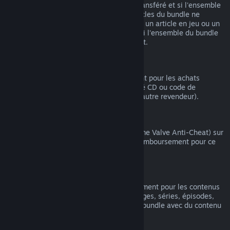
article compris dans le bundle n'ait été transféré et si l'ensemble
du temps de jeu comprenant tous les articles du bundle ne
dépasse pas 2 heures. Si un bundle inclut un article en jeu ou un
DLC non remboursable, Steam vous dira si l'ensemble du bundle
est remboursable au moment du paiement.
Achats effectués hors de Steam
Valve ne peut pas offrir de remboursement pour les achats
effectués hors de Steam (par exemple, clé CD ou code de
portemonnaie Steam acheté auprès d'un autre revendeur).
Bannissements VAC
Si vous avez été banni(e) par VAC (système Valve Anti-Cheat) sur
un jeu, vous perdez alors votre droit de remboursement pour ce
jeu.
Contenu vidéo
Nous ne pouvons pas offrir de remboursement pour les contenus
vidéo sur Steam (ex. : films, courts-métrages, séries, épisodes,
tutoriels), sauf si la vidéo fait partie d'un bundle avec du contenu
(non vidéo) remboursable.