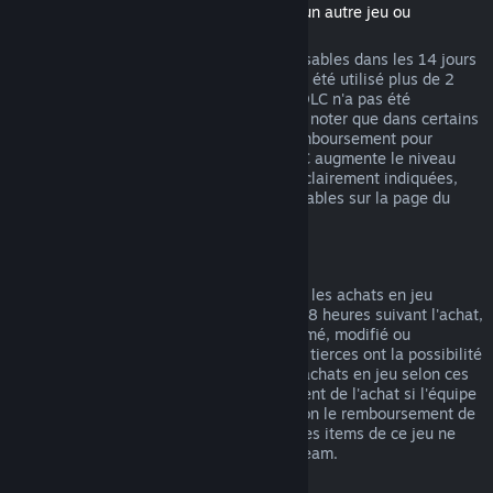
(Contenu du magasin Steam nécessitant un autre jeu ou
programme, aussi appelé DLC)
Les DLC achetés sur Steam sont remboursables dans les 14 jours
suivant l'achat et si le jeu de base n'a pas été utilisé plus de 2
heures après l'achat du DLC, tant que le DLC n'a pas été
consommé, modifié ou transféré. Veuillez noter que dans certains
cas, Steam ne pourra pas proposer de remboursement pour
certains DLC tiers (par exemple, si un DLC augmente le niveau
d'un personnage). Ces exceptions seront clairement indiquées,
avant l'achat, comme étant non remboursables sur la page du
magasin.
Remboursement des achats en jeu
Steam propose des remboursements pour les achats en jeu
effectués dans les jeux Valve durant les 48 heures suivant l'achat,
tant que l'item en jeu n'a pas été consommé, modifié ou
transféré. Les équipes de développement tierces ont la possibilité
d'autoriser les remboursements pour les achats en jeu selon ces
mêmes termes. Steam indiquera au moment de l'achat si l'équipe
de développement du jeu a autorisé ou non le remboursement de
l'item. Dans le cas contraire, les achats des items de ce jeu ne
pourront pas vous être remboursés via Steam.