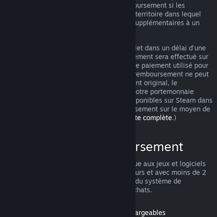
pouvez tout de même demander un remboursement si les
conditions ne sont pas remplies. Selon le territoire dans lequel
vous vivez, vous pouvez avoir des droits supplémentaires à un
remboursement en cas de jeu défectueux.
Vous obtiendrez un remboursement complet dans un délai d'une
semaine après approbation. Le remboursement sera effectué sur
le portemonnaie Steam ou sur le moyen de paiement utilisé pour
l'achat. Si pour une raison quelconque le remboursement ne peut
pas être effectué sur le moyen de paiement original, le
remboursement intégral sera réalisé sur votre portemonnaie
Steam. (Certains moyens de paiement disponibles sur Steam dans
votre pays ne permettent pas de remboursement sur le moyen de
paiement original.
Cliquez ici pour une liste complète
.)
Conditions de remboursement
L'offre de remboursement Steam s'applique aux jeux et logiciels
du magasin Steam achetés dans les 14 jours et avec moins de 2
heures d'utilisation. Voici un récapitulatif du système de
remboursement pour les autres types d'achats.
Remboursement pour les contenus téléchargeables