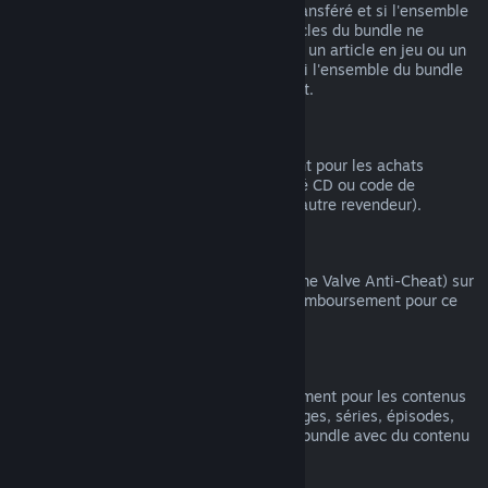
article compris dans le bundle n'ait été transféré et si l'ensemble
du temps de jeu comprenant tous les articles du bundle ne
dépasse pas 2 heures. Si un bundle inclut un article en jeu ou un
DLC non remboursable, Steam vous dira si l'ensemble du bundle
est remboursable au moment du paiement.
Achats effectués hors de Steam
Valve ne peut pas offrir de remboursement pour les achats
effectués hors de Steam (par exemple, clé CD ou code de
portemonnaie Steam acheté auprès d'un autre revendeur).
Bannissements VAC
Si vous avez été banni(e) par VAC (système Valve Anti-Cheat) sur
un jeu, vous perdez alors votre droit de remboursement pour ce
jeu.
Contenu vidéo
Nous ne pouvons pas offrir de remboursement pour les contenus
vidéo sur Steam (ex. : films, courts-métrages, séries, épisodes,
tutoriels), sauf si la vidéo fait partie d'un bundle avec du contenu
(non vidéo) remboursable.