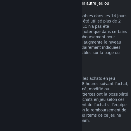
(Contenu du magasin Steam nécessitant un autre jeu ou
programme, aussi appelé DLC)
Les DLC achetés sur Steam sont remboursables dans les 14 jours
suivant l'achat et si le jeu de base n'a pas été utilisé plus de 2
heures après l'achat du DLC, tant que le DLC n'a pas été
consommé, modifié ou transféré. Veuillez noter que dans certains
cas, Steam ne pourra pas proposer de remboursement pour
certains DLC tiers (par exemple, si un DLC augmente le niveau
d'un personnage). Ces exceptions seront clairement indiquées,
avant l'achat, comme étant non remboursables sur la page du
magasin.
Remboursement des achats en jeu
Steam propose des remboursements pour les achats en jeu
effectués dans les jeux Valve durant les 48 heures suivant l'achat,
tant que l'item en jeu n'a pas été consommé, modifié ou
transféré. Les équipes de développement tierces ont la possibilité
d'autoriser les remboursements pour les achats en jeu selon ces
mêmes termes. Steam indiquera au moment de l'achat si l'équipe
de développement du jeu a autorisé ou non le remboursement de
l'item. Dans le cas contraire, les achats des items de ce jeu ne
pourront pas vous être remboursés via Steam.