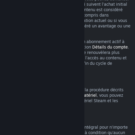
un remboursement dans les 48 heures qui suivent l'achat initial
ou un renouvellement automatique. Le contenu est considéré
comme utilisé si vous avez joué à un jeu compris dans
l'abonnement au cours du cycle de facturation actuel ou si vous
avez utilisé, consommé, modifié ou transféré un avantage ou une
remise inclus dans l'abonnement.
Veuillez noter que vous pouvez annuler un abonnement actif à
tout moment en vous rendant dans la section
Détails du compte
.
Après annulation, votre abonnement ne se renouvèlera plus
automatiquement, mais vous conserverez l'accès au contenu et
les bénéfices de l'abonnement jusqu'à la fin du cycle de
facturation en cours.
Matériel Steam
Dans les limites du délai applicable et de la procédure décrits
dans la
Politique de remboursement du matériel
, vous pouvez
demander un remboursement pour le matériel Steam et les
accessoires achetés via Steam.
Remboursements des bundles
Vous pouvez recevoir un remboursement intégral pour n'importe
quel bundle acheté sur le magasin Steam à condition qu'aucun