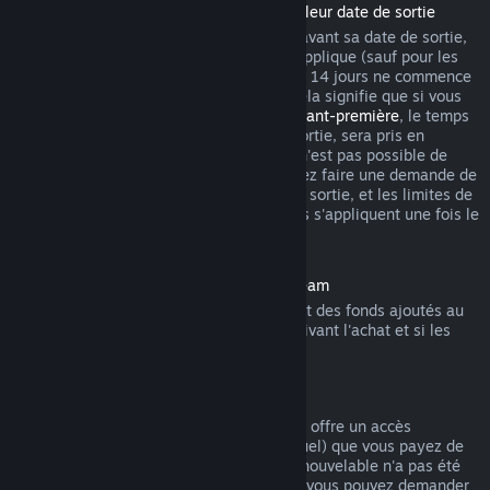
Remboursement des titres achetés avant leur date de sortie
Lorsque vous achetez un titre sur Steam avant sa date de sortie,
la limite habituelle de 2 heures de jeu s'applique (sauf pour les
périodes de test bêta), mais la période de 14 jours ne commence
qu'à partir de la date de sortie du titre. Cela signifie que si vous
achetez un jeu en
accès anticipé
ou en
avant-première
, le temps
de jeu total, y compris avant la date de sortie, sera pris en
compte. Si vous préachetez un titre qu'il n'est pas possible de
lancer avant sa date de sortie, vous pouvez faire une demande de
remboursement n'importe quand avant sa sortie, et les limites de
14 jours ou de 2 heures de jeu habituelles s'appliquent une fois le
titre disponible.
Remboursements sur le portemonnaie Steam
Vous pouvez demander un remboursement des fonds ajoutés au
portemonnaie Steam dans les 14 jours suivant l'achat et si les
fonds n'ont pas été utilisés.
Abonnements renouvelables
Pour certains contenus et services, Steam offre un accès
périodique (par exemple mensuel ou annuel) que vous payez de
manière récurrente. Si un abonnement renouvelable n'a pas été
utilisé au cours d'un cycle de facturation, vous pouvez demander