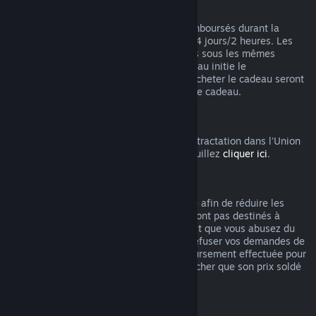
Remboursements des cadeaux
Les cadeaux non activés peuvent être remboursés durant la
période de remboursement standard de 14 jours/2 heures. Les
cadeaux activés pourront être remboursés sous les mêmes
conditions si le ou la destinataire du cadeau initie le
remboursement. Les fonds utilisés pour acheter le cadeau seront
remboursés à celui ou celle qui a acheté le cadeau.
Droit de rétractation UE
Pour accéder aux modalités du droit de rétractation dans l'Union
Européenne pour les clients de Steam, veuillez
cliquer ici
.
Abus
Les remboursements ont été mis en place afin de réduire les
risques liés à un achat sur Steam. Ils ne sont pas destinés à
obtenir des jeux gratuitement. S'il apparait que vous abusez du
système, nous pourrions être amenés à refuser vos demandes de
remboursement. Une demande de remboursement effectuée pour
un jeu acheté juste avant les soldes plus cher que son prix soldé
n'est pas considérée comme un abus.