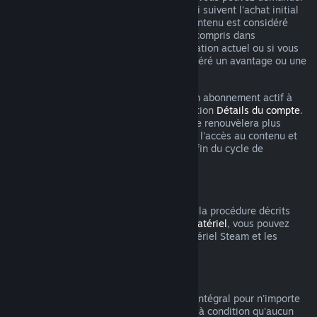
un remboursement dans les 48 heures qui suivent l'achat initial
ou un renouvellement automatique. Le contenu est considéré
comme utilisé si vous avez joué à un jeu compris dans
l'abonnement au cours du cycle de facturation actuel ou si vous
avez utilisé, consommé, modifié ou transféré un avantage ou une
remise inclus dans l'abonnement.
Veuillez noter que vous pouvez annuler un abonnement actif à
tout moment en vous rendant dans la section
Détails du compte
.
Après annulation, votre abonnement ne se renouvèlera plus
automatiquement, mais vous conserverez l'accès au contenu et
les bénéfices de l'abonnement jusqu'à la fin du cycle de
facturation en cours.
Matériel Steam
Dans les limites du délai applicable et de la procédure décrits
dans la
Politique de remboursement du matériel
, vous pouvez
demander un remboursement pour le matériel Steam et les
accessoires achetés via Steam.
Remboursements des bundles
Vous pouvez recevoir un remboursement intégral pour n'importe
quel bundle acheté sur le magasin Steam à condition qu'aucun