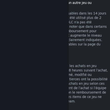
(Contenu du magasin Steam nécessitant un autre jeu ou
programme, aussi appelé DLC)
Les DLC achetés sur Steam sont remboursables dans les 14 jours
suivant l'achat et si le jeu de base n'a pas été utilisé plus de 2
heures après l'achat du DLC, tant que le DLC n'a pas été
consommé, modifié ou transféré. Veuillez noter que dans certains
cas, Steam ne pourra pas proposer de remboursement pour
certains DLC tiers (par exemple, si un DLC augmente le niveau
d'un personnage). Ces exceptions seront clairement indiquées,
avant l'achat, comme étant non remboursables sur la page du
magasin.
Remboursement des achats en jeu
Steam propose des remboursements pour les achats en jeu
effectués dans les jeux Valve durant les 48 heures suivant l'achat,
tant que l'item en jeu n'a pas été consommé, modifié ou
transféré. Les équipes de développement tierces ont la possibilité
d'autoriser les remboursements pour les achats en jeu selon ces
mêmes termes. Steam indiquera au moment de l'achat si l'équipe
de développement du jeu a autorisé ou non le remboursement de
l'item. Dans le cas contraire, les achats des items de ce jeu ne
pourront pas vous être remboursés via Steam.