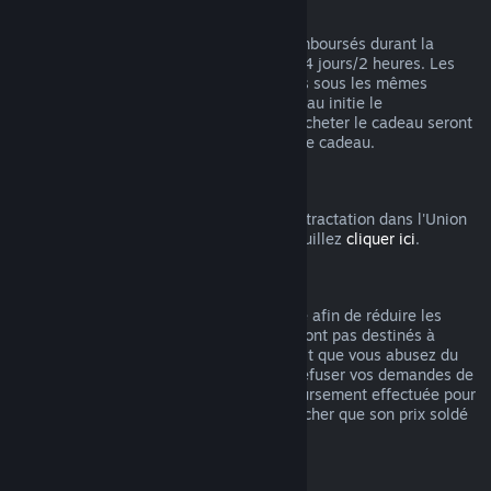
Remboursements des cadeaux
Les cadeaux non activés peuvent être remboursés durant la
période de remboursement standard de 14 jours/2 heures. Les
cadeaux activés pourront être remboursés sous les mêmes
conditions si le ou la destinataire du cadeau initie le
remboursement. Les fonds utilisés pour acheter le cadeau seront
remboursés à celui ou celle qui a acheté le cadeau.
Droit de rétractation UE
Pour accéder aux modalités du droit de rétractation dans l'Union
Européenne pour les clients de Steam, veuillez
cliquer ici
.
Abus
Les remboursements ont été mis en place afin de réduire les
risques liés à un achat sur Steam. Ils ne sont pas destinés à
obtenir des jeux gratuitement. S'il apparait que vous abusez du
système, nous pourrions être amenés à refuser vos demandes de
remboursement. Une demande de remboursement effectuée pour
un jeu acheté juste avant les soldes plus cher que son prix soldé
n'est pas considérée comme un abus.