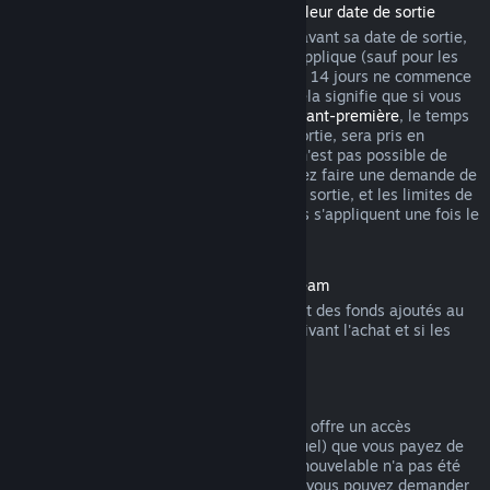
Remboursement des titres achetés avant leur date de sortie
Lorsque vous achetez un titre sur Steam avant sa date de sortie,
la limite habituelle de 2 heures de jeu s'applique (sauf pour les
périodes de test bêta), mais la période de 14 jours ne commence
qu'à partir de la date de sortie du titre. Cela signifie que si vous
achetez un jeu en
accès anticipé
ou en
avant-première
, le temps
de jeu total, y compris avant la date de sortie, sera pris en
compte. Si vous préachetez un titre qu'il n'est pas possible de
lancer avant sa date de sortie, vous pouvez faire une demande de
remboursement n'importe quand avant sa sortie, et les limites de
14 jours ou de 2 heures de jeu habituelles s'appliquent une fois le
titre disponible.
Remboursements sur le portemonnaie Steam
Vous pouvez demander un remboursement des fonds ajoutés au
portemonnaie Steam dans les 14 jours suivant l'achat et si les
fonds n'ont pas été utilisés.
Abonnements renouvelables
Pour certains contenus et services, Steam offre un accès
périodique (par exemple mensuel ou annuel) que vous payez de
manière récurrente. Si un abonnement renouvelable n'a pas été
utilisé au cours d'un cycle de facturation, vous pouvez demander