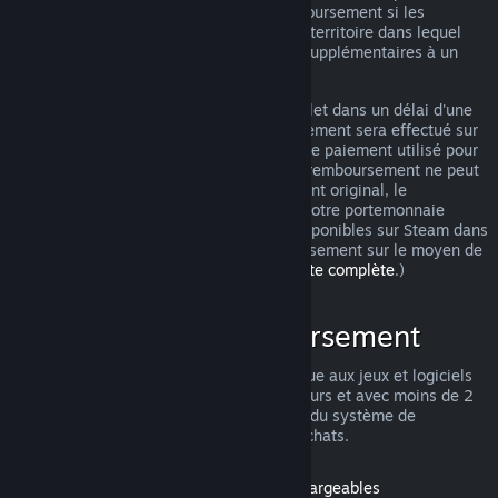
pouvez tout de même demander un remboursement si les
conditions ne sont pas remplies. Selon le territoire dans lequel
vous vivez, vous pouvez avoir des droits supplémentaires à un
remboursement en cas de jeu défectueux.
Vous obtiendrez un remboursement complet dans un délai d'une
semaine après approbation. Le remboursement sera effectué sur
le portemonnaie Steam ou sur le moyen de paiement utilisé pour
l'achat. Si pour une raison quelconque le remboursement ne peut
pas être effectué sur le moyen de paiement original, le
remboursement intégral sera réalisé sur votre portemonnaie
Steam. (Certains moyens de paiement disponibles sur Steam dans
votre pays ne permettent pas de remboursement sur le moyen de
paiement original.
Cliquez ici pour une liste complète
.)
Conditions de remboursement
L'offre de remboursement Steam s'applique aux jeux et logiciels
du magasin Steam achetés dans les 14 jours et avec moins de 2
heures d'utilisation. Voici un récapitulatif du système de
remboursement pour les autres types d'achats.
Remboursement pour les contenus téléchargeables