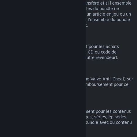
article compris dans le bundle n'ait été transféré et si l'ensemble
du temps de jeu comprenant tous les articles du bundle ne
dépasse pas 2 heures. Si un bundle inclut un article en jeu ou un
DLC non remboursable, Steam vous dira si l'ensemble du bundle
est remboursable au moment du paiement.
Achats effectués hors de Steam
Valve ne peut pas offrir de remboursement pour les achats
effectués hors de Steam (par exemple, clé CD ou code de
portemonnaie Steam acheté auprès d'un autre revendeur).
Bannissements VAC
Si vous avez été banni(e) par VAC (système Valve Anti-Cheat) sur
un jeu, vous perdez alors votre droit de remboursement pour ce
jeu.
Contenu vidéo
Nous ne pouvons pas offrir de remboursement pour les contenus
vidéo sur Steam (ex. : films, courts-métrages, séries, épisodes,
tutoriels), sauf si la vidéo fait partie d'un bundle avec du contenu
(non vidéo) remboursable.