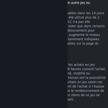
(Contenu du magasin Steam nécessitant un autre jeu ou
programme, aussi appelé DLC)
Les DLC achetés sur Steam sont remboursables dans les 14 jours
suivant l'achat et si le jeu de base n'a pas été utilisé plus de 2
heures après l'achat du DLC, tant que le DLC n'a pas été
consommé, modifié ou transféré. Veuillez noter que dans certains
cas, Steam ne pourra pas proposer de remboursement pour
certains DLC tiers (par exemple, si un DLC augmente le niveau
d'un personnage). Ces exceptions seront clairement indiquées,
avant l'achat, comme étant non remboursables sur la page du
magasin.
Remboursement des achats en jeu
Steam propose des remboursements pour les achats en jeu
effectués dans les jeux Valve durant les 48 heures suivant l'achat,
tant que l'item en jeu n'a pas été consommé, modifié ou
transféré. Les équipes de développement tierces ont la possibilité
d'autoriser les remboursements pour les achats en jeu selon ces
mêmes termes. Steam indiquera au moment de l'achat si l'équipe
de développement du jeu a autorisé ou non le remboursement de
l'item. Dans le cas contraire, les achats des items de ce jeu ne
pourront pas vous être remboursés via Steam.