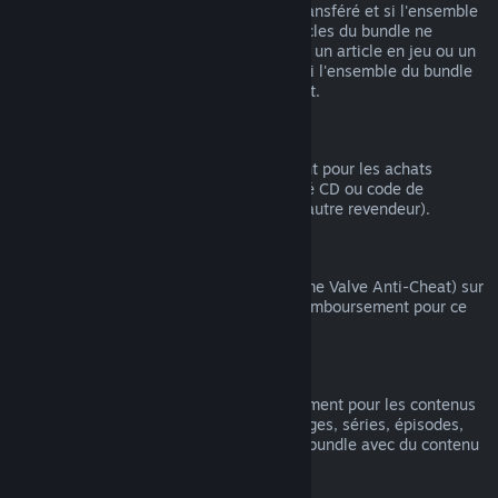
article compris dans le bundle n'ait été transféré et si l'ensemble
du temps de jeu comprenant tous les articles du bundle ne
dépasse pas 2 heures. Si un bundle inclut un article en jeu ou un
DLC non remboursable, Steam vous dira si l'ensemble du bundle
est remboursable au moment du paiement.
Achats effectués hors de Steam
Valve ne peut pas offrir de remboursement pour les achats
effectués hors de Steam (par exemple, clé CD ou code de
portemonnaie Steam acheté auprès d'un autre revendeur).
Bannissements VAC
Si vous avez été banni(e) par VAC (système Valve Anti-Cheat) sur
un jeu, vous perdez alors votre droit de remboursement pour ce
jeu.
Contenu vidéo
Nous ne pouvons pas offrir de remboursement pour les contenus
vidéo sur Steam (ex. : films, courts-métrages, séries, épisodes,
tutoriels), sauf si la vidéo fait partie d'un bundle avec du contenu
(non vidéo) remboursable.