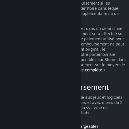
pouvez tout de même demander un remboursement si les
conditions ne sont pas remplies. Selon le territoire dans lequel
vous vivez, vous pouvez avoir des droits supplémentaires à un
remboursement en cas de jeu défectueux.
Vous obtiendrez un remboursement complet dans un délai d'une
semaine après approbation. Le remboursement sera effectué sur
le portemonnaie Steam ou sur le moyen de paiement utilisé pour
l'achat. Si pour une raison quelconque le remboursement ne peut
pas être effectué sur le moyen de paiement original, le
remboursement intégral sera réalisé sur votre portemonnaie
Steam. (Certains moyens de paiement disponibles sur Steam dans
votre pays ne permettent pas de remboursement sur le moyen de
paiement original.
Cliquez ici pour une liste complète
.)
Conditions de remboursement
L'offre de remboursement Steam s'applique aux jeux et logiciels
du magasin Steam achetés dans les 14 jours et avec moins de 2
heures d'utilisation. Voici un récapitulatif du système de
remboursement pour les autres types d'achats.
Remboursement pour les contenus téléchargeables