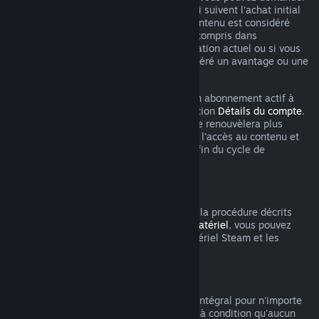
un remboursement dans les 48 heures qui suivent l'achat initial
ou un renouvellement automatique. Le contenu est considéré
comme utilisé si vous avez joué à un jeu compris dans
l'abonnement au cours du cycle de facturation actuel ou si vous
avez utilisé, consommé, modifié ou transféré un avantage ou une
remise inclus dans l'abonnement.
Veuillez noter que vous pouvez annuler un abonnement actif à
tout moment en vous rendant dans la section
Détails du compte
.
Après annulation, votre abonnement ne se renouvèlera plus
automatiquement, mais vous conserverez l'accès au contenu et
les bénéfices de l'abonnement jusqu'à la fin du cycle de
facturation en cours.
Matériel Steam
Dans les limites du délai applicable et de la procédure décrits
dans la
Politique de remboursement du matériel
, vous pouvez
demander un remboursement pour le matériel Steam et les
accessoires achetés via Steam.
Remboursements des bundles
Vous pouvez recevoir un remboursement intégral pour n'importe
quel bundle acheté sur le magasin Steam à condition qu'aucun