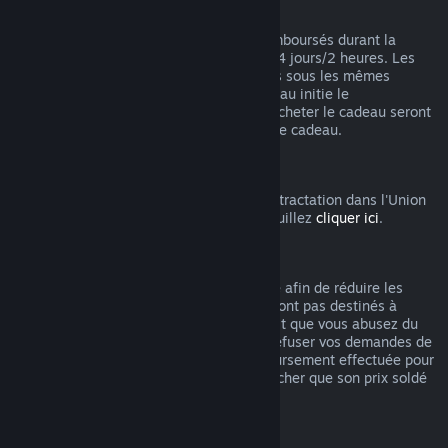
Remboursements des cadeaux
Les cadeaux non activés peuvent être remboursés durant la
période de remboursement standard de 14 jours/2 heures. Les
cadeaux activés pourront être remboursés sous les mêmes
conditions si le ou la destinataire du cadeau initie le
remboursement. Les fonds utilisés pour acheter le cadeau seront
remboursés à celui ou celle qui a acheté le cadeau.
Droit de rétractation UE
Pour accéder aux modalités du droit de rétractation dans l'Union
Européenne pour les clients de Steam, veuillez
cliquer ici
.
Abus
Les remboursements ont été mis en place afin de réduire les
risques liés à un achat sur Steam. Ils ne sont pas destinés à
obtenir des jeux gratuitement. S'il apparait que vous abusez du
système, nous pourrions être amenés à refuser vos demandes de
remboursement. Une demande de remboursement effectuée pour
un jeu acheté juste avant les soldes plus cher que son prix soldé
n'est pas considérée comme un abus.