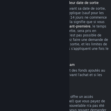
Remboursement des titres achetés avant leur date de sortie
Lorsque vous achetez un titre sur Steam avant sa date de sortie,
la limite habituelle de 2 heures de jeu s'applique (sauf pour les
périodes de test bêta), mais la période de 14 jours ne commence
qu'à partir de la date de sortie du titre. Cela signifie que si vous
achetez un jeu en
accès anticipé
ou en
avant-première
, le temps
de jeu total, y compris avant la date de sortie, sera pris en
compte. Si vous préachetez un titre qu'il n'est pas possible de
lancer avant sa date de sortie, vous pouvez faire une demande de
remboursement n'importe quand avant sa sortie, et les limites de
14 jours ou de 2 heures de jeu habituelles s'appliquent une fois le
titre disponible.
Remboursements sur le portemonnaie Steam
Vous pouvez demander un remboursement des fonds ajoutés au
portemonnaie Steam dans les 14 jours suivant l'achat et si les
fonds n'ont pas été utilisés.
Abonnements renouvelables
Pour certains contenus et services, Steam offre un accès
périodique (par exemple mensuel ou annuel) que vous payez de
manière récurrente. Si un abonnement renouvelable n'a pas été
utilisé au cours d'un cycle de facturation, vous pouvez demander