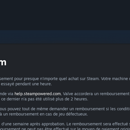
am
ment pour presque n'importe quel achat sur Steam. Votre machine n'a
ir essayé pendant une heure.
ande via
help.steampowered.com
, Valve accordera un remboursement 
i ce dernier n'a pas été utilisé plus de 2 heures.
 vous pouvez tout de même demander un remboursement si les condition
s à un remboursement en cas de jeu défectueux.
 d'une semaine après approbation. Le remboursement sera effectué 
mboursement ne peut pas être effectué sur le moyen de paiement origin