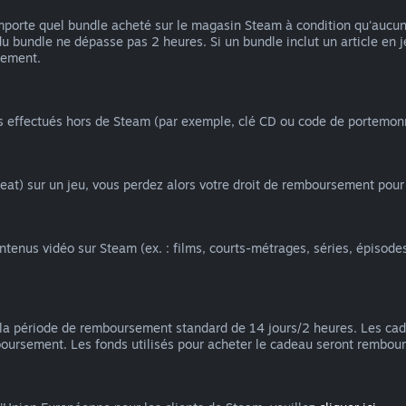
orte quel bundle acheté sur le magasin Steam à condition qu'aucun ar
du bundle ne dépasse pas 2 heures. Si un bundle inclut un article en
iement.
ts effectués hors de Steam (par exemple, clé CD ou code de portemon
at) sur un jeu, vous perdez alors votre droit de remboursement pour 
nus vidéo sur Steam (ex. : films, courts-métrages, séries, épisodes, t
la période de remboursement standard de 14 jours/2 heures. Les ca
mboursement. Les fonds utilisés pour acheter le cadeau seront rembour