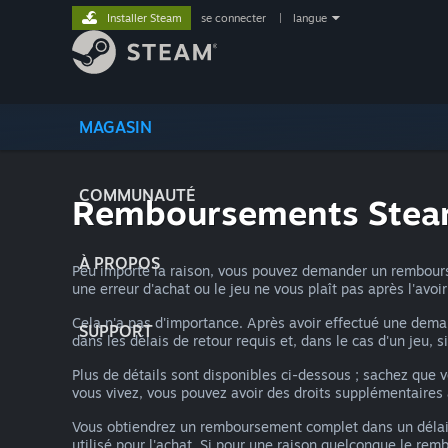
Installer Steam
se connecter
|
langue
MAGASIN
COMMUNAUTÉ
Remboursements Ste
À PROPOS
Peu importe la raison, vous pouvez demander un rembourse
une erreur d'achat ou le jeu ne vous plaît pas après l'avo
Cela n'a pas d'importance. Après avoir effectué une dem
SUPPORT
dans les délais de retour requis et, dans le cas d'un jeu, s
Plus de détails sont disponibles ci-dessous ; sachez que
vous vivez, vous pouvez avoir des droits supplémentaire
Vous obtiendrez un remboursement complet dans un délai
utilisé pour l'achat. Si pour une raison quelconque le re