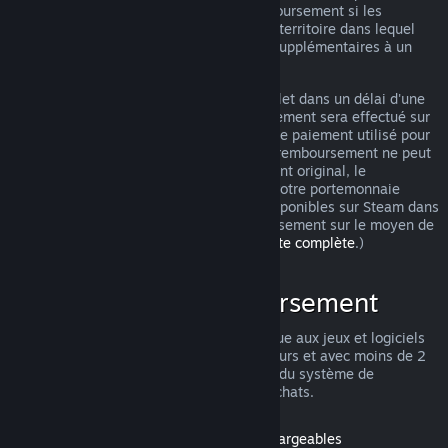
pouvez tout de même demander un remboursement si les
conditions ne sont pas remplies. Selon le territoire dans lequel
vous vivez, vous pouvez avoir des droits supplémentaires à un
remboursement en cas de jeu défectueux.
Vous obtiendrez un remboursement complet dans un délai d'une
semaine après approbation. Le remboursement sera effectué sur
le portemonnaie Steam ou sur le moyen de paiement utilisé pour
l'achat. Si pour une raison quelconque le remboursement ne peut
pas être effectué sur le moyen de paiement original, le
remboursement intégral sera réalisé sur votre portemonnaie
Steam. (Certains moyens de paiement disponibles sur Steam dans
votre pays ne permettent pas de remboursement sur le moyen de
paiement original.
Cliquez ici pour une liste complète
.)
Conditions de remboursement
L'offre de remboursement Steam s'applique aux jeux et logiciels
du magasin Steam achetés dans les 14 jours et avec moins de 2
heures d'utilisation. Voici un récapitulatif du système de
remboursement pour les autres types d'achats.
Remboursement pour les contenus téléchargeables