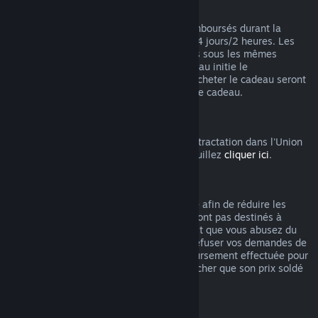
Remboursements des cadeaux
Les cadeaux non activés peuvent être remboursés durant la
période de remboursement standard de 14 jours/2 heures. Les
cadeaux activés pourront être remboursés sous les mêmes
conditions si le ou la destinataire du cadeau initie le
remboursement. Les fonds utilisés pour acheter le cadeau seront
remboursés à celui ou celle qui a acheté le cadeau.
Droit de rétractation UE
Pour accéder aux modalités du droit de rétractation dans l'Union
Européenne pour les clients de Steam, veuillez
cliquer ici
.
Abus
Les remboursements ont été mis en place afin de réduire les
risques liés à un achat sur Steam. Ils ne sont pas destinés à
obtenir des jeux gratuitement. S'il apparait que vous abusez du
système, nous pourrions être amenés à refuser vos demandes de
remboursement. Une demande de remboursement effectuée pour
un jeu acheté juste avant les soldes plus cher que son prix soldé
n'est pas considérée comme un abus.