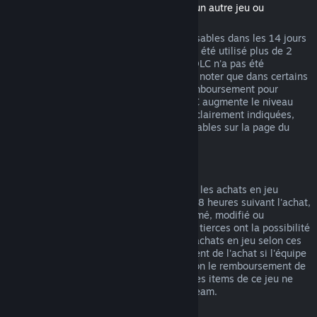
(Contenu du magasin Steam nécessitant un autre jeu ou
programme, aussi appelé DLC)
Les DLC achetés sur Steam sont remboursables dans les 14 jours
suivant l'achat et si le jeu de base n'a pas été utilisé plus de 2
heures après l'achat du DLC, tant que le DLC n'a pas été
consommé, modifié ou transféré. Veuillez noter que dans certains
cas, Steam ne pourra pas proposer de remboursement pour
certains DLC tiers (par exemple, si un DLC augmente le niveau
d'un personnage). Ces exceptions seront clairement indiquées,
avant l'achat, comme étant non remboursables sur la page du
magasin.
Remboursement des achats en jeu
Steam propose des remboursements pour les achats en jeu
effectués dans les jeux Valve durant les 48 heures suivant l'achat,
tant que l'item en jeu n'a pas été consommé, modifié ou
transféré. Les équipes de développement tierces ont la possibilité
d'autoriser les remboursements pour les achats en jeu selon ces
mêmes termes. Steam indiquera au moment de l'achat si l'équipe
de développement du jeu a autorisé ou non le remboursement de
l'item. Dans le cas contraire, les achats des items de ce jeu ne
pourront pas vous être remboursés via Steam.