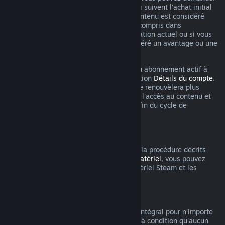
un remboursement dans les 48 heures qui suivent l'achat initial
ou un renouvellement automatique. Le contenu est considéré
comme utilisé si vous avez joué à un jeu compris dans
l'abonnement au cours du cycle de facturation actuel ou si vous
avez utilisé, consommé, modifié ou transféré un avantage ou une
remise inclus dans l'abonnement.
Veuillez noter que vous pouvez annuler un abonnement actif à
tout moment en vous rendant dans la section
Détails du compte
.
Après annulation, votre abonnement ne se renouvèlera plus
automatiquement, mais vous conserverez l'accès au contenu et
les bénéfices de l'abonnement jusqu'à la fin du cycle de
facturation en cours.
Matériel Steam
Dans les limites du délai applicable et de la procédure décrits
dans la
Politique de remboursement du matériel
, vous pouvez
demander un remboursement pour le matériel Steam et les
accessoires achetés via Steam.
Remboursements des bundles
Vous pouvez recevoir un remboursement intégral pour n'importe
quel bundle acheté sur le magasin Steam à condition qu'aucun