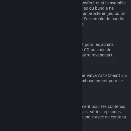
article compris dans le bundle n'ait été transféré et si l'ensemble
du temps de jeu comprenant tous les articles du bundle ne
dépasse pas 2 heures. Si un bundle inclut un article en jeu ou un
DLC non remboursable, Steam vous dira si l'ensemble du bundle
est remboursable au moment du paiement.
Achats effectués hors de Steam
Valve ne peut pas offrir de remboursement pour les achats
effectués hors de Steam (par exemple, clé CD ou code de
portemonnaie Steam acheté auprès d'un autre revendeur).
Bannissements VAC
Si vous avez été banni(e) par VAC (système Valve Anti-Cheat) sur
un jeu, vous perdez alors votre droit de remboursement pour ce
jeu.
Contenu vidéo
Nous ne pouvons pas offrir de remboursement pour les contenus
vidéo sur Steam (ex. : films, courts-métrages, séries, épisodes,
tutoriels), sauf si la vidéo fait partie d'un bundle avec du contenu
(non vidéo) remboursable.