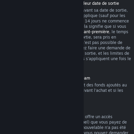
Remboursement des titres achetés avant leur date de sortie
Lorsque vous achetez un titre sur Steam avant sa date de sortie,
la limite habituelle de 2 heures de jeu s'applique (sauf pour les
périodes de test bêta), mais la période de 14 jours ne commence
qu'à partir de la date de sortie du titre. Cela signifie que si vous
achetez un jeu en
accès anticipé
ou en
avant-première
, le temps
de jeu total, y compris avant la date de sortie, sera pris en
compte. Si vous préachetez un titre qu'il n'est pas possible de
lancer avant sa date de sortie, vous pouvez faire une demande de
remboursement n'importe quand avant sa sortie, et les limites de
14 jours ou de 2 heures de jeu habituelles s'appliquent une fois le
titre disponible.
Remboursements sur le portemonnaie Steam
Vous pouvez demander un remboursement des fonds ajoutés au
portemonnaie Steam dans les 14 jours suivant l'achat et si les
fonds n'ont pas été utilisés.
Abonnements renouvelables
Pour certains contenus et services, Steam offre un accès
périodique (par exemple mensuel ou annuel) que vous payez de
manière récurrente. Si un abonnement renouvelable n'a pas été
utilisé au cours d'un cycle de facturation, vous pouvez demander