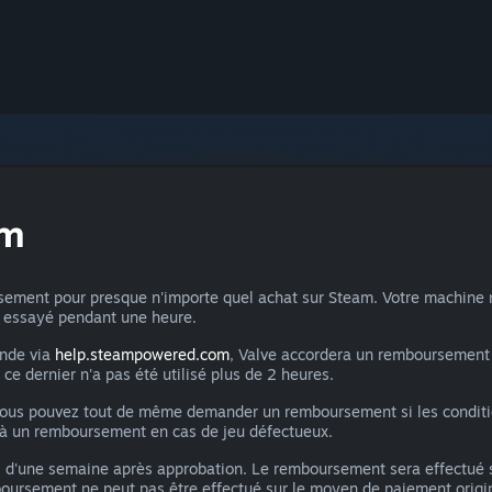
am
ment pour presque n'importe quel achat sur Steam. Votre machine n'a
ir essayé pendant une heure.
ande via
help.steampowered.com
, Valve accordera un remboursement 
i ce dernier n'a pas été utilisé plus de 2 heures.
 vous pouvez tout de même demander un remboursement si les condition
s à un remboursement en cas de jeu défectueux.
 d'une semaine après approbation. Le remboursement sera effectué 
mboursement ne peut pas être effectué sur le moyen de paiement origin