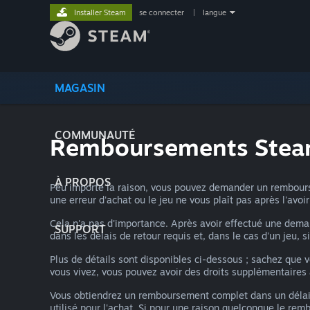
Installer Steam
se connecter
|
langue
MAGASIN
COMMUNAUTÉ
Remboursements Ste
À PROPOS
Peu importe la raison, vous pouvez demander un rembourse
une erreur d'achat ou le jeu ne vous plaît pas après l'avo
Cela n'a pas d'importance. Après avoir effectué une dem
SUPPORT
dans les délais de retour requis et, dans le cas d'un jeu, s
Plus de détails sont disponibles ci-dessous ; sachez que
vous vivez, vous pouvez avoir des droits supplémentaire
Vous obtiendrez un remboursement complet dans un délai
utilisé pour l'achat. Si pour une raison quelconque le re