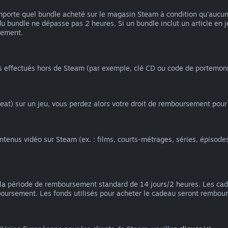
orte quel bundle acheté sur le magasin Steam à condition qu'aucun ar
du bundle ne dépasse pas 2 heures. Si un bundle inclut un article en
iement.
ts effectués hors de Steam (par exemple, clé CD ou code de portemon
at) sur un jeu, vous perdez alors votre droit de remboursement pour 
nus vidéo sur Steam (ex. : films, courts-métrages, séries, épisodes, t
la période de remboursement standard de 14 jours/2 heures. Les ca
mboursement. Les fonds utilisés pour acheter le cadeau seront rembour