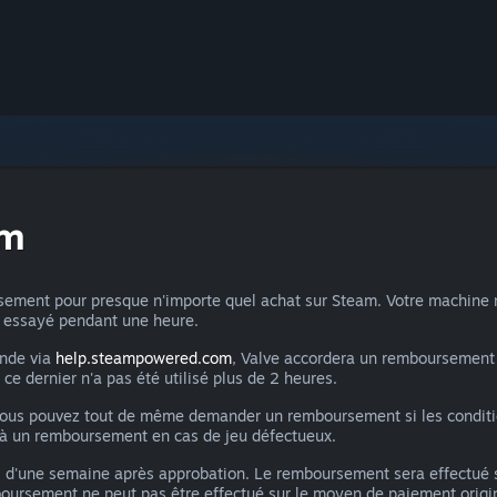
am
ment pour presque n'importe quel achat sur Steam. Votre machine n'a
ir essayé pendant une heure.
ande via
help.steampowered.com
, Valve accordera un remboursement 
i ce dernier n'a pas été utilisé plus de 2 heures.
 vous pouvez tout de même demander un remboursement si les condition
s à un remboursement en cas de jeu défectueux.
 d'une semaine après approbation. Le remboursement sera effectué 
mboursement ne peut pas être effectué sur le moyen de paiement origin