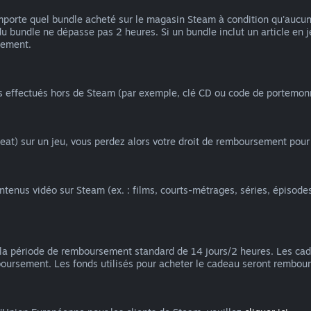
orte quel bundle acheté sur le magasin Steam à condition qu'aucun ar
du bundle ne dépasse pas 2 heures. Si un bundle inclut un article en
iement.
ts effectués hors de Steam (par exemple, clé CD ou code de portemon
at) sur un jeu, vous perdez alors votre droit de remboursement pour 
nus vidéo sur Steam (ex. : films, courts-métrages, séries, épisodes, t
la période de remboursement standard de 14 jours/2 heures. Les ca
mboursement. Les fonds utilisés pour acheter le cadeau seront rembour