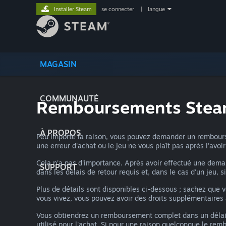
Installer Steam
se connecter
|
langue
MAGASIN
COMMUNAUTÉ
Remboursements Ste
À PROPOS
Peu importe la raison, vous pouvez demander un rembourse
une erreur d'achat ou le jeu ne vous plaît pas après l'avo
Cela n'a pas d'importance. Après avoir effectué une dem
SUPPORT
dans les délais de retour requis et, dans le cas d'un jeu, s
Plus de détails sont disponibles ci-dessous ; sachez que
vous vivez, vous pouvez avoir des droits supplémentaire
Vous obtiendrez un remboursement complet dans un délai
utilisé pour l'achat. Si pour une raison quelconque le re