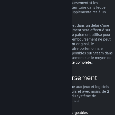
pouvez tout de même demander un remboursement si les
conditions ne sont pas remplies. Selon le territoire dans lequel
vous vivez, vous pouvez avoir des droits supplémentaires à un
remboursement en cas de jeu défectueux.
Vous obtiendrez un remboursement complet dans un délai d'une
semaine après approbation. Le remboursement sera effectué sur
le portemonnaie Steam ou sur le moyen de paiement utilisé pour
l'achat. Si pour une raison quelconque le remboursement ne peut
pas être effectué sur le moyen de paiement original, le
remboursement intégral sera réalisé sur votre portemonnaie
Steam. (Certains moyens de paiement disponibles sur Steam dans
votre pays ne permettent pas de remboursement sur le moyen de
paiement original.
Cliquez ici pour une liste complète
.)
Conditions de remboursement
L'offre de remboursement Steam s'applique aux jeux et logiciels
du magasin Steam achetés dans les 14 jours et avec moins de 2
heures d'utilisation. Voici un récapitulatif du système de
remboursement pour les autres types d'achats.
Remboursement pour les contenus téléchargeables