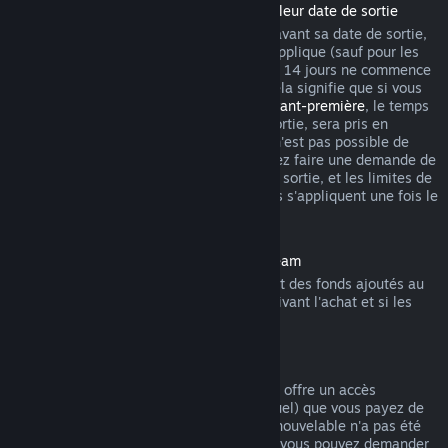
Remboursement des titres achetés avant leur date de sortie
Lorsque vous achetez un titre sur Steam avant sa date de sortie,
la limite habituelle de 2 heures de jeu s'applique (sauf pour les
périodes de test bêta), mais la période de 14 jours ne commence
qu'à partir de la date de sortie du titre. Cela signifie que si vous
achetez un jeu en
accès anticipé
ou en
avant-première
, le temps
de jeu total, y compris avant la date de sortie, sera pris en
compte. Si vous préachetez un titre qu'il n'est pas possible de
lancer avant sa date de sortie, vous pouvez faire une demande de
remboursement n'importe quand avant sa sortie, et les limites de
14 jours ou de 2 heures de jeu habituelles s'appliquent une fois le
titre disponible.
Remboursements sur le portemonnaie Steam
Vous pouvez demander un remboursement des fonds ajoutés au
portemonnaie Steam dans les 14 jours suivant l'achat et si les
fonds n'ont pas été utilisés.
Abonnements renouvelables
Pour certains contenus et services, Steam offre un accès
périodique (par exemple mensuel ou annuel) que vous payez de
manière récurrente. Si un abonnement renouvelable n'a pas été
utilisé au cours d'un cycle de facturation, vous pouvez demander