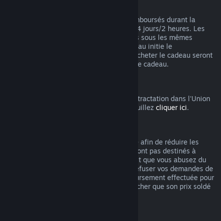
Remboursements des cadeaux
Les cadeaux non activés peuvent être remboursés durant la
période de remboursement standard de 14 jours/2 heures. Les
cadeaux activés pourront être remboursés sous les mêmes
conditions si le ou la destinataire du cadeau initie le
remboursement. Les fonds utilisés pour acheter le cadeau seront
remboursés à celui ou celle qui a acheté le cadeau.
Droit de rétractation UE
Pour accéder aux modalités du droit de rétractation dans l'Union
Européenne pour les clients de Steam, veuillez
cliquer ici
.
Abus
Les remboursements ont été mis en place afin de réduire les
risques liés à un achat sur Steam. Ils ne sont pas destinés à
obtenir des jeux gratuitement. S'il apparait que vous abusez du
système, nous pourrions être amenés à refuser vos demandes de
remboursement. Une demande de remboursement effectuée pour
un jeu acheté juste avant les soldes plus cher que son prix soldé
n'est pas considérée comme un abus.