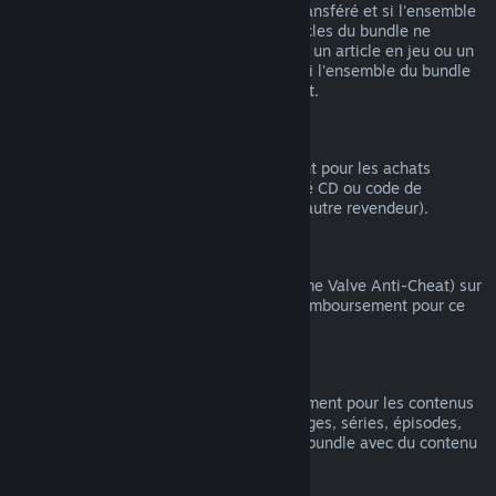
article compris dans le bundle n'ait été transféré et si l'ensemble
du temps de jeu comprenant tous les articles du bundle ne
dépasse pas 2 heures. Si un bundle inclut un article en jeu ou un
DLC non remboursable, Steam vous dira si l'ensemble du bundle
est remboursable au moment du paiement.
Achats effectués hors de Steam
Valve ne peut pas offrir de remboursement pour les achats
effectués hors de Steam (par exemple, clé CD ou code de
portemonnaie Steam acheté auprès d'un autre revendeur).
Bannissements VAC
Si vous avez été banni(e) par VAC (système Valve Anti-Cheat) sur
un jeu, vous perdez alors votre droit de remboursement pour ce
jeu.
Contenu vidéo
Nous ne pouvons pas offrir de remboursement pour les contenus
vidéo sur Steam (ex. : films, courts-métrages, séries, épisodes,
tutoriels), sauf si la vidéo fait partie d'un bundle avec du contenu
(non vidéo) remboursable.