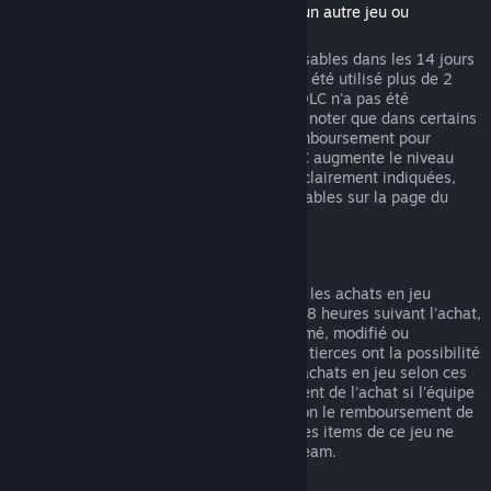
(Contenu du magasin Steam nécessitant un autre jeu ou
programme, aussi appelé DLC)
Les DLC achetés sur Steam sont remboursables dans les 14 jours
suivant l'achat et si le jeu de base n'a pas été utilisé plus de 2
heures après l'achat du DLC, tant que le DLC n'a pas été
consommé, modifié ou transféré. Veuillez noter que dans certains
cas, Steam ne pourra pas proposer de remboursement pour
certains DLC tiers (par exemple, si un DLC augmente le niveau
d'un personnage). Ces exceptions seront clairement indiquées,
avant l'achat, comme étant non remboursables sur la page du
magasin.
Remboursement des achats en jeu
Steam propose des remboursements pour les achats en jeu
effectués dans les jeux Valve durant les 48 heures suivant l'achat,
tant que l'item en jeu n'a pas été consommé, modifié ou
transféré. Les équipes de développement tierces ont la possibilité
d'autoriser les remboursements pour les achats en jeu selon ces
mêmes termes. Steam indiquera au moment de l'achat si l'équipe
de développement du jeu a autorisé ou non le remboursement de
l'item. Dans le cas contraire, les achats des items de ce jeu ne
pourront pas vous être remboursés via Steam.