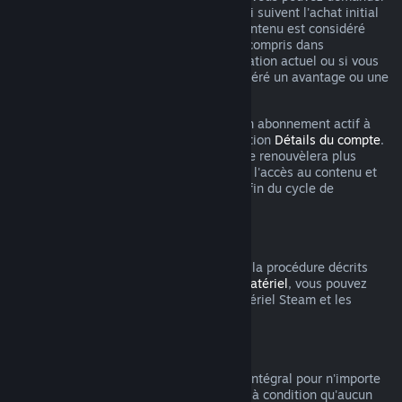
un remboursement dans les 48 heures qui suivent l'achat initial
ou un renouvellement automatique. Le contenu est considéré
comme utilisé si vous avez joué à un jeu compris dans
l'abonnement au cours du cycle de facturation actuel ou si vous
avez utilisé, consommé, modifié ou transféré un avantage ou une
remise inclus dans l'abonnement.
Veuillez noter que vous pouvez annuler un abonnement actif à
tout moment en vous rendant dans la section
Détails du compte
.
Après annulation, votre abonnement ne se renouvèlera plus
automatiquement, mais vous conserverez l'accès au contenu et
les bénéfices de l'abonnement jusqu'à la fin du cycle de
facturation en cours.
Matériel Steam
Dans les limites du délai applicable et de la procédure décrits
dans la
Politique de remboursement du matériel
, vous pouvez
demander un remboursement pour le matériel Steam et les
accessoires achetés via Steam.
Remboursements des bundles
Vous pouvez recevoir un remboursement intégral pour n'importe
quel bundle acheté sur le magasin Steam à condition qu'aucun