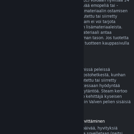
päivän sisällä ostoksesta, jos siihen liittyvää emopeliä tai -
sovellusta on pelattu alle kaksi tuntia lisämateriaalin ostamisen
jälkeen, eikä lisäosaa ei ole käytetty, muutettu tai siirretty
toiselle tilille. Huomaa kuitenkin, että Steam ei voi tarjota
hyvitystä joistakin kolmansien osapuolten lisämateriaaleista.
Näin voi olla esimerkiksi silloin, jos lisämateriaali antaa
pelattavalle hahmolle pysyvästi korkeamman tason. Jos tuotetta
ei voida hyvittää, tästä kerrotaan selvästi tuotteen kauppasivulla
ennen ostoksen tekemistä.
Pelinsisäisten ostosten hyvitykset
Steam tarjoaa hyvityksen Valven kehittämissä peleissä
tapahtuvista ostoksista 48 tunnin sisällä ostohetkestä, kunhan
pelinsisäistä esinettä ei ole käytetty, muutettu tai siirretty
toiselle tilille. Muut kehittäjät voivat halutessaan hyödyntää
samaa pelinsisäisten esineiden hyvityskäytäntöä. Steam kertoo
pelinsisäistä esinettä ostettaessa, salliiko kehittäjä kyseisen
esineen hyvittämisen. Muutoin muiden kuin Valven pelien sisäisiä
ostoksia ei hyvitetä Steamissä.
Ennen julkaisupäivää ostettujen pelien hyvittäminen
Kun ostat pelin Steamistä ennen julkaisupäivää, hyvityksiä
koskevaa kahden tunnin peliaikarajoitusta sovelletaan (paitsi