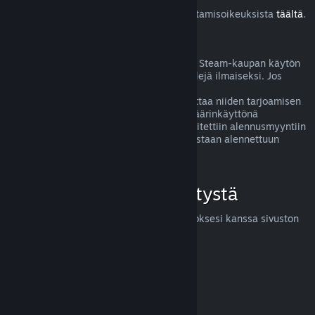
Lue lisää Steam-asiakkaiden EU:n peruuttamisoikeuksista
täältä
.
Väärinkäyttö
Hyvitysten ideana on poistaa mahdolliset Steam-kaupan käytön
riskit. Hyvitykset eivät ole tapa pelata pelejä ilmaiseksi. Jos
näyttää siltä, että asiakas väärinkäyttää
hyvitysjärjestelmäämme, saatamme lopettaa niiden tarjoamisen
kyseiselle henkilölle. Huom! Emme koe väärinkäyttönä
hyvityksen pyytämistä tuotteesta, joka laitettiin alennusmyyntiin
juuri ostettuasi sen ja ostat sen heti uudestaan alennettuun
hintaan.
Miten voit pyytää hyvitystä
Voit pyytää hyvitystä tai apua Steam-ostoksesi kanssa sivuston
help.steampowered.com
kautta.
Päivitetty viimeksi 23. huhtikuuta 2024
© Valve Corporation. Kaikki oikeudet pidätetään. Kaikki