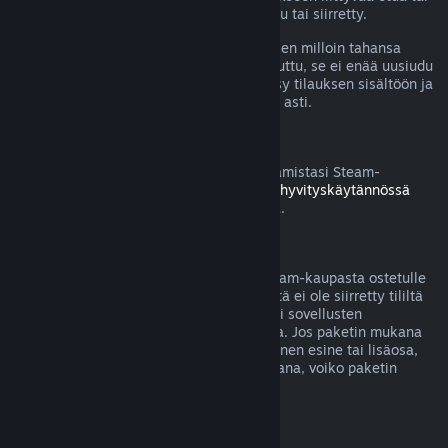
alennusta on käytetty, kulutettu, muokattu tai siirretty.
Huomaa, että voit perua aktiivisen tilauksen milloin tahansa
menemällä
tilitietoihisi
. Kun tilaus on peruttu, se ei enää uusiudu
automaattisesti, mutta sinulla säilyy pääsy tilauksen sisältöön ja
etuihin nykyisen laskutuskauden loppuun asti.
Steam-laitteisto
Voit pyytää hyvitystä Steamin kautta ostamistasi Steam-
laitteistosta ja lisävarusteista
Laitteiston hyvityskäytännössä
mainitun aikarajan ja prosessin puitteissa.
Pakettiostosten hyvitykset
Saat täyden hyvityksen mille tahansa Steam-kaupasta ostetulle
paketille, kunhan mitään paketin sisällöstä ei ole siirretty tililtä
toiselle tai jos paketissa olevien pelien tai sovellusten
yhteenlaskettu käyttöaika on alle 2 tuntia. Jos paketin mukana
tulee hyvitykseen kelpaamaton pelinsisäinen esine tai lisäosa,
Steam kertoo sinulle ostotapahtuman aikana, voiko paketin
hyvittää.
Steamin ulkopuolella tehdyt ostokset