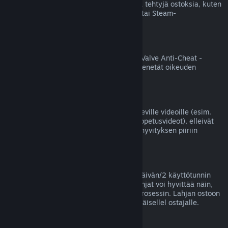
Valve ei voi hyvittää Steamin ulkopuolella tehtyjä ostoksia, kuten
jälleenmyyjältä ostettuja tuotetunnuksia tai Steam-
lompakkokortteja.
VAC-kiellot
Jos tililläsi on jollekin pelille VAC-kielto (Valve Anti-Cheat -
huijauksenestojärjestelmän asettama), menetät oikeuden
hyvittää kyseisen pelin ostoksen.
Videot
Emme voi tarjota hyvityksiä Steamissä oleville videoille (esim.
elokuvat, lyhytelokuvat, sarjat, jaksot ja opetusvideot), elleivät
ne sisälly samaan pakettiin jonkin muun hyvityksen piiriin
kuuluvan sisällön kanssa.
Lahjahyvitykset
Lunastamattomat lahjat voi hyvittää 14 päivän/2 käyttötunnin
yleisellä periaatteellamme. Lunastetut lahjat voi hyvittää näin,
jos lahjan vastaanottaja aloittaa hyvitysprosessin. Lahjan ostoon
käytetyt varat palautetaan lahjan alkuperäisellel ostajalle.
EU:n peruuttamisoikeus