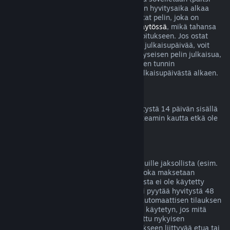
betatestien tapauksessa), mutta 14 päivän hyvitysaika alkaa
vasta julkaisupäivänä. Jos esimerkiksi ostat pelin, joka on
saatavilla
Early Accessissä
tai
Ennakkokäytössä
, mikä tahansa
peliaika lasketaan kahden tunnin aikarajoitukseen. Jos ostat
ennakkoon pelin, jota ei voi pelata ennen julkaisupäivää, voit
pyytää hyvitystä milloin tahansa ennen kyseisen pelin julkaisua,
ja tavallinen 14 päivän hyvitysjakso kahden tunnin
peliaikarajoituksella on voimassa pelin julkaisupäivästä alkaen.
Steam-lompakon hyvitykset
Voit pyytää Steam-lompakkovarojen hyvitystä 14 päivän sisällä
niiden lisäämisestä, jos varat on lisätty Steamin kautta etkä ole
vielä käyttänyt lisäämiäsi varoja.
Jatkuvat tilaukset
Steam tarjoaa joillekin sisällöille ja palveluille jaksollista (esim.
kuukausittaista tai vuosittaista) pääsyä, joka maksetaan
toistuvilla suorituksilla. Jos jatkuvaa tilausta ei ole käytetty
nykyisen laskutuskauden aikana, siitä voi pyytää hyvitystä 48
tunnin sisällä alkuperäisestä ostosta tai automaattisen tilauksen
uusinnan alkamisesta. Sisältöä katsotaan käytetyn, jos mitä
tahansa tilaukseen liittyvää peliä on pelattu nykyisen
laskutuskauden aikana tai jos jotain tilaukseen liittyvää etua tai