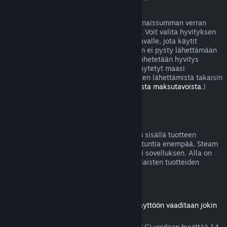
joissa peli on viallinen.
Sinulle lähetetään hyvitys ostoksesi kokonaissumman verran
viikon sisällä hyvityksen hyväksymisestä. Voit valita hyvityksen
joko Steam-lompakkoosi tai sille maksutavalle, jota käytit
ostoksen tekoon. Jos jostain syystä Steam ei pysty lähettämään
hyvitystä alkuperäiselle maksutavallesi lähetetään hyvitys
Steam-lompakkoosi. (Jotkut Steamissä käytetyt maasi
maksutavat eivät välttämättä tue hyvitysten lähettämistä takaisin
alkuperäiselle maksutavalle.
Lue täältä lista maksutavoista
.)
Hyvityskelpoisuus
Jos lähetät hyvityspyynnön kahden viikon sisällä tuotteen
ostamisesta eikä peliä olla pelattu kahta tuntia enempää, Steam
hyvittää Steam-kaupasta ostetun pelin tai sovelluksen. Alla on
tietoja siitä, miten hyvitykset toimivat erilaisten tuotteiden
kohdalla.
Ladattavien lisäosien hyvitykset
(Steam-kaupasta ostettu sisältö, jonka käyttöön vaaditaan jokin
peli tai sovellus, "DLC")
Steam-kaupasta ostettu lisämateriaali (DLC) voidaan hyvittää 14