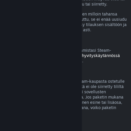
alennusta on käytetty, kulutettu, muokattu tai siirretty.
Huomaa, että voit perua aktiivisen tilauksen milloin tahansa
menemällä
tilitietoihisi
. Kun tilaus on peruttu, se ei enää uusiudu
automaattisesti, mutta sinulla säilyy pääsy tilauksen sisältöön ja
etuihin nykyisen laskutuskauden loppuun asti.
Steam-laitteisto
Voit pyytää hyvitystä Steamin kautta ostamistasi Steam-
laitteistosta ja lisävarusteista
Laitteiston hyvityskäytännössä
mainitun aikarajan ja prosessin puitteissa.
Pakettiostosten hyvitykset
Saat täyden hyvityksen mille tahansa Steam-kaupasta ostetulle
paketille, kunhan mitään paketin sisällöstä ei ole siirretty tililtä
toiselle tai jos paketissa olevien pelien tai sovellusten
yhteenlaskettu käyttöaika on alle 2 tuntia. Jos paketin mukana
tulee hyvitykseen kelpaamaton pelinsisäinen esine tai lisäosa,
Steam kertoo sinulle ostotapahtuman aikana, voiko paketin
hyvittää.
Steamin ulkopuolella tehdyt ostokset