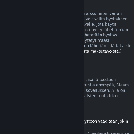
joissa peli on viallinen.
Sinulle lähetetään hyvitys ostoksesi kokonaissumman verran
viikon sisällä hyvityksen hyväksymisestä. Voit valita hyvityksen
joko Steam-lompakkoosi tai sille maksutavalle, jota käytit
ostoksen tekoon. Jos jostain syystä Steam ei pysty lähettämään
hyvitystä alkuperäiselle maksutavallesi lähetetään hyvitys
Steam-lompakkoosi. (Jotkut Steamissä käytetyt maasi
maksutavat eivät välttämättä tue hyvitysten lähettämistä takaisin
alkuperäiselle maksutavalle.
Lue täältä lista maksutavoista
.)
Hyvityskelpoisuus
Jos lähetät hyvityspyynnön kahden viikon sisällä tuotteen
ostamisesta eikä peliä olla pelattu kahta tuntia enempää, Steam
hyvittää Steam-kaupasta ostetun pelin tai sovelluksen. Alla on
tietoja siitä, miten hyvitykset toimivat erilaisten tuotteiden
kohdalla.
Ladattavien lisäosien hyvitykset
(Steam-kaupasta ostettu sisältö, jonka käyttöön vaaditaan jokin
peli tai sovellus, "DLC")
Steam-kaupasta ostettu lisämateriaali (DLC) voidaan hyvittää 14