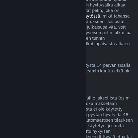
betatestien tapauksessa), mutta 14 päivän hyvitysaika alkaa
vasta julkaisupäivänä. Jos esimerkiksi ostat pelin, joka on
saatavilla
Early Accessissä
tai
Ennakkokäytössä
, mikä tahansa
peliaika lasketaan kahden tunnin aikarajoitukseen. Jos ostat
ennakkoon pelin, jota ei voi pelata ennen julkaisupäivää, voit
pyytää hyvitystä milloin tahansa ennen kyseisen pelin julkaisua,
ja tavallinen 14 päivän hyvitysjakso kahden tunnin
peliaikarajoituksella on voimassa pelin julkaisupäivästä alkaen.
Steam-lompakon hyvitykset
Voit pyytää Steam-lompakkovarojen hyvitystä 14 päivän sisällä
niiden lisäämisestä, jos varat on lisätty Steamin kautta etkä ole
vielä käyttänyt lisäämiäsi varoja.
Jatkuvat tilaukset
Steam tarjoaa joillekin sisällöille ja palveluille jaksollista (esim.
kuukausittaista tai vuosittaista) pääsyä, joka maksetaan
toistuvilla suorituksilla. Jos jatkuvaa tilausta ei ole käytetty
nykyisen laskutuskauden aikana, siitä voi pyytää hyvitystä 48
tunnin sisällä alkuperäisestä ostosta tai automaattisen tilauksen
uusinnan alkamisesta. Sisältöä katsotaan käytetyn, jos mitä
tahansa tilaukseen liittyvää peliä on pelattu nykyisen
laskutuskauden aikana tai jos jotain tilaukseen liittyvää etua tai