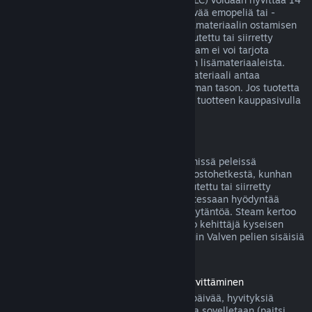
päivän sisällä ostoksesta, jos siihen liittyvää emopeliä tai -
sovellusta on pelattu alle kaksi tuntia lisämateriaalin ostamisen
jälkeen, eikä lisäosaa ei ole käytetty, muutettu tai siirretty
toiselle tilille. Huomaa kuitenkin, että Steam ei voi tarjota
hyvitystä joistakin kolmansien osapuolten lisämateriaaleista.
Näin voi olla esimerkiksi silloin, jos lisämateriaali antaa
pelattavalle hahmolle pysyvästi korkeamman tason. Jos tuotetta
ei voida hyvittää, tästä kerrotaan selvästi tuotteen kauppasivulla
ennen ostoksen tekemistä.
Pelinsisäisten ostosten hyvitykset
Steam tarjoaa hyvityksen Valven kehittämissä peleissä
tapahtuvista ostoksista 48 tunnin sisällä ostohetkestä, kunhan
pelinsisäistä esinettä ei ole käytetty, muutettu tai siirretty
toiselle tilille. Muut kehittäjät voivat halutessaan hyödyntää
samaa pelinsisäisten esineiden hyvityskäytäntöä. Steam kertoo
pelinsisäistä esinettä ostettaessa, salliiko kehittäjä kyseisen
esineen hyvittämisen. Muutoin muiden kuin Valven pelien sisäisiä
ostoksia ei hyvitetä Steamissä.
Ennen julkaisupäivää ostettujen pelien hyvittäminen
Kun ostat pelin Steamistä ennen julkaisupäivää, hyvityksiä
koskevaa kahden tunnin peliaikarajoitusta sovelletaan (paitsi