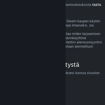
Lue lisää Steam-asiakkaiden EU:n peruuttamisoikeuksista
täältä
.
Väärinkäyttö
Hyvitysten ideana on poistaa mahdolliset Steam-kaupan käytön
riskit. Hyvitykset eivät ole tapa pelata pelejä ilmaiseksi. Jos
näyttää siltä, että asiakas väärinkäyttää
hyvitysjärjestelmäämme, saatamme lopettaa niiden tarjoamisen
kyseiselle henkilölle. Huom! Emme koe väärinkäyttönä
hyvityksen pyytämistä tuotteesta, joka laitettiin alennusmyyntiin
juuri ostettuasi sen ja ostat sen heti uudestaan alennettuun
hintaan.
Miten voit pyytää hyvitystä
Voit pyytää hyvitystä tai apua Steam-ostoksesi kanssa sivuston
help.steampowered.com
kautta.
Päivitetty viimeksi 23. huhtikuuta 2024
© Valve Corporation. Kaikki oikeudet pidätetään. Kaikki