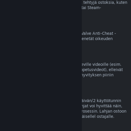
Valve ei voi hyvittää Steamin ulkopuolella tehtyjä ostoksia, kuten
jälleenmyyjältä ostettuja tuotetunnuksia tai Steam-
lompakkokortteja.
VAC-kiellot
Jos tililläsi on jollekin pelille VAC-kielto (Valve Anti-Cheat -
huijauksenestojärjestelmän asettama), menetät oikeuden
hyvittää kyseisen pelin ostoksen.
Videot
Emme voi tarjota hyvityksiä Steamissä oleville videoille (esim.
elokuvat, lyhytelokuvat, sarjat, jaksot ja opetusvideot), elleivät
ne sisälly samaan pakettiin jonkin muun hyvityksen piiriin
kuuluvan sisällön kanssa.
Lahjahyvitykset
Lunastamattomat lahjat voi hyvittää 14 päivän/2 käyttötunnin
yleisellä periaatteellamme. Lunastetut lahjat voi hyvittää näin,
jos lahjan vastaanottaja aloittaa hyvitysprosessin. Lahjan ostoon
käytetyt varat palautetaan lahjan alkuperäisellel ostajalle.
EU:n peruuttamisoikeus