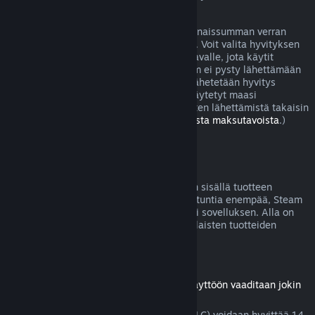
joissa peli on viallinen.
Sinulle lähetetään hyvitys ostoksesi kokonaissumman verran
viikon sisällä hyvityksen hyväksymisestä. Voit valita hyvityksen
joko Steam-lompakkoosi tai sille maksutavalle, jota käytit
ostoksen tekoon. Jos jostain syystä Steam ei pysty lähettämään
hyvitystä alkuperäiselle maksutavallesi lähetetään hyvitys
Steam-lompakkoosi. (Jotkut Steamissä käytetyt maasi
maksutavat eivät välttämättä tue hyvitysten lähettämistä takaisin
alkuperäiselle maksutavalle.
Lue täältä lista maksutavoista
.)
Hyvityskelpoisuus
Jos lähetät hyvityspyynnön kahden viikon sisällä tuotteen
ostamisesta eikä peliä olla pelattu kahta tuntia enempää, Steam
hyvittää Steam-kaupasta ostetun pelin tai sovelluksen. Alla on
tietoja siitä, miten hyvitykset toimivat erilaisten tuotteiden
kohdalla.
Ladattavien lisäosien hyvitykset
(Steam-kaupasta ostettu sisältö, jonka käyttöön vaaditaan jokin
peli tai sovellus, "DLC")
Steam-kaupasta ostettu lisämateriaali (DLC) voidaan hyvittää 14