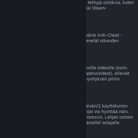
Valve ei voi hyvittää Steamin ulkopuolella tehtyjä ostoksia, kuten
jälleenmyyjältä ostettuja tuotetunnuksia tai Steam-
lompakkokortteja.
VAC-kiellot
Jos tililläsi on jollekin pelille VAC-kielto (Valve Anti-Cheat -
huijauksenestojärjestelmän asettama), menetät oikeuden
hyvittää kyseisen pelin ostoksen.
Videot
Emme voi tarjota hyvityksiä Steamissä oleville videoille (esim.
elokuvat, lyhytelokuvat, sarjat, jaksot ja opetusvideot), elleivät
ne sisälly samaan pakettiin jonkin muun hyvityksen piiriin
kuuluvan sisällön kanssa.
Lahjahyvitykset
Lunastamattomat lahjat voi hyvittää 14 päivän/2 käyttötunnin
yleisellä periaatteellamme. Lunastetut lahjat voi hyvittää näin,
jos lahjan vastaanottaja aloittaa hyvitysprosessin. Lahjan ostoon
käytetyt varat palautetaan lahjan alkuperäisellel ostajalle.
EU:n peruuttamisoikeus