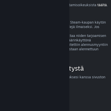
Lue lisää Steam-asiakkaiden EU:n peruuttamisoikeuksista
täältä
.
Väärinkäyttö
Hyvitysten ideana on poistaa mahdolliset Steam-kaupan käytön
riskit. Hyvitykset eivät ole tapa pelata pelejä ilmaiseksi. Jos
näyttää siltä, että asiakas väärinkäyttää
hyvitysjärjestelmäämme, saatamme lopettaa niiden tarjoamisen
kyseiselle henkilölle. Huom! Emme koe väärinkäyttönä
hyvityksen pyytämistä tuotteesta, joka laitettiin alennusmyyntiin
juuri ostettuasi sen ja ostat sen heti uudestaan alennettuun
hintaan.
Miten voit pyytää hyvitystä
Voit pyytää hyvitystä tai apua Steam-ostoksesi kanssa sivuston
help.steampowered.com
kautta.
Päivitetty viimeksi 23. huhtikuuta 2024
© Valve Corporation. Kaikki oikeudet pidätetään. Kaikki