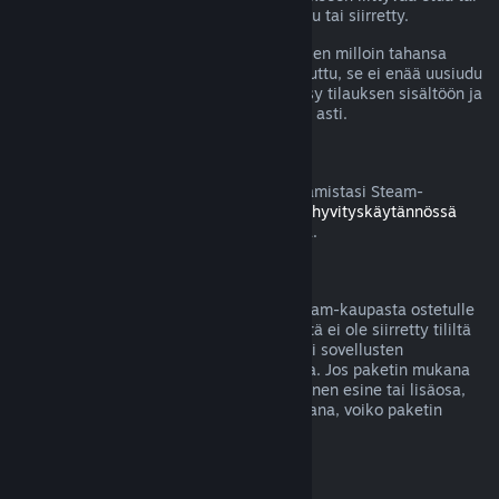
alennusta on käytetty, kulutettu, muokattu tai siirretty.
Huomaa, että voit perua aktiivisen tilauksen milloin tahansa
menemällä
tilitietoihisi
. Kun tilaus on peruttu, se ei enää uusiudu
automaattisesti, mutta sinulla säilyy pääsy tilauksen sisältöön ja
etuihin nykyisen laskutuskauden loppuun asti.
Steam-laitteisto
Voit pyytää hyvitystä Steamin kautta ostamistasi Steam-
laitteistosta ja lisävarusteista
Laitteiston hyvityskäytännössä
mainitun aikarajan ja prosessin puitteissa.
Pakettiostosten hyvitykset
Saat täyden hyvityksen mille tahansa Steam-kaupasta ostetulle
paketille, kunhan mitään paketin sisällöstä ei ole siirretty tililtä
toiselle tai jos paketissa olevien pelien tai sovellusten
yhteenlaskettu käyttöaika on alle 2 tuntia. Jos paketin mukana
tulee hyvitykseen kelpaamaton pelinsisäinen esine tai lisäosa,
Steam kertoo sinulle ostotapahtuman aikana, voiko paketin
hyvittää.
Steamin ulkopuolella tehdyt ostokset