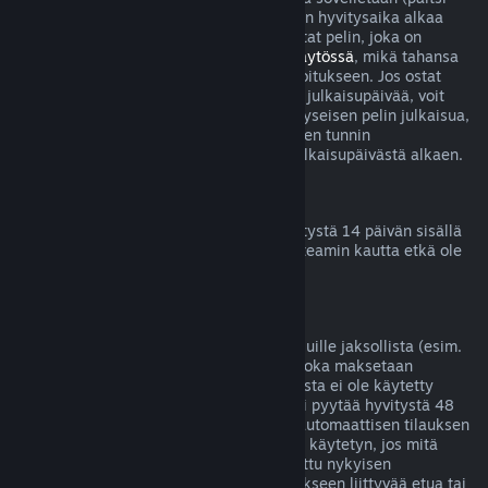
betatestien tapauksessa), mutta 14 päivän hyvitysaika alkaa
vasta julkaisupäivänä. Jos esimerkiksi ostat pelin, joka on
saatavilla
Early Accessissä
tai
Ennakkokäytössä
, mikä tahansa
peliaika lasketaan kahden tunnin aikarajoitukseen. Jos ostat
ennakkoon pelin, jota ei voi pelata ennen julkaisupäivää, voit
pyytää hyvitystä milloin tahansa ennen kyseisen pelin julkaisua,
ja tavallinen 14 päivän hyvitysjakso kahden tunnin
peliaikarajoituksella on voimassa pelin julkaisupäivästä alkaen.
Steam-lompakon hyvitykset
Voit pyytää Steam-lompakkovarojen hyvitystä 14 päivän sisällä
niiden lisäämisestä, jos varat on lisätty Steamin kautta etkä ole
vielä käyttänyt lisäämiäsi varoja.
Jatkuvat tilaukset
Steam tarjoaa joillekin sisällöille ja palveluille jaksollista (esim.
kuukausittaista tai vuosittaista) pääsyä, joka maksetaan
toistuvilla suorituksilla. Jos jatkuvaa tilausta ei ole käytetty
nykyisen laskutuskauden aikana, siitä voi pyytää hyvitystä 48
tunnin sisällä alkuperäisestä ostosta tai automaattisen tilauksen
uusinnan alkamisesta. Sisältöä katsotaan käytetyn, jos mitä
tahansa tilaukseen liittyvää peliä on pelattu nykyisen
laskutuskauden aikana tai jos jotain tilaukseen liittyvää etua tai