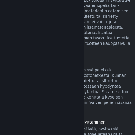
päivän sisällä ostoksesta, jos siihen liittyvää emopeliä tai -
sovellusta on pelattu alle kaksi tuntia lisämateriaalin ostamisen
jälkeen, eikä lisäosaa ei ole käytetty, muutettu tai siirretty
toiselle tilille. Huomaa kuitenkin, että Steam ei voi tarjota
hyvitystä joistakin kolmansien osapuolten lisämateriaaleista.
Näin voi olla esimerkiksi silloin, jos lisämateriaali antaa
pelattavalle hahmolle pysyvästi korkeamman tason. Jos tuotetta
ei voida hyvittää, tästä kerrotaan selvästi tuotteen kauppasivulla
ennen ostoksen tekemistä.
Pelinsisäisten ostosten hyvitykset
Steam tarjoaa hyvityksen Valven kehittämissä peleissä
tapahtuvista ostoksista 48 tunnin sisällä ostohetkestä, kunhan
pelinsisäistä esinettä ei ole käytetty, muutettu tai siirretty
toiselle tilille. Muut kehittäjät voivat halutessaan hyödyntää
samaa pelinsisäisten esineiden hyvityskäytäntöä. Steam kertoo
pelinsisäistä esinettä ostettaessa, salliiko kehittäjä kyseisen
esineen hyvittämisen. Muutoin muiden kuin Valven pelien sisäisiä
ostoksia ei hyvitetä Steamissä.
Ennen julkaisupäivää ostettujen pelien hyvittäminen
Kun ostat pelin Steamistä ennen julkaisupäivää, hyvityksiä
koskevaa kahden tunnin peliaikarajoitusta sovelletaan (paitsi