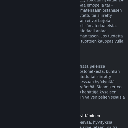
päivän sisällä ostoksesta, jos siihen liittyvää emopeliä tai -
sovellusta on pelattu alle kaksi tuntia lisämateriaalin ostamisen
jälkeen, eikä lisäosaa ei ole käytetty, muutettu tai siirretty
toiselle tilille. Huomaa kuitenkin, että Steam ei voi tarjota
hyvitystä joistakin kolmansien osapuolten lisämateriaaleista.
Näin voi olla esimerkiksi silloin, jos lisämateriaali antaa
pelattavalle hahmolle pysyvästi korkeamman tason. Jos tuotetta
ei voida hyvittää, tästä kerrotaan selvästi tuotteen kauppasivulla
ennen ostoksen tekemistä.
Pelinsisäisten ostosten hyvitykset
Steam tarjoaa hyvityksen Valven kehittämissä peleissä
tapahtuvista ostoksista 48 tunnin sisällä ostohetkestä, kunhan
pelinsisäistä esinettä ei ole käytetty, muutettu tai siirretty
toiselle tilille. Muut kehittäjät voivat halutessaan hyödyntää
samaa pelinsisäisten esineiden hyvityskäytäntöä. Steam kertoo
pelinsisäistä esinettä ostettaessa, salliiko kehittäjä kyseisen
esineen hyvittämisen. Muutoin muiden kuin Valven pelien sisäisiä
ostoksia ei hyvitetä Steamissä.
Ennen julkaisupäivää ostettujen pelien hyvittäminen
Kun ostat pelin Steamistä ennen julkaisupäivää, hyvityksiä
koskevaa kahden tunnin peliaikarajoitusta sovelletaan (paitsi