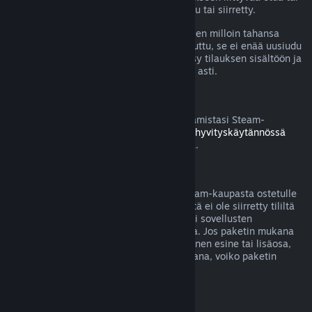
alennusta on käytetty, kulutettu, muokattu tai siirretty.
Huomaa, että voit perua aktiivisen tilauksen milloin tahansa
menemällä
tilitietoihisi
. Kun tilaus on peruttu, se ei enää uusiudu
automaattisesti, mutta sinulla säilyy pääsy tilauksen sisältöön ja
etuihin nykyisen laskutuskauden loppuun asti.
Steam-laitteisto
Voit pyytää hyvitystä Steamin kautta ostamistasi Steam-
laitteistosta ja lisävarusteista
Laitteiston hyvityskäytännössä
mainitun aikarajan ja prosessin puitteissa.
Pakettiostosten hyvitykset
Saat täyden hyvityksen mille tahansa Steam-kaupasta ostetulle
paketille, kunhan mitään paketin sisällöstä ei ole siirretty tililtä
toiselle tai jos paketissa olevien pelien tai sovellusten
yhteenlaskettu käyttöaika on alle 2 tuntia. Jos paketin mukana
tulee hyvitykseen kelpaamaton pelinsisäinen esine tai lisäosa,
Steam kertoo sinulle ostotapahtuman aikana, voiko paketin
hyvittää.
Steamin ulkopuolella tehdyt ostokset