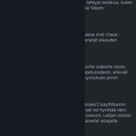
Valve ei voi hyvittää Steamin ulkopuolella tehtyjä ostoksia, kuten
jälleenmyyjältä ostettuja tuotetunnuksia tai Steam-
lompakkokortteja.
VAC-kiellot
Jos tililläsi on jollekin pelille VAC-kielto (Valve Anti-Cheat -
huijauksenestojärjestelmän asettama), menetät oikeuden
hyvittää kyseisen pelin ostoksen.
Videot
Emme voi tarjota hyvityksiä Steamissä oleville videoille (esim.
elokuvat, lyhytelokuvat, sarjat, jaksot ja opetusvideot), elleivät
ne sisälly samaan pakettiin jonkin muun hyvityksen piiriin
kuuluvan sisällön kanssa.
Lahjahyvitykset
Lunastamattomat lahjat voi hyvittää 14 päivän/2 käyttötunnin
yleisellä periaatteellamme. Lunastetut lahjat voi hyvittää näin,
jos lahjan vastaanottaja aloittaa hyvitysprosessin. Lahjan ostoon
käytetyt varat palautetaan lahjan alkuperäisellel ostajalle.
EU:n peruuttamisoikeus