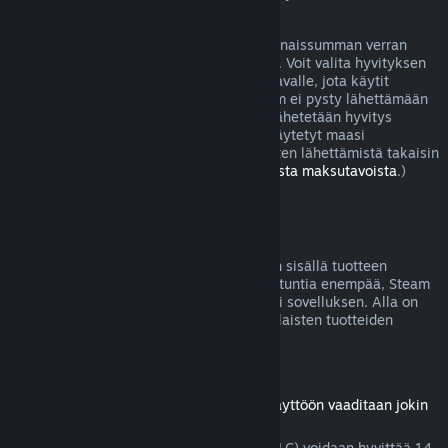
joissa peli on viallinen.
Sinulle lähetetään hyvitys ostoksesi kokonaissumman verran
viikon sisällä hyvityksen hyväksymisestä. Voit valita hyvityksen
joko Steam-lompakkoosi tai sille maksutavalle, jota käytit
ostoksen tekoon. Jos jostain syystä Steam ei pysty lähettämään
hyvitystä alkuperäiselle maksutavallesi lähetetään hyvitys
Steam-lompakkoosi. (Jotkut Steamissä käytetyt maasi
maksutavat eivät välttämättä tue hyvitysten lähettämistä takaisin
alkuperäiselle maksutavalle.
Lue täältä lista maksutavoista
.)
Hyvityskelpoisuus
Jos lähetät hyvityspyynnön kahden viikon sisällä tuotteen
ostamisesta eikä peliä olla pelattu kahta tuntia enempää, Steam
hyvittää Steam-kaupasta ostetun pelin tai sovelluksen. Alla on
tietoja siitä, miten hyvitykset toimivat erilaisten tuotteiden
kohdalla.
Ladattavien lisäosien hyvitykset
(Steam-kaupasta ostettu sisältö, jonka käyttöön vaaditaan jokin
peli tai sovellus, "DLC")
Steam-kaupasta ostettu lisämateriaali (DLC) voidaan hyvittää 14