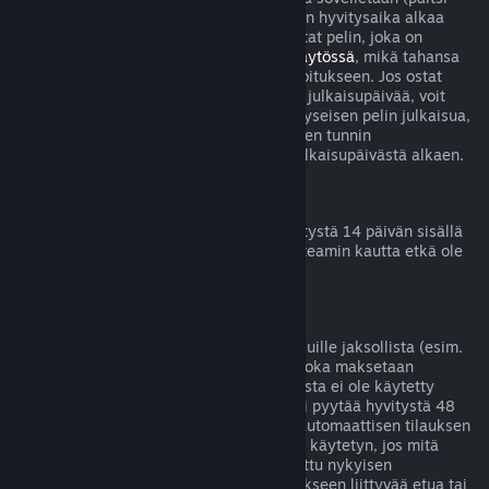
betatestien tapauksessa), mutta 14 päivän hyvitysaika alkaa
vasta julkaisupäivänä. Jos esimerkiksi ostat pelin, joka on
saatavilla
Early Accessissä
tai
Ennakkokäytössä
, mikä tahansa
peliaika lasketaan kahden tunnin aikarajoitukseen. Jos ostat
ennakkoon pelin, jota ei voi pelata ennen julkaisupäivää, voit
pyytää hyvitystä milloin tahansa ennen kyseisen pelin julkaisua,
ja tavallinen 14 päivän hyvitysjakso kahden tunnin
peliaikarajoituksella on voimassa pelin julkaisupäivästä alkaen.
Steam-lompakon hyvitykset
Voit pyytää Steam-lompakkovarojen hyvitystä 14 päivän sisällä
niiden lisäämisestä, jos varat on lisätty Steamin kautta etkä ole
vielä käyttänyt lisäämiäsi varoja.
Jatkuvat tilaukset
Steam tarjoaa joillekin sisällöille ja palveluille jaksollista (esim.
kuukausittaista tai vuosittaista) pääsyä, joka maksetaan
toistuvilla suorituksilla. Jos jatkuvaa tilausta ei ole käytetty
nykyisen laskutuskauden aikana, siitä voi pyytää hyvitystä 48
tunnin sisällä alkuperäisestä ostosta tai automaattisen tilauksen
uusinnan alkamisesta. Sisältöä katsotaan käytetyn, jos mitä
tahansa tilaukseen liittyvää peliä on pelattu nykyisen
laskutuskauden aikana tai jos jotain tilaukseen liittyvää etua tai