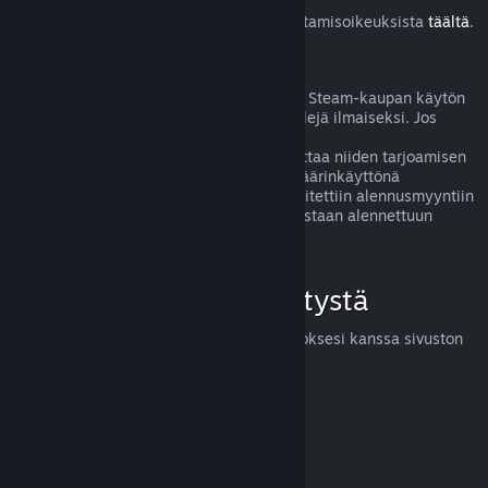
Lue lisää Steam-asiakkaiden EU:n peruuttamisoikeuksista
täältä
.
Väärinkäyttö
Hyvitysten ideana on poistaa mahdolliset Steam-kaupan käytön
riskit. Hyvitykset eivät ole tapa pelata pelejä ilmaiseksi. Jos
näyttää siltä, että asiakas väärinkäyttää
hyvitysjärjestelmäämme, saatamme lopettaa niiden tarjoamisen
kyseiselle henkilölle. Huom! Emme koe väärinkäyttönä
hyvityksen pyytämistä tuotteesta, joka laitettiin alennusmyyntiin
juuri ostettuasi sen ja ostat sen heti uudestaan alennettuun
hintaan.
Miten voit pyytää hyvitystä
Voit pyytää hyvitystä tai apua Steam-ostoksesi kanssa sivuston
help.steampowered.com
kautta.
Päivitetty viimeksi 23. huhtikuuta 2024
© Valve Corporation. Kaikki oikeudet pidätetään. Kaikki