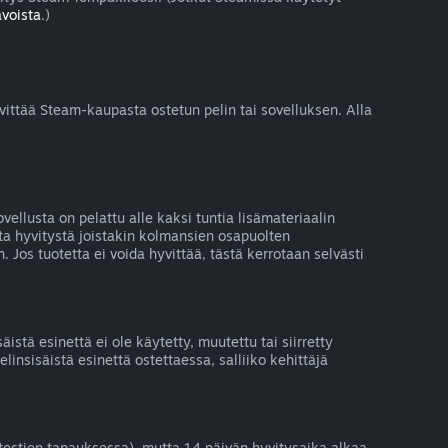
avoista
.)
vittää Steam-kaupasta ostetun pelin tai sovelluksen. Alla
vellusta on pelattu alle kaksi tuntia lisämateriaalin
jota hyvitystä joistakin kolmansien osapuolten
 Jos tuotetta ei voida hyvittää, tästä kerrotaan selvästi
stä esinettä ei ole käytetty, muutettu tai siirretty
insisäistä esinettä ostettaessa, salliiko kehittäjä
atestien tapauksessa), mutta 14 päivän hyvitysaika alkaa