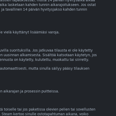
aika lasketaan kahden tunnin aikarajoitukseen. Jos ostat
, ja tavallinen 14 päivän hyvitysjakso kahden tunnin
e vielä käyttänyt lisäämiäsi varoja.
villa suorituksilla. Jos jatkuvaa tilausta ei ole käytetty
en uusinnan alkamisesta. Sisältöä katsotaan käytetyn, jos
ennusta on käytetty, kulutettu, muokattu tai siirretty.
 automaattisesti, mutta sinulla säilyy pääsy tilauksen
n aikarajan ja prosessin puitteissa.
ä toiselle tai jos paketissa olevien pelien tai sovellusten
a, Steam kertoo sinulle ostotapahtuman aikana, voiko