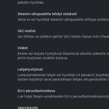
paketin hyvittää.
Steamin ulkopuolella tehdyt ostokset
Valve ei voi hyvittää Steamin ulkopuolella tehtyjä ostoks
VAC-kiellot
Jos tililläsi on jollekin pelille VAC-kielto (Valve Anti-
Videot
Emme voi tarjota hyvityksiä Steamissä oleville videoille (
piiriin kuuluvan sisällön kanssa.
Lahjahyvitykset
Lunastamattomat lahjat voi hyvittää 14 päivän/2 käyttötun
ostoon käytetyt varat palautetaan lahjan alkuperäisellel o
EU:n peruuttamisoikeus
Lue lisää Steam-asiakkaiden EU:n peruuttamisoikeuksis
Väärinkäyttö