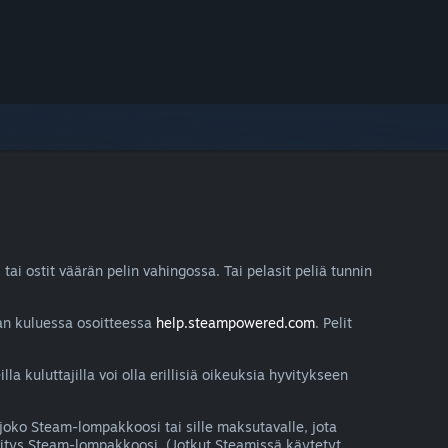
tai ostit väärän pelin vahingossa. Tai pelasit peliä tunnin
jan kuluessa osoitteessa
help.steampowered.com
. Pelit
lla kuluttajilla voi olla erillisiä oikeuksia hyvitykseen
joko Steam-lompakkoosi tai sille maksutavalle, jota
vitys Steam-lompakkoosi. (Jotkut Steamissä käytetyt