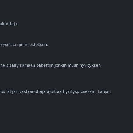
okortteja.
 kyseisen pelin ostoksen.
ät ne sisälly samaan pakettiin jonkin muun hyvityksen
jos lahjan vastaanottaja aloittaa hyvitysprosessin. Lahjan