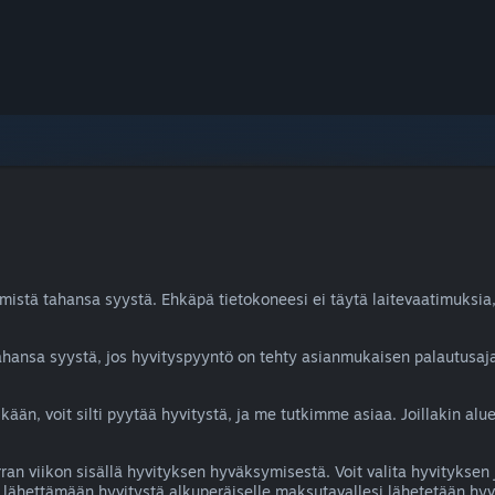
 mistä tahansa syystä. Ehkäpä tietokoneesi ei täytä laitevaatimuksia, 
tahansa syystä, jos hyvityspyyntö on tehty asianmukaisen palautusa
kään, voit silti pyytää hyvitystä, ja me tutkimme asiaa. Joillakin aluei
an viikon sisällä hyvityksen hyväksymisestä. Voit valita hyvityksen 
y lähettämään hyvitystä alkuperäiselle maksutavallesi lähetetään hy