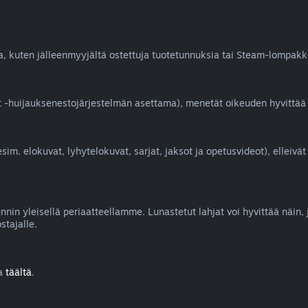
ia, kuten jälleenmyyjältä ostettuja tuotetunnuksia tai Steam-lompakk
Cheat -huijauksenestojärjestelmän asettama), menetät oikeuden hyvittää
esim. elokuvat, lyhytelokuvat, sarjat, jaksot ja opetusvideot), elleiv
nin yleisellä periaatteellamme. Lunastetut lahjat voi hyvittää näin, 
stajalle.
ta
täältä
.