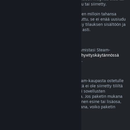
alennusta on käytetty, kulutettu, muokattu tai siirretty.
Huomaa, että voit perua aktiivisen tilauksen milloin tahansa
menemällä
tilitietoihisi
. Kun tilaus on peruttu, se ei enää uusiudu
automaattisesti, mutta sinulla säilyy pääsy tilauksen sisältöön ja
etuihin nykyisen laskutuskauden loppuun asti.
Steam-laitteisto
Voit pyytää hyvitystä Steamin kautta ostamistasi Steam-
laitteistosta ja lisävarusteista
Laitteiston hyvityskäytännössä
mainitun aikarajan ja prosessin puitteissa.
Pakettiostosten hyvitykset
Saat täyden hyvityksen mille tahansa Steam-kaupasta ostetulle
paketille, kunhan mitään paketin sisällöstä ei ole siirretty tililtä
toiselle tai jos paketissa olevien pelien tai sovellusten
yhteenlaskettu käyttöaika on alle 2 tuntia. Jos paketin mukana
tulee hyvitykseen kelpaamaton pelinsisäinen esine tai lisäosa,
Steam kertoo sinulle ostotapahtuman aikana, voiko paketin
hyvittää.
Steamin ulkopuolella tehdyt ostokset