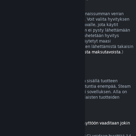
joissa peli on viallinen.
Sinulle lähetetään hyvitys ostoksesi kokonaissumman verran
viikon sisällä hyvityksen hyväksymisestä. Voit valita hyvityksen
joko Steam-lompakkoosi tai sille maksutavalle, jota käytit
ostoksen tekoon. Jos jostain syystä Steam ei pysty lähettämään
hyvitystä alkuperäiselle maksutavallesi lähetetään hyvitys
Steam-lompakkoosi. (Jotkut Steamissä käytetyt maasi
maksutavat eivät välttämättä tue hyvitysten lähettämistä takaisin
alkuperäiselle maksutavalle.
Lue täältä lista maksutavoista
.)
Hyvityskelpoisuus
Jos lähetät hyvityspyynnön kahden viikon sisällä tuotteen
ostamisesta eikä peliä olla pelattu kahta tuntia enempää, Steam
hyvittää Steam-kaupasta ostetun pelin tai sovelluksen. Alla on
tietoja siitä, miten hyvitykset toimivat erilaisten tuotteiden
kohdalla.
Ladattavien lisäosien hyvitykset
(Steam-kaupasta ostettu sisältö, jonka käyttöön vaaditaan jokin
peli tai sovellus, "DLC")
Steam-kaupasta ostettu lisämateriaali (DLC) voidaan hyvittää 14