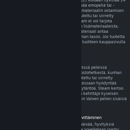
päivän sisällä ostoksesta, jos siihen liittyvää emopeliä tai -
sovellusta on pelattu alle kaksi tuntia lisämateriaalin ostamisen
jälkeen, eikä lisäosaa ei ole käytetty, muutettu tai siirretty
toiselle tilille. Huomaa kuitenkin, että Steam ei voi tarjota
hyvitystä joistakin kolmansien osapuolten lisämateriaaleista.
Näin voi olla esimerkiksi silloin, jos lisämateriaali antaa
pelattavalle hahmolle pysyvästi korkeamman tason. Jos tuotetta
ei voida hyvittää, tästä kerrotaan selvästi tuotteen kauppasivulla
ennen ostoksen tekemistä.
Pelinsisäisten ostosten hyvitykset
Steam tarjoaa hyvityksen Valven kehittämissä peleissä
tapahtuvista ostoksista 48 tunnin sisällä ostohetkestä, kunhan
pelinsisäistä esinettä ei ole käytetty, muutettu tai siirretty
toiselle tilille. Muut kehittäjät voivat halutessaan hyödyntää
samaa pelinsisäisten esineiden hyvityskäytäntöä. Steam kertoo
pelinsisäistä esinettä ostettaessa, salliiko kehittäjä kyseisen
esineen hyvittämisen. Muutoin muiden kuin Valven pelien sisäisiä
ostoksia ei hyvitetä Steamissä.
Ennen julkaisupäivää ostettujen pelien hyvittäminen
Kun ostat pelin Steamistä ennen julkaisupäivää, hyvityksiä
koskevaa kahden tunnin peliaikarajoitusta sovelletaan (paitsi