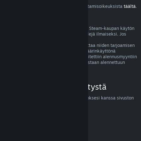
Lue lisää Steam-asiakkaiden EU:n peruuttamisoikeuksista
täältä
.
Väärinkäyttö
Hyvitysten ideana on poistaa mahdolliset Steam-kaupan käytön
riskit. Hyvitykset eivät ole tapa pelata pelejä ilmaiseksi. Jos
näyttää siltä, että asiakas väärinkäyttää
hyvitysjärjestelmäämme, saatamme lopettaa niiden tarjoamisen
kyseiselle henkilölle. Huom! Emme koe väärinkäyttönä
hyvityksen pyytämistä tuotteesta, joka laitettiin alennusmyyntiin
juuri ostettuasi sen ja ostat sen heti uudestaan alennettuun
hintaan.
Miten voit pyytää hyvitystä
Voit pyytää hyvitystä tai apua Steam-ostoksesi kanssa sivuston
help.steampowered.com
kautta.
Päivitetty viimeksi 23. huhtikuuta 2024
© Valve Corporation. Kaikki oikeudet pidätetään. Kaikki