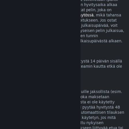
betatestien tapauksessa), mutta 14 päivän hyvitysaika alkaa
vasta julkaisupäivänä. Jos esimerkiksi ostat pelin, joka on
saatavilla
Early Accessissä
tai
Ennakkokäytössä
, mikä tahansa
peliaika lasketaan kahden tunnin aikarajoitukseen. Jos ostat
ennakkoon pelin, jota ei voi pelata ennen julkaisupäivää, voit
pyytää hyvitystä milloin tahansa ennen kyseisen pelin julkaisua,
ja tavallinen 14 päivän hyvitysjakso kahden tunnin
peliaikarajoituksella on voimassa pelin julkaisupäivästä alkaen.
Steam-lompakon hyvitykset
Voit pyytää Steam-lompakkovarojen hyvitystä 14 päivän sisällä
niiden lisäämisestä, jos varat on lisätty Steamin kautta etkä ole
vielä käyttänyt lisäämiäsi varoja.
Jatkuvat tilaukset
Steam tarjoaa joillekin sisällöille ja palveluille jaksollista (esim.
kuukausittaista tai vuosittaista) pääsyä, joka maksetaan
toistuvilla suorituksilla. Jos jatkuvaa tilausta ei ole käytetty
nykyisen laskutuskauden aikana, siitä voi pyytää hyvitystä 48
tunnin sisällä alkuperäisestä ostosta tai automaattisen tilauksen
uusinnan alkamisesta. Sisältöä katsotaan käytetyn, jos mitä
tahansa tilaukseen liittyvää peliä on pelattu nykyisen
laskutuskauden aikana tai jos jotain tilaukseen liittyvää etua tai