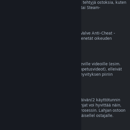
Valve ei voi hyvittää Steamin ulkopuolella tehtyjä ostoksia, kuten
jälleenmyyjältä ostettuja tuotetunnuksia tai Steam-
lompakkokortteja.
VAC-kiellot
Jos tililläsi on jollekin pelille VAC-kielto (Valve Anti-Cheat -
huijauksenestojärjestelmän asettama), menetät oikeuden
hyvittää kyseisen pelin ostoksen.
Videot
Emme voi tarjota hyvityksiä Steamissä oleville videoille (esim.
elokuvat, lyhytelokuvat, sarjat, jaksot ja opetusvideot), elleivät
ne sisälly samaan pakettiin jonkin muun hyvityksen piiriin
kuuluvan sisällön kanssa.
Lahjahyvitykset
Lunastamattomat lahjat voi hyvittää 14 päivän/2 käyttötunnin
yleisellä periaatteellamme. Lunastetut lahjat voi hyvittää näin,
jos lahjan vastaanottaja aloittaa hyvitysprosessin. Lahjan ostoon
käytetyt varat palautetaan lahjan alkuperäisellel ostajalle.
EU:n peruuttamisoikeus