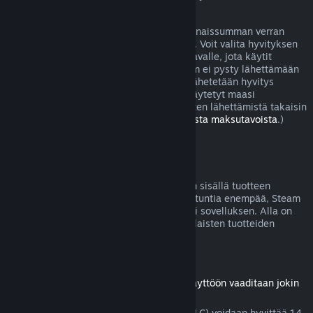
joissa peli on viallinen.
Sinulle lähetetään hyvitys ostoksesi kokonaissumman verran
viikon sisällä hyvityksen hyväksymisestä. Voit valita hyvityksen
joko Steam-lompakkoosi tai sille maksutavalle, jota käytit
ostoksen tekoon. Jos jostain syystä Steam ei pysty lähettämään
hyvitystä alkuperäiselle maksutavallesi lähetetään hyvitys
Steam-lompakkoosi. (Jotkut Steamissä käytetyt maasi
maksutavat eivät välttämättä tue hyvitysten lähettämistä takaisin
alkuperäiselle maksutavalle.
Lue täältä lista maksutavoista
.)
Hyvityskelpoisuus
Jos lähetät hyvityspyynnön kahden viikon sisällä tuotteen
ostamisesta eikä peliä olla pelattu kahta tuntia enempää, Steam
hyvittää Steam-kaupasta ostetun pelin tai sovelluksen. Alla on
tietoja siitä, miten hyvitykset toimivat erilaisten tuotteiden
kohdalla.
Ladattavien lisäosien hyvitykset
(Steam-kaupasta ostettu sisältö, jonka käyttöön vaaditaan jokin
peli tai sovellus, "DLC")
Steam-kaupasta ostettu lisämateriaali (DLC) voidaan hyvittää 14