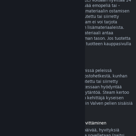
päivän sisällä ostoksesta, jos siihen liittyvää emopeliä tai -
sovellusta on pelattu alle kaksi tuntia lisämateriaalin ostamisen
jälkeen, eikä lisäosaa ei ole käytetty, muutettu tai siirretty
toiselle tilille. Huomaa kuitenkin, että Steam ei voi tarjota
hyvitystä joistakin kolmansien osapuolten lisämateriaaleista.
Näin voi olla esimerkiksi silloin, jos lisämateriaali antaa
pelattavalle hahmolle pysyvästi korkeamman tason. Jos tuotetta
ei voida hyvittää, tästä kerrotaan selvästi tuotteen kauppasivulla
ennen ostoksen tekemistä.
Pelinsisäisten ostosten hyvitykset
Steam tarjoaa hyvityksen Valven kehittämissä peleissä
tapahtuvista ostoksista 48 tunnin sisällä ostohetkestä, kunhan
pelinsisäistä esinettä ei ole käytetty, muutettu tai siirretty
toiselle tilille. Muut kehittäjät voivat halutessaan hyödyntää
samaa pelinsisäisten esineiden hyvityskäytäntöä. Steam kertoo
pelinsisäistä esinettä ostettaessa, salliiko kehittäjä kyseisen
esineen hyvittämisen. Muutoin muiden kuin Valven pelien sisäisiä
ostoksia ei hyvitetä Steamissä.
Ennen julkaisupäivää ostettujen pelien hyvittäminen
Kun ostat pelin Steamistä ennen julkaisupäivää, hyvityksiä
koskevaa kahden tunnin peliaikarajoitusta sovelletaan (paitsi