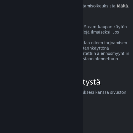
Lue lisää Steam-asiakkaiden EU:n peruuttamisoikeuksista
täältä
.
Väärinkäyttö
Hyvitysten ideana on poistaa mahdolliset Steam-kaupan käytön
riskit. Hyvitykset eivät ole tapa pelata pelejä ilmaiseksi. Jos
näyttää siltä, että asiakas väärinkäyttää
hyvitysjärjestelmäämme, saatamme lopettaa niiden tarjoamisen
kyseiselle henkilölle. Huom! Emme koe väärinkäyttönä
hyvityksen pyytämistä tuotteesta, joka laitettiin alennusmyyntiin
juuri ostettuasi sen ja ostat sen heti uudestaan alennettuun
hintaan.
Miten voit pyytää hyvitystä
Voit pyytää hyvitystä tai apua Steam-ostoksesi kanssa sivuston
help.steampowered.com
kautta.
Päivitetty viimeksi 23. huhtikuuta 2024
© Valve Corporation. Kaikki oikeudet pidätetään. Kaikki