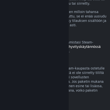
alennusta on käytetty, kulutettu, muokattu tai siirretty.
Huomaa, että voit perua aktiivisen tilauksen milloin tahansa
menemällä
tilitietoihisi
. Kun tilaus on peruttu, se ei enää uusiudu
automaattisesti, mutta sinulla säilyy pääsy tilauksen sisältöön ja
etuihin nykyisen laskutuskauden loppuun asti.
Steam-laitteisto
Voit pyytää hyvitystä Steamin kautta ostamistasi Steam-
laitteistosta ja lisävarusteista
Laitteiston hyvityskäytännössä
mainitun aikarajan ja prosessin puitteissa.
Pakettiostosten hyvitykset
Saat täyden hyvityksen mille tahansa Steam-kaupasta ostetulle
paketille, kunhan mitään paketin sisällöstä ei ole siirretty tililtä
toiselle tai jos paketissa olevien pelien tai sovellusten
yhteenlaskettu käyttöaika on alle 2 tuntia. Jos paketin mukana
tulee hyvitykseen kelpaamaton pelinsisäinen esine tai lisäosa,
Steam kertoo sinulle ostotapahtuman aikana, voiko paketin
hyvittää.
Steamin ulkopuolella tehdyt ostokset