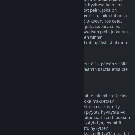
betatestien tapauksessa), mutta 14 päivän hyvitysaika alkaa
vasta julkaisupäivänä. Jos esimerkiksi ostat pelin, joka on
saatavilla
Early Accessissä
tai
Ennakkokäytössä
, mikä tahansa
peliaika lasketaan kahden tunnin aikarajoitukseen. Jos ostat
ennakkoon pelin, jota ei voi pelata ennen julkaisupäivää, voit
pyytää hyvitystä milloin tahansa ennen kyseisen pelin julkaisua,
ja tavallinen 14 päivän hyvitysjakso kahden tunnin
peliaikarajoituksella on voimassa pelin julkaisupäivästä alkaen.
Steam-lompakon hyvitykset
Voit pyytää Steam-lompakkovarojen hyvitystä 14 päivän sisällä
niiden lisäämisestä, jos varat on lisätty Steamin kautta etkä ole
vielä käyttänyt lisäämiäsi varoja.
Jatkuvat tilaukset
Steam tarjoaa joillekin sisällöille ja palveluille jaksollista (esim.
kuukausittaista tai vuosittaista) pääsyä, joka maksetaan
toistuvilla suorituksilla. Jos jatkuvaa tilausta ei ole käytetty
nykyisen laskutuskauden aikana, siitä voi pyytää hyvitystä 48
tunnin sisällä alkuperäisestä ostosta tai automaattisen tilauksen
uusinnan alkamisesta. Sisältöä katsotaan käytetyn, jos mitä
tahansa tilaukseen liittyvää peliä on pelattu nykyisen
laskutuskauden aikana tai jos jotain tilaukseen liittyvää etua tai