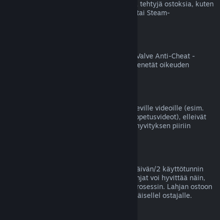
Valve ei voi hyvittää Steamin ulkopuolella tehtyjä ostoksia, kuten
jälleenmyyjältä ostettuja tuotetunnuksia tai Steam-
lompakkokortteja.
VAC-kiellot
Jos tililläsi on jollekin pelille VAC-kielto (Valve Anti-Cheat -
huijauksenestojärjestelmän asettama), menetät oikeuden
hyvittää kyseisen pelin ostoksen.
Videot
Emme voi tarjota hyvityksiä Steamissä oleville videoille (esim.
elokuvat, lyhytelokuvat, sarjat, jaksot ja opetusvideot), elleivät
ne sisälly samaan pakettiin jonkin muun hyvityksen piiriin
kuuluvan sisällön kanssa.
Lahjahyvitykset
Lunastamattomat lahjat voi hyvittää 14 päivän/2 käyttötunnin
yleisellä periaatteellamme. Lunastetut lahjat voi hyvittää näin,
jos lahjan vastaanottaja aloittaa hyvitysprosessin. Lahjan ostoon
käytetyt varat palautetaan lahjan alkuperäisellel ostajalle.
EU:n peruuttamisoikeus