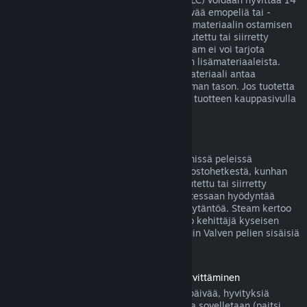
päivän sisällä ostoksesta, jos siihen liittyvää emopeliä tai -
sovellusta on pelattu alle kaksi tuntia lisämateriaalin ostamisen
jälkeen, eikä lisäosaa ei ole käytetty, muutettu tai siirretty
toiselle tilille. Huomaa kuitenkin, että Steam ei voi tarjota
hyvitystä joistakin kolmansien osapuolten lisämateriaaleista.
Näin voi olla esimerkiksi silloin, jos lisämateriaali antaa
pelattavalle hahmolle pysyvästi korkeamman tason. Jos tuotetta
ei voida hyvittää, tästä kerrotaan selvästi tuotteen kauppasivulla
ennen ostoksen tekemistä.
Pelinsisäisten ostosten hyvitykset
Steam tarjoaa hyvityksen Valven kehittämissä peleissä
tapahtuvista ostoksista 48 tunnin sisällä ostohetkestä, kunhan
pelinsisäistä esinettä ei ole käytetty, muutettu tai siirretty
toiselle tilille. Muut kehittäjät voivat halutessaan hyödyntää
samaa pelinsisäisten esineiden hyvityskäytäntöä. Steam kertoo
pelinsisäistä esinettä ostettaessa, salliiko kehittäjä kyseisen
esineen hyvittämisen. Muutoin muiden kuin Valven pelien sisäisiä
ostoksia ei hyvitetä Steamissä.
Ennen julkaisupäivää ostettujen pelien hyvittäminen
Kun ostat pelin Steamistä ennen julkaisupäivää, hyvityksiä
koskevaa kahden tunnin peliaikarajoitusta sovelletaan (paitsi