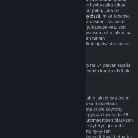
betatestien tapauksessa), mutta 14 päivän hyvitysaika alkaa
vasta julkaisupäivänä. Jos esimerkiksi ostat pelin, joka on
saatavilla
Early Accessissä
tai
Ennakkokäytössä
, mikä tahansa
peliaika lasketaan kahden tunnin aikarajoitukseen. Jos ostat
ennakkoon pelin, jota ei voi pelata ennen julkaisupäivää, voit
pyytää hyvitystä milloin tahansa ennen kyseisen pelin julkaisua,
ja tavallinen 14 päivän hyvitysjakso kahden tunnin
peliaikarajoituksella on voimassa pelin julkaisupäivästä alkaen.
Steam-lompakon hyvitykset
Voit pyytää Steam-lompakkovarojen hyvitystä 14 päivän sisällä
niiden lisäämisestä, jos varat on lisätty Steamin kautta etkä ole
vielä käyttänyt lisäämiäsi varoja.
Jatkuvat tilaukset
Steam tarjoaa joillekin sisällöille ja palveluille jaksollista (esim.
kuukausittaista tai vuosittaista) pääsyä, joka maksetaan
toistuvilla suorituksilla. Jos jatkuvaa tilausta ei ole käytetty
nykyisen laskutuskauden aikana, siitä voi pyytää hyvitystä 48
tunnin sisällä alkuperäisestä ostosta tai automaattisen tilauksen
uusinnan alkamisesta. Sisältöä katsotaan käytetyn, jos mitä
tahansa tilaukseen liittyvää peliä on pelattu nykyisen
laskutuskauden aikana tai jos jotain tilaukseen liittyvää etua tai