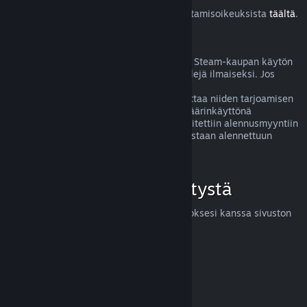
Lue lisää Steam-asiakkaiden EU:n peruuttamisoikeuksista
täältä
.
Väärinkäyttö
Hyvitysten ideana on poistaa mahdolliset Steam-kaupan käytön
riskit. Hyvitykset eivät ole tapa pelata pelejä ilmaiseksi. Jos
näyttää siltä, että asiakas väärinkäyttää
hyvitysjärjestelmäämme, saatamme lopettaa niiden tarjoamisen
kyseiselle henkilölle. Huom! Emme koe väärinkäyttönä
hyvityksen pyytämistä tuotteesta, joka laitettiin alennusmyyntiin
juuri ostettuasi sen ja ostat sen heti uudestaan alennettuun
hintaan.
Miten voit pyytää hyvitystä
Voit pyytää hyvitystä tai apua Steam-ostoksesi kanssa sivuston
help.steampowered.com
kautta.
Päivitetty viimeksi 23. huhtikuuta 2024
© Valve Corporation. Kaikki oikeudet pidätetään. Kaikki