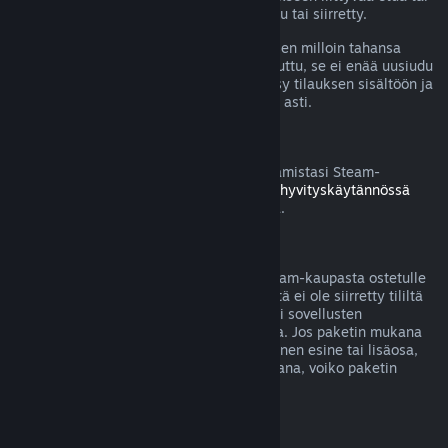
alennusta on käytetty, kulutettu, muokattu tai siirretty.
Huomaa, että voit perua aktiivisen tilauksen milloin tahansa
menemällä
tilitietoihisi
. Kun tilaus on peruttu, se ei enää uusiudu
automaattisesti, mutta sinulla säilyy pääsy tilauksen sisältöön ja
etuihin nykyisen laskutuskauden loppuun asti.
Steam-laitteisto
Voit pyytää hyvitystä Steamin kautta ostamistasi Steam-
laitteistosta ja lisävarusteista
Laitteiston hyvityskäytännössä
mainitun aikarajan ja prosessin puitteissa.
Pakettiostosten hyvitykset
Saat täyden hyvityksen mille tahansa Steam-kaupasta ostetulle
paketille, kunhan mitään paketin sisällöstä ei ole siirretty tililtä
toiselle tai jos paketissa olevien pelien tai sovellusten
yhteenlaskettu käyttöaika on alle 2 tuntia. Jos paketin mukana
tulee hyvitykseen kelpaamaton pelinsisäinen esine tai lisäosa,
Steam kertoo sinulle ostotapahtuman aikana, voiko paketin
hyvittää.
Steamin ulkopuolella tehdyt ostokset