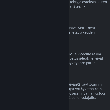
Valve ei voi hyvittää Steamin ulkopuolella tehtyjä ostoksia, kuten
jälleenmyyjältä ostettuja tuotetunnuksia tai Steam-
lompakkokortteja.
VAC-kiellot
Jos tililläsi on jollekin pelille VAC-kielto (Valve Anti-Cheat -
huijauksenestojärjestelmän asettama), menetät oikeuden
hyvittää kyseisen pelin ostoksen.
Videot
Emme voi tarjota hyvityksiä Steamissä oleville videoille (esim.
elokuvat, lyhytelokuvat, sarjat, jaksot ja opetusvideot), elleivät
ne sisälly samaan pakettiin jonkin muun hyvityksen piiriin
kuuluvan sisällön kanssa.
Lahjahyvitykset
Lunastamattomat lahjat voi hyvittää 14 päivän/2 käyttötunnin
yleisellä periaatteellamme. Lunastetut lahjat voi hyvittää näin,
jos lahjan vastaanottaja aloittaa hyvitysprosessin. Lahjan ostoon
käytetyt varat palautetaan lahjan alkuperäisellel ostajalle.
EU:n peruuttamisoikeus