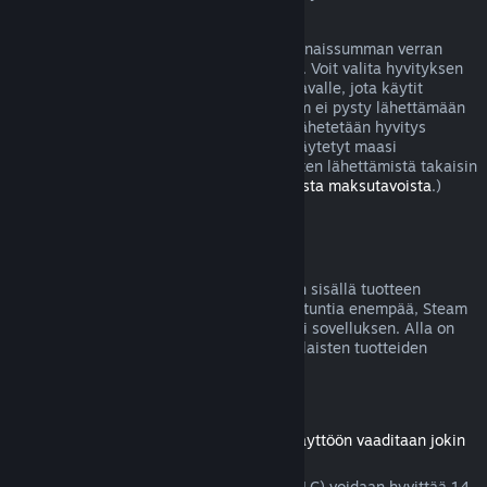
joissa peli on viallinen.
Sinulle lähetetään hyvitys ostoksesi kokonaissumman verran
viikon sisällä hyvityksen hyväksymisestä. Voit valita hyvityksen
joko Steam-lompakkoosi tai sille maksutavalle, jota käytit
ostoksen tekoon. Jos jostain syystä Steam ei pysty lähettämään
hyvitystä alkuperäiselle maksutavallesi lähetetään hyvitys
Steam-lompakkoosi. (Jotkut Steamissä käytetyt maasi
maksutavat eivät välttämättä tue hyvitysten lähettämistä takaisin
alkuperäiselle maksutavalle.
Lue täältä lista maksutavoista
.)
Hyvityskelpoisuus
Jos lähetät hyvityspyynnön kahden viikon sisällä tuotteen
ostamisesta eikä peliä olla pelattu kahta tuntia enempää, Steam
hyvittää Steam-kaupasta ostetun pelin tai sovelluksen. Alla on
tietoja siitä, miten hyvitykset toimivat erilaisten tuotteiden
kohdalla.
Ladattavien lisäosien hyvitykset
(Steam-kaupasta ostettu sisältö, jonka käyttöön vaaditaan jokin
peli tai sovellus, "DLC")
Steam-kaupasta ostettu lisämateriaali (DLC) voidaan hyvittää 14