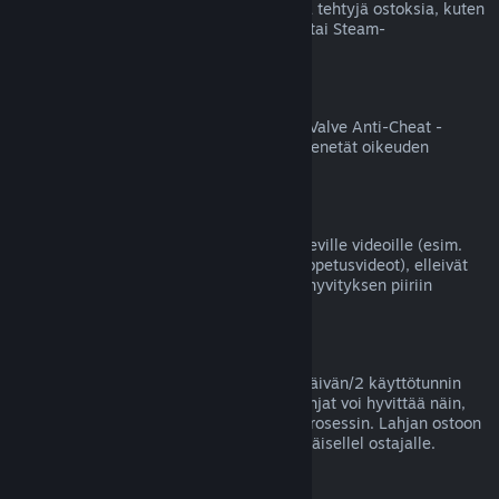
Valve ei voi hyvittää Steamin ulkopuolella tehtyjä ostoksia, kuten
jälleenmyyjältä ostettuja tuotetunnuksia tai Steam-
lompakkokortteja.
VAC-kiellot
Jos tililläsi on jollekin pelille VAC-kielto (Valve Anti-Cheat -
huijauksenestojärjestelmän asettama), menetät oikeuden
hyvittää kyseisen pelin ostoksen.
Videot
Emme voi tarjota hyvityksiä Steamissä oleville videoille (esim.
elokuvat, lyhytelokuvat, sarjat, jaksot ja opetusvideot), elleivät
ne sisälly samaan pakettiin jonkin muun hyvityksen piiriin
kuuluvan sisällön kanssa.
Lahjahyvitykset
Lunastamattomat lahjat voi hyvittää 14 päivän/2 käyttötunnin
yleisellä periaatteellamme. Lunastetut lahjat voi hyvittää näin,
jos lahjan vastaanottaja aloittaa hyvitysprosessin. Lahjan ostoon
käytetyt varat palautetaan lahjan alkuperäisellel ostajalle.
EU:n peruuttamisoikeus