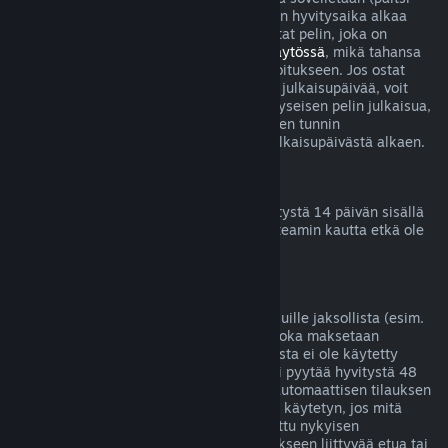
betatestien tapauksessa), mutta 14 päivän hyvitysaika alkaa
vasta julkaisupäivänä. Jos esimerkiksi ostat pelin, joka on
saatavilla
Early Accessissä
tai
Ennakkokäytössä
, mikä tahansa
peliaika lasketaan kahden tunnin aikarajoitukseen. Jos ostat
ennakkoon pelin, jota ei voi pelata ennen julkaisupäivää, voit
pyytää hyvitystä milloin tahansa ennen kyseisen pelin julkaisua,
ja tavallinen 14 päivän hyvitysjakso kahden tunnin
peliaikarajoituksella on voimassa pelin julkaisupäivästä alkaen.
Steam-lompakon hyvitykset
Voit pyytää Steam-lompakkovarojen hyvitystä 14 päivän sisällä
niiden lisäämisestä, jos varat on lisätty Steamin kautta etkä ole
vielä käyttänyt lisäämiäsi varoja.
Jatkuvat tilaukset
Steam tarjoaa joillekin sisällöille ja palveluille jaksollista (esim.
kuukausittaista tai vuosittaista) pääsyä, joka maksetaan
toistuvilla suorituksilla. Jos jatkuvaa tilausta ei ole käytetty
nykyisen laskutuskauden aikana, siitä voi pyytää hyvitystä 48
tunnin sisällä alkuperäisestä ostosta tai automaattisen tilauksen
uusinnan alkamisesta. Sisältöä katsotaan käytetyn, jos mitä
tahansa tilaukseen liittyvää peliä on pelattu nykyisen
laskutuskauden aikana tai jos jotain tilaukseen liittyvää etua tai