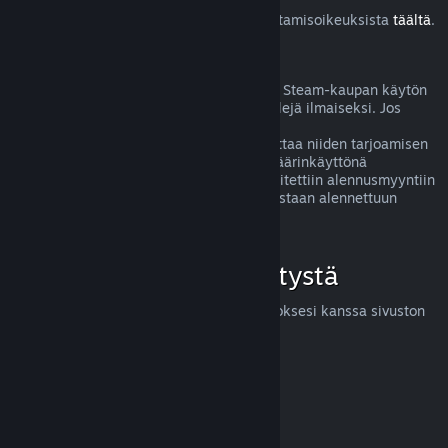
Lue lisää Steam-asiakkaiden EU:n peruuttamisoikeuksista
täältä
.
Väärinkäyttö
Hyvitysten ideana on poistaa mahdolliset Steam-kaupan käytön
riskit. Hyvitykset eivät ole tapa pelata pelejä ilmaiseksi. Jos
näyttää siltä, että asiakas väärinkäyttää
hyvitysjärjestelmäämme, saatamme lopettaa niiden tarjoamisen
kyseiselle henkilölle. Huom! Emme koe väärinkäyttönä
hyvityksen pyytämistä tuotteesta, joka laitettiin alennusmyyntiin
juuri ostettuasi sen ja ostat sen heti uudestaan alennettuun
hintaan.
Miten voit pyytää hyvitystä
Voit pyytää hyvitystä tai apua Steam-ostoksesi kanssa sivuston
help.steampowered.com
kautta.
Päivitetty viimeksi 23. huhtikuuta 2024
© Valve Corporation. Kaikki oikeudet pidätetään. Kaikki