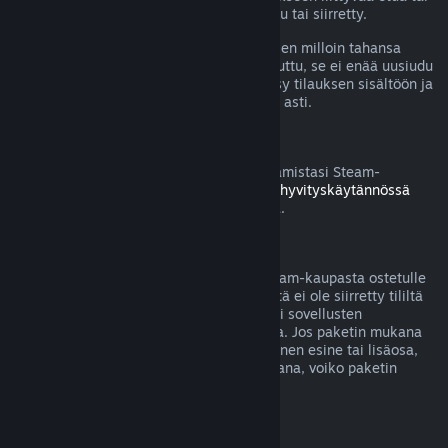
alennusta on käytetty, kulutettu, muokattu tai siirretty.
Huomaa, että voit perua aktiivisen tilauksen milloin tahansa
menemällä
tilitietoihisi
. Kun tilaus on peruttu, se ei enää uusiudu
automaattisesti, mutta sinulla säilyy pääsy tilauksen sisältöön ja
etuihin nykyisen laskutuskauden loppuun asti.
Steam-laitteisto
Voit pyytää hyvitystä Steamin kautta ostamistasi Steam-
laitteistosta ja lisävarusteista
Laitteiston hyvityskäytännössä
mainitun aikarajan ja prosessin puitteissa.
Pakettiostosten hyvitykset
Saat täyden hyvityksen mille tahansa Steam-kaupasta ostetulle
paketille, kunhan mitään paketin sisällöstä ei ole siirretty tililtä
toiselle tai jos paketissa olevien pelien tai sovellusten
yhteenlaskettu käyttöaika on alle 2 tuntia. Jos paketin mukana
tulee hyvitykseen kelpaamaton pelinsisäinen esine tai lisäosa,
Steam kertoo sinulle ostotapahtuman aikana, voiko paketin
hyvittää.
Steamin ulkopuolella tehdyt ostokset