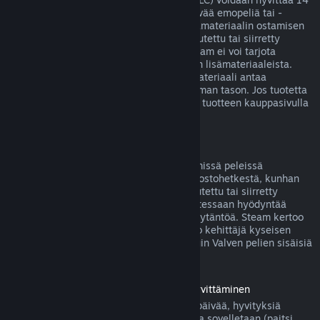
päivän sisällä ostoksesta, jos siihen liittyvää emopeliä tai -
sovellusta on pelattu alle kaksi tuntia lisämateriaalin ostamisen
jälkeen, eikä lisäosaa ei ole käytetty, muutettu tai siirretty
toiselle tilille. Huomaa kuitenkin, että Steam ei voi tarjota
hyvitystä joistakin kolmansien osapuolten lisämateriaaleista.
Näin voi olla esimerkiksi silloin, jos lisämateriaali antaa
pelattavalle hahmolle pysyvästi korkeamman tason. Jos tuotetta
ei voida hyvittää, tästä kerrotaan selvästi tuotteen kauppasivulla
ennen ostoksen tekemistä.
Pelinsisäisten ostosten hyvitykset
Steam tarjoaa hyvityksen Valven kehittämissä peleissä
tapahtuvista ostoksista 48 tunnin sisällä ostohetkestä, kunhan
pelinsisäistä esinettä ei ole käytetty, muutettu tai siirretty
toiselle tilille. Muut kehittäjät voivat halutessaan hyödyntää
samaa pelinsisäisten esineiden hyvityskäytäntöä. Steam kertoo
pelinsisäistä esinettä ostettaessa, salliiko kehittäjä kyseisen
esineen hyvittämisen. Muutoin muiden kuin Valven pelien sisäisiä
ostoksia ei hyvitetä Steamissä.
Ennen julkaisupäivää ostettujen pelien hyvittäminen
Kun ostat pelin Steamistä ennen julkaisupäivää, hyvityksiä
koskevaa kahden tunnin peliaikarajoitusta sovelletaan (paitsi