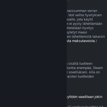
joissa peli on viallinen.
Sinulle lähetetään hyvitys ostoksesi kokonaissumman verran
viikon sisällä hyvityksen hyväksymisestä. Voit valita hyvityksen
joko Steam-lompakkoosi tai sille maksutavalle, jota käytit
ostoksen tekoon. Jos jostain syystä Steam ei pysty lähettämään
hyvitystä alkuperäiselle maksutavallesi lähetetään hyvitys
Steam-lompakkoosi. (Jotkut Steamissä käytetyt maasi
maksutavat eivät välttämättä tue hyvitysten lähettämistä takaisin
alkuperäiselle maksutavalle.
Lue täältä lista maksutavoista
.)
Hyvityskelpoisuus
Jos lähetät hyvityspyynnön kahden viikon sisällä tuotteen
ostamisesta eikä peliä olla pelattu kahta tuntia enempää, Steam
hyvittää Steam-kaupasta ostetun pelin tai sovelluksen. Alla on
tietoja siitä, miten hyvitykset toimivat erilaisten tuotteiden
kohdalla.
Ladattavien lisäosien hyvitykset
(Steam-kaupasta ostettu sisältö, jonka käyttöön vaaditaan jokin
peli tai sovellus, "DLC")
Steam-kaupasta ostettu lisämateriaali (DLC) voidaan hyvittää 14