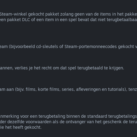
de Steam-winkel gekocht pakket zolang geen van de items in het pakk
een pakket DLC of een item in een spel bevat dat niet terugbetaalbaar 
team (bijvoorbeeld cd-sleutels of Steam-portemonneecodes gekocht v
nnen, verlies je het recht om dat spel terugbetaald te krijgen.
an (bijv. films, korte films, series, afleveringen en tutorials), ten
nmerking voor een terugbetaling binnen de standaard terugbetalings
er dezelfde voorwaarden als de ontvanger van het geschenk de terug
e het heeft gekocht.