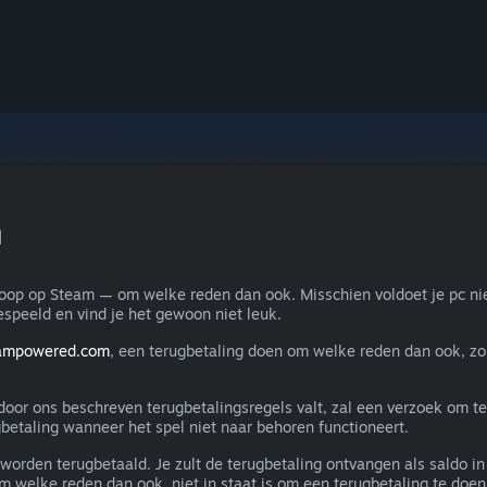
n
koop op Steam — om welke reden dan ook. Misschien voldoet je pc nie
espeeld en vind je het gewoon niet leuk.
eampowered.com
, een terugbetaling doen om welke reden dan ook, zo
e door ons beschreven terugbetalingsregels valt, zal een verzoek om 
betaling wanneer het spel niet naar behoren functioneert.
worden terugbetaald. Je zult de terugbetaling ontvangen als saldo 
 welke reden dan ook, niet in staat is om een terugbetaling te doen 