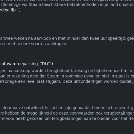
(Sommige via Steam beschikbare betaalmethoden in je land onderst
dige lijst
.)
n twee weken na aankoop en met minder dan twee uur speeltijd, gel
erken met andere soorten aankopen.
softwaretoepassing, "DLC")
en na aankoop worden terugbetaald, zolang de bijbehorende titel mi
Houd er rekening mee dat Steam in sommige gevallen niet in staat is 
rsonage een level laat stijgen). Deze uitzonderingen worden duideli
 door Valve ontwikkelde spellen zijn gemaakt, binnen achtenveertig u
rs hebben de mogelijkheid op deze voorwaarden ook terugbetalingen v
ervoor heeft gekozen om terugbetalingen aan te bieden voor het item 