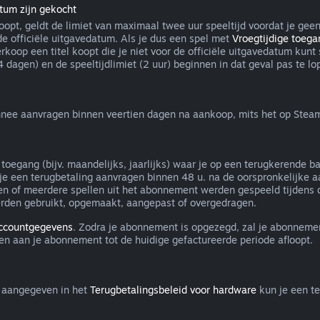
atum zijn gekocht
koopt, geldt de limiet van maximaal twee uur speeltijd voordat je gee
de officiële uitgavedatum. Als je dus een spel met
Vroegtijdige toega
verkoop een titel koopt die je niet voor de officiële uitgavedatum ku
dagen) en de speeltijdlimiet (2 uur) beginnen in dat geval pas te lop
nee aanvragen binnen veertien dagen na aankoop, mits het op Steam i
oegang (bijv. maandelijks, jaarlijks) waar je op een terugkerende b
 je een terugbetaling aanvragen binnen 48 u. na de oorspronkelijke a
of meerdere spellen uit het abonnement werden gespeeld tijdens de
erden gebruikt, opgemaakt, aangepast of overgedragen.
accountgegevens
. Zodra je abonnement is opgezegd, zal je abonnemen
en aan je abonnement tot de huidige gefactureerde periode afloopt.
e aangegeven in het
Terugbetalingsbeleid voor hardware
kun je een t