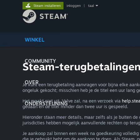
Steam installeren
inloggen
|
taal
WINKEL
COMMUNITY
Steam-terugbetalinge
OVER
Je kunt een terugbetaling aanvragen voor bijna elke aan
ongeluk gekocht; misschien heb je de titel een uur lang g
Het maakt niet uit. Valve zal, na een verzoek via
help.st
ONDERSTEUNING
gedaan en de titel minder dan twee uur is gespeeld.
Hieronder staan meer details, maar zelfs als je buiten d
jurisdicties hebben mogelijk aanvullende rechten op terug
Je aankoop zal binnen een week na goedkeuring volledig 
die je gebruikt hebt om de aankoop te doen. Als Steam, om