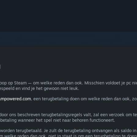
n
koop op Steam — om welke reden dan ook. Misschien voldoet je pc nie
espeeld en vind je het gewoon niet leuk.
eampowered.com
, een terugbetaling doen om welke reden dan ook, zo
e door ons beschreven terugbetalingsregels valt, zal een verzoek om 
betaling wanneer het spel niet naar behoren functioneert.
worden terugbetaald. Je zult de terugbetaling ontvangen als saldo 
 welke reden dan ook, niet in staat is om een terugbetaling te doen 