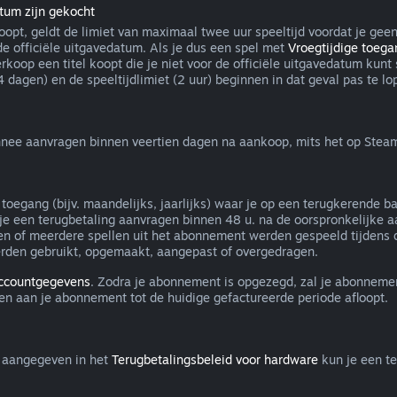
atum zijn gekocht
koopt, geldt de limiet van maximaal twee uur speeltijd voordat je gee
de officiële uitgavedatum. Als je dus een spel met
Vroegtijdige toega
verkoop een titel koopt die je niet voor de officiële uitgavedatum ku
dagen) en de speeltijdlimiet (2 uur) beginnen in dat geval pas te lop
nee aanvragen binnen veertien dagen na aankoop, mits het op Steam i
oegang (bijv. maandelijks, jaarlijks) waar je op een terugkerende b
 je een terugbetaling aanvragen binnen 48 u. na de oorspronkelijke a
of meerdere spellen uit het abonnement werden gespeeld tijdens de
erden gebruikt, opgemaakt, aangepast of overgedragen.
accountgegevens
. Zodra je abonnement is opgezegd, zal je abonnemen
en aan je abonnement tot de huidige gefactureerde periode afloopt.
e aangegeven in het
Terugbetalingsbeleid voor hardware
kun je een t