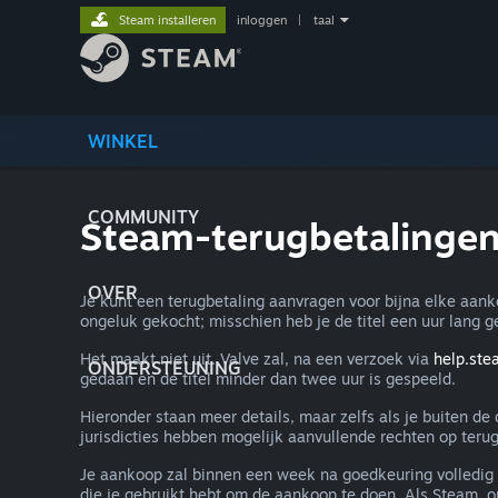
Steam installeren
inloggen
|
taal
WINKEL
COMMUNITY
Steam-terugbetalinge
OVER
Je kunt een terugbetaling aanvragen voor bijna elke aan
ongeluk gekocht; misschien heb je de titel een uur lang g
Het maakt niet uit. Valve zal, na een verzoek via
help.st
ONDERSTEUNING
gedaan en de titel minder dan twee uur is gespeeld.
Hieronder staan meer details, maar zelfs als je buiten d
jurisdicties hebben mogelijk aanvullende rechten op terug
Je aankoop zal binnen een week na goedkeuring volledig 
die je gebruikt hebt om de aankoop te doen. Als Steam, om