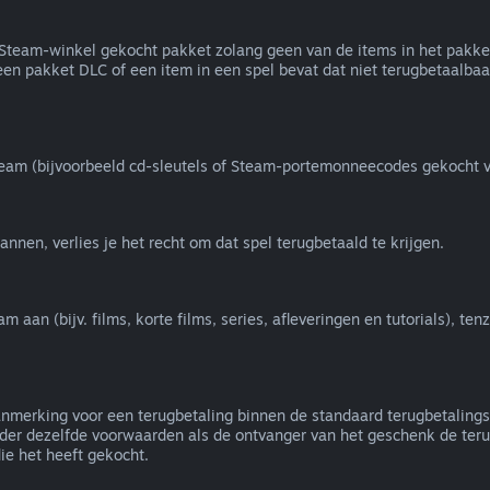
de Steam-winkel gekocht pakket zolang geen van de items in het pakk
een pakket DLC of een item in een spel bevat dat niet terugbetaalbaar 
team (bijvoorbeeld cd-sleutels of Steam-portemonneecodes gekocht v
nnen, verlies je het recht om dat spel terugbetaald te krijgen.
an (bijv. films, korte films, series, afleveringen en tutorials), ten
nmerking voor een terugbetaling binnen de standaard terugbetalings
er dezelfde voorwaarden als de ontvanger van het geschenk de terug
e het heeft gekocht.