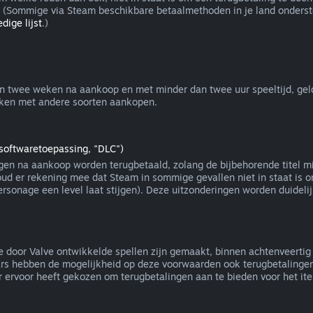
(Sommige via Steam beschikbare betaalmethoden in je land onderst
dige lijst
.)
n twee weken na aankoop en met minder dan twee uur speeltijd, gel
erken met andere soorten aankopen.
softwaretoepassing, "DLC")
en na aankoop worden terugbetaald, zolang de bijbehorende titel mi
Houd er rekening mee dat Steam in sommige gevallen niet in staat is 
rsonage een level laat stijgen). Deze uitzonderingen worden duideli
 door Valve ontwikkelde spellen zijn gemaakt, binnen achtenveertig u
rs hebben de mogelijkheid op deze voorwaarden ook terugbetalingen v
ervoor heeft gekozen om terugbetalingen aan te bieden voor het item 