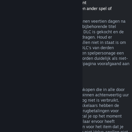
Terugbetalingen van Downloadable Content
(Steam-winkelinhoud bruikbaar binnen een ander spel of
softwaretoepassing, "DLC")
In de Steam-winkel gekochte DLC kan binnen veertien dagen na
aankoop worden terugbetaald, zolang de bijbehorende titel
minder dan twee uur gespeeld is sinds de DLC is gekocht en de
DLC niet is verbruikt, gewijzigd of overgedragen. Houd er
rekening mee dat Steam in sommige gevallen niet in staat is om
terugbetalingen te doen voor een aantal DLC's van derden
(bijvoorbeeld als de DLC onomkeerbaar een spelpersonage een
level laat stijgen). Deze uitzonderingen worden duidelijk als niet-
terugbetaalbaar gemarkeerd op de winkelpagina voorafgaand aan
de aankoop.
Terugbetalingen op aankopen in het spel
Steam biedt terugbetalingen aan voor aankopen die in alle door
Valve ontwikkelde spellen zijn gemaakt, binnen achtenveertig uur
na aankoop, zolang het item in het spel nog niet is verbruikt,
gewijzigd of overgedragen. Andere ontwikkelaars hebben de
mogelijkheid op deze voorwaarden ook terugbetalingen voor
items in hun spel in te schakelen. Steam zal je op het moment
van aankoop vertellen of de spelontwikkelaar ervoor heeft
gekozen om terugbetalingen aan te bieden voor het item dat je
koopt. Anders zijn aankopen in het spel in niet-Valve-spellen niet