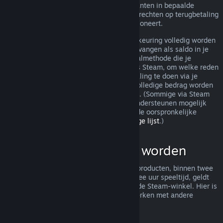
terugbetaling toch worden behandeld. Klanten in bepaalde
jurisdicties hebben mogelijk aanvullende rechten op terugbetaling
wanneer het spel niet naar behoren functioneert.
Je aankoop zal binnen een week na goedkeuring volledig worden
terugbetaald. Je zult de terugbetaling ontvangen als saldo in je
Steam-portemonnee of via dezelfde betaalmethode die je
gebruikt hebt om de aankoop te doen. Als Steam, om welke reden
dan ook, niet in staat is om een terugbetaling te doen via je
oorspronkelijke betaalmethode, zal het volledige bedrag worden
bijgeschreven aan je Steam-portemonnee. (Sommige via Steam
beschikbare betaalmethoden in je land ondersteunen mogelijk
geen terugbetaling van een aankoop via de oorspronkelijke
betaalmethode.
Klik hier voor een volledige lijst
.)
Wat kan terugbetaald worden
Het aanbod tot terugbetaling van Steam-producten, binnen twee
weken na aankoop en met minder dan twee uur speeltijd, geldt
voor spellen en softwaretoepassingen in de Steam-winkel. Hier is
een overzicht van hoe terugbetalingen werken met andere
soorten aankopen.