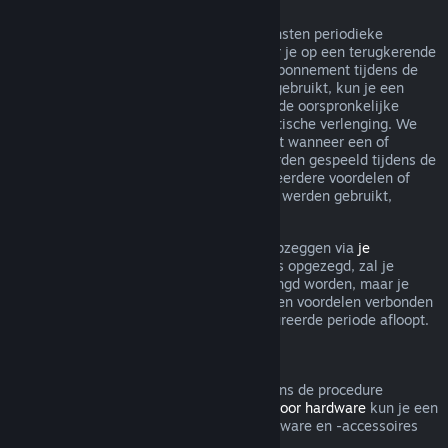
Terugkerende abonnementen
Steam biedt voor sommige inhoud en diensten periodieke
toegang (bijv. maandelijks, jaarlijks) waar je op een terugkerende
basis voor betaalt. Als een terugkerend abonnement tijdens de
huidige gefactureerde periode niet werd gebruikt, kun je een
terugbetaling aanvragen binnen 48 u. na de oorspronkelijke
aankoop, of binnen 48 u. na elke automatische verlenging. We
beschouwen een abonnement als gebruikt wanneer een of
meerdere spellen uit het abonnement werden gespeeld tijdens de
gefactureerde periode, of als er een of meerdere voordelen of
kortingen inbegrepen bij het abonnement werden gebruikt,
opgemaakt, aangepast of overgedragen.
Je kunt een lopend abonnement steeds opzeggen via
je
accountgegevens
. Zodra je abonnement is opgezegd, zal je
abonnement niet meer automatisch verlengd worden, maar je
blijft wel toegang hebben tot alle inhoud en voordelen verbonden
aan je abonnement tot de huidige gefactureerde periode afloopt.
Steam Hardware
Binnen de relevante tijdsperiode en volgens de procedure
aangegeven in het
Terugbetalingsbeleid voor hardware
kun je een
terugbetaling aanvragen voor Steam-hardware en -accessoires
die via Steam zijn gekocht.