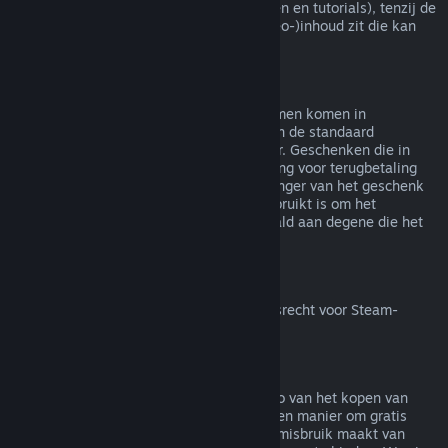
(bijv. films, korte films, series, afleveringen en tutorials), tenzij de
video in een bundel met andere (niet-video-)inhoud zit die kan
worden terugbetaald.
Terugbetalingen van geschenken
Geschenken die niet in gebruik zijn genomen komen in
aanmerking voor een terugbetaling binnen de standaard
terugbetalingsperiode van 14 dagen/2 uur. Geschenken die in
gebruik zijn genomen komen in aanmerking voor terugbetaling
onder dezelfde voorwaarden als de ontvanger van het geschenk
de terugbetaling aanvraagt. Saldo dat gebruikt is om het
geschenk te kopen zal worden terugbetaald aan degene die het
heeft gekocht.
Herroepingsrecht binnen de EU
Voor meer uitleg over hoe het herroepingsrecht voor Steam-
klanten binnen de EU werkt
klik je hier
.
Misbruik
Terugbetalingen zijn bedoeld om het risico van het kopen van
titels op Steam weg te nemen - niet als een manier om gratis
spellen te krijgen. Als het ons lijkt dat je misbruik maakt van