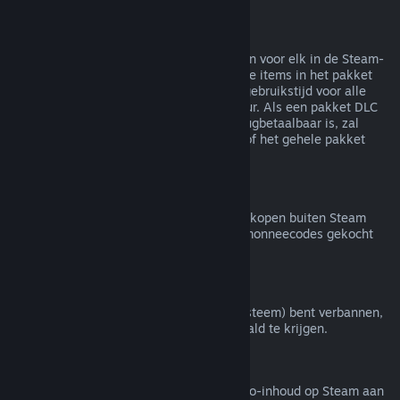
Terugbetalingen van bundels
Je kunt een volledige terugbetaling krijgen voor elk in de Steam-
winkel gekocht pakket zolang geen van de items in het pakket
zijn overgedragen en de gecombineerde gebruikstijd voor alle
items in het pakket minder is dan twee uur. Als een pakket DLC
of een item in een spel bevat dat niet terugbetaalbaar is, zal
Steam je tijdens het afrekenen vertellen of het gehele pakket
terugbetaalbaar is.
Aankopen buiten Steam
Valve doet geen terugbetalingen voor aankopen buiten Steam
(bijvoorbeeld cd-sleutels of Steam-portemonneecodes gekocht
van derden).
VAC-bans
Als je door VAC (het Valve Anti-Cheat-systeem) bent verbannen,
verlies je het recht om dat spel terugbetaald te krijgen.
Video-inhoud
We bieden geen terugbetalingen van video-inhoud op Steam aan