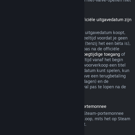
via Steam terugbetaalbaar.
Terugbetalingen voor titels die vóór de officiële uitgavedatum zijn
gekocht
Als je een titel op Steam vóór de officiële uitgavedatum koopt,
geldt de limiet van maximaal twee uur speeltijd voordat je geen
recht meer hebt op een terugbetaling wel (tenzij het een bèta is),
maar de bedenktijd van 14 dagen begint pas na de officiële
uitgavedatum. Als je dus een spel met
Vroegtijdige toegang
of
met
Advance Access
koopt, telt alle speeltijd vanaf het begin
mee voor de limiet van 2 uur. Als je in de voorverkoop een titel
koopt die je niet voor de officiële uitgavedatum kunt spelen, kun
je op ieder gewenst moment voor de uitgave een terugbetaling
aanvragen. De standaard bedenktijd (14 dagen) en de
speeltijdlimiet (2 uur) beginnen in dat geval pas te lopen na de
officiële uitgave van het spel.
Terugbetalingen van saldo in de Steam-portemonnee
Je kunt een terugbetaling van saldo in je Steam-portemonnee
aanvragen binnen veertien dagen na aankoop, mits het op Steam
is gekocht en je er niets van hebt gebruikt.