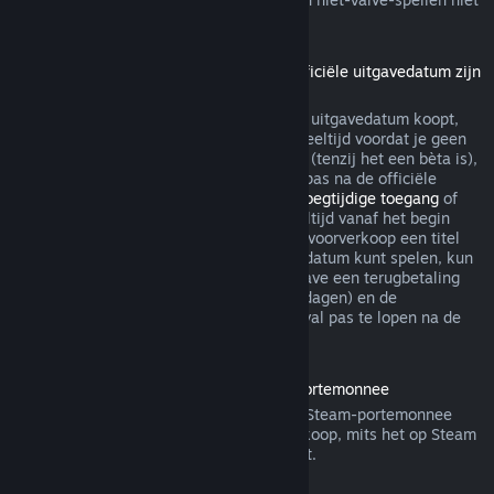
via Steam terugbetaalbaar.
Terugbetalingen voor titels die vóór de officiële uitgavedatum zijn
gekocht
Als je een titel op Steam vóór de officiële uitgavedatum koopt,
geldt de limiet van maximaal twee uur speeltijd voordat je geen
recht meer hebt op een terugbetaling wel (tenzij het een bèta is),
maar de bedenktijd van 14 dagen begint pas na de officiële
uitgavedatum. Als je dus een spel met
Vroegtijdige toegang
of
met
Advance Access
koopt, telt alle speeltijd vanaf het begin
mee voor de limiet van 2 uur. Als je in de voorverkoop een titel
koopt die je niet voor de officiële uitgavedatum kunt spelen, kun
je op ieder gewenst moment voor de uitgave een terugbetaling
aanvragen. De standaard bedenktijd (14 dagen) en de
speeltijdlimiet (2 uur) beginnen in dat geval pas te lopen na de
officiële uitgave van het spel.
Terugbetalingen van saldo in de Steam-portemonnee
Je kunt een terugbetaling van saldo in je Steam-portemonnee
aanvragen binnen veertien dagen na aankoop, mits het op Steam
is gekocht en je er niets van hebt gebruikt.