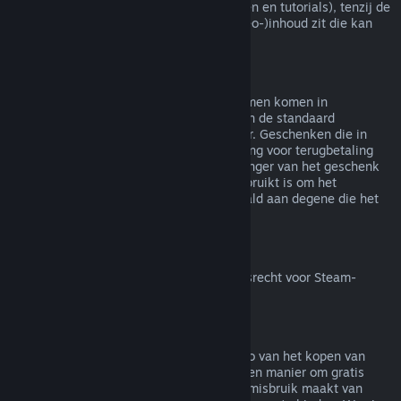
(bijv. films, korte films, series, afleveringen en tutorials), tenzij de
video in een bundel met andere (niet-video-)inhoud zit die kan
worden terugbetaald.
Terugbetalingen van geschenken
Geschenken die niet in gebruik zijn genomen komen in
aanmerking voor een terugbetaling binnen de standaard
terugbetalingsperiode van 14 dagen/2 uur. Geschenken die in
gebruik zijn genomen komen in aanmerking voor terugbetaling
onder dezelfde voorwaarden als de ontvanger van het geschenk
de terugbetaling aanvraagt. Saldo dat gebruikt is om het
geschenk te kopen zal worden terugbetaald aan degene die het
heeft gekocht.
Herroepingsrecht binnen de EU
Voor meer uitleg over hoe het herroepingsrecht voor Steam-
klanten binnen de EU werkt
klik je hier
.
Misbruik
Terugbetalingen zijn bedoeld om het risico van het kopen van
titels op Steam weg te nemen - niet als een manier om gratis
spellen te krijgen. Als het ons lijkt dat je misbruik maakt van