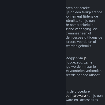
Terugkerende abonnementen
Steam biedt voor sommige inhoud en diensten periodieke
toegang (bijv. maandelijks, jaarlijks) waar je op een terugkerende
basis voor betaalt. Als een terugkerend abonnement tijdens de
huidige gefactureerde periode niet werd gebruikt, kun je een
terugbetaling aanvragen binnen 48 u. na de oorspronkelijke
aankoop, of binnen 48 u. na elke automatische verlenging. We
beschouwen een abonnement als gebruikt wanneer een of
meerdere spellen uit het abonnement werden gespeeld tijdens de
gefactureerde periode, of als er een of meerdere voordelen of
kortingen inbegrepen bij het abonnement werden gebruikt,
opgemaakt, aangepast of overgedragen.
Je kunt een lopend abonnement steeds opzeggen via
je
accountgegevens
. Zodra je abonnement is opgezegd, zal je
abonnement niet meer automatisch verlengd worden, maar je
blijft wel toegang hebben tot alle inhoud en voordelen verbonden
aan je abonnement tot de huidige gefactureerde periode afloopt.
Steam Hardware
Binnen de relevante tijdsperiode en volgens de procedure
aangegeven in het
Terugbetalingsbeleid voor hardware
kun je een
terugbetaling aanvragen voor Steam-hardware en -accessoires
die via Steam zijn gekocht.