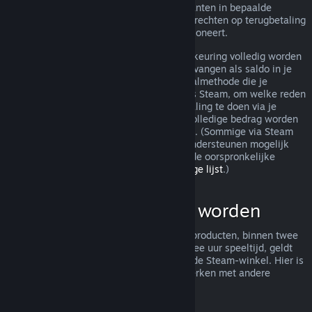
terugbetaling toch worden behandeld. Klanten in bepaalde
jurisdicties hebben mogelijk aanvullende rechten op terugbetaling
wanneer het spel niet naar behoren functioneert.
Je aankoop zal binnen een week na goedkeuring volledig worden
terugbetaald. Je zult de terugbetaling ontvangen als saldo in je
Steam-portemonnee of via dezelfde betaalmethode die je
gebruikt hebt om de aankoop te doen. Als Steam, om welke reden
dan ook, niet in staat is om een terugbetaling te doen via je
oorspronkelijke betaalmethode, zal het volledige bedrag worden
bijgeschreven aan je Steam-portemonnee. (Sommige via Steam
beschikbare betaalmethoden in je land ondersteunen mogelijk
geen terugbetaling van een aankoop via de oorspronkelijke
betaalmethode.
Klik hier voor een volledige lijst
.)
Wat kan terugbetaald worden
Het aanbod tot terugbetaling van Steam-producten, binnen twee
weken na aankoop en met minder dan twee uur speeltijd, geldt
voor spellen en softwaretoepassingen in de Steam-winkel. Hier is
een overzicht van hoe terugbetalingen werken met andere
soorten aankopen.