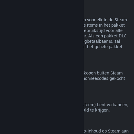
Terugbetalingen van bundels
Je kunt een volledige terugbetaling krijgen voor elk in de Steam-
winkel gekocht pakket zolang geen van de items in het pakket
zijn overgedragen en de gecombineerde gebruikstijd voor alle
items in het pakket minder is dan twee uur. Als een pakket DLC
of een item in een spel bevat dat niet terugbetaalbaar is, zal
Steam je tijdens het afrekenen vertellen of het gehele pakket
terugbetaalbaar is.
Aankopen buiten Steam
Valve doet geen terugbetalingen voor aankopen buiten Steam
(bijvoorbeeld cd-sleutels of Steam-portemonneecodes gekocht
van derden).
VAC-bans
Als je door VAC (het Valve Anti-Cheat-systeem) bent verbannen,
verlies je het recht om dat spel terugbetaald te krijgen.
Video-inhoud
We bieden geen terugbetalingen van video-inhoud op Steam aan