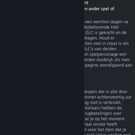
Terugbetalingen van Downloadable Content
(Steam-winkelinhoud bruikbaar binnen een ander spel of
softwaretoepassing, "DLC")
In de Steam-winkel gekochte DLC kan binnen veertien dagen na
aankoop worden terugbetaald, zolang de bijbehorende titel
minder dan twee uur gespeeld is sinds de DLC is gekocht en de
DLC niet is verbruikt, gewijzigd of overgedragen. Houd er
rekening mee dat Steam in sommige gevallen niet in staat is om
terugbetalingen te doen voor een aantal DLC's van derden
(bijvoorbeeld als de DLC onomkeerbaar een spelpersonage een
level laat stijgen). Deze uitzonderingen worden duidelijk als niet-
terugbetaalbaar gemarkeerd op de winkelpagina voorafgaand aan
de aankoop.
Terugbetalingen op aankopen in het spel
Steam biedt terugbetalingen aan voor aankopen die in alle door
Valve ontwikkelde spellen zijn gemaakt, binnen achtenveertig uur
na aankoop, zolang het item in het spel nog niet is verbruikt,
gewijzigd of overgedragen. Andere ontwikkelaars hebben de
mogelijkheid op deze voorwaarden ook terugbetalingen voor
items in hun spel in te schakelen. Steam zal je op het moment
van aankoop vertellen of de spelontwikkelaar ervoor heeft
gekozen om terugbetalingen aan te bieden voor het item dat je
koopt. Anders zijn aankopen in het spel in niet-Valve-spellen niet