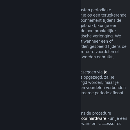
Terugkerende abonnementen
Steam biedt voor sommige inhoud en diensten periodieke
toegang (bijv. maandelijks, jaarlijks) waar je op een terugkerende
basis voor betaalt. Als een terugkerend abonnement tijdens de
huidige gefactureerde periode niet werd gebruikt, kun je een
terugbetaling aanvragen binnen 48 u. na de oorspronkelijke
aankoop, of binnen 48 u. na elke automatische verlenging. We
beschouwen een abonnement als gebruikt wanneer een of
meerdere spellen uit het abonnement werden gespeeld tijdens de
gefactureerde periode, of als er een of meerdere voordelen of
kortingen inbegrepen bij het abonnement werden gebruikt,
opgemaakt, aangepast of overgedragen.
Je kunt een lopend abonnement steeds opzeggen via
je
accountgegevens
. Zodra je abonnement is opgezegd, zal je
abonnement niet meer automatisch verlengd worden, maar je
blijft wel toegang hebben tot alle inhoud en voordelen verbonden
aan je abonnement tot de huidige gefactureerde periode afloopt.
Steam Hardware
Binnen de relevante tijdsperiode en volgens de procedure
aangegeven in het
Terugbetalingsbeleid voor hardware
kun je een
terugbetaling aanvragen voor Steam-hardware en -accessoires
die via Steam zijn gekocht.