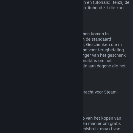
(bijv. films, korte films, series, afleveringen en tutorials), tenzij de
video in een bundel met andere (niet-video-)inhoud zit die kan
worden terugbetaald.
Terugbetalingen van geschenken
Geschenken die niet in gebruik zijn genomen komen in
aanmerking voor een terugbetaling binnen de standaard
terugbetalingsperiode van 14 dagen/2 uur. Geschenken die in
gebruik zijn genomen komen in aanmerking voor terugbetaling
onder dezelfde voorwaarden als de ontvanger van het geschenk
de terugbetaling aanvraagt. Saldo dat gebruikt is om het
geschenk te kopen zal worden terugbetaald aan degene die het
heeft gekocht.
Herroepingsrecht binnen de EU
Voor meer uitleg over hoe het herroepingsrecht voor Steam-
klanten binnen de EU werkt
klik je hier
.
Misbruik
Terugbetalingen zijn bedoeld om het risico van het kopen van
titels op Steam weg te nemen - niet als een manier om gratis
spellen te krijgen. Als het ons lijkt dat je misbruik maakt van