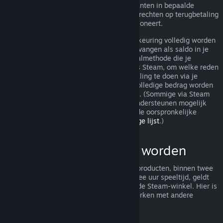
terugbetaling toch worden behandeld. Klanten in bepaalde
jurisdicties hebben mogelijk aanvullende rechten op terugbetaling
wanneer het spel niet naar behoren functioneert.
Je aankoop zal binnen een week na goedkeuring volledig worden
terugbetaald. Je zult de terugbetaling ontvangen als saldo in je
Steam-portemonnee of via dezelfde betaalmethode die je
gebruikt hebt om de aankoop te doen. Als Steam, om welke reden
dan ook, niet in staat is om een terugbetaling te doen via je
oorspronkelijke betaalmethode, zal het volledige bedrag worden
bijgeschreven aan je Steam-portemonnee. (Sommige via Steam
beschikbare betaalmethoden in je land ondersteunen mogelijk
geen terugbetaling van een aankoop via de oorspronkelijke
betaalmethode.
Klik hier voor een volledige lijst
.)
Wat kan terugbetaald worden
Het aanbod tot terugbetaling van Steam-producten, binnen twee
weken na aankoop en met minder dan twee uur speeltijd, geldt
voor spellen en softwaretoepassingen in de Steam-winkel. Hier is
een overzicht van hoe terugbetalingen werken met andere
soorten aankopen.