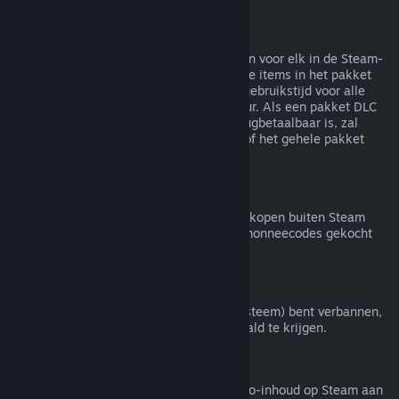
Terugbetalingen van bundels
Je kunt een volledige terugbetaling krijgen voor elk in de Steam-
winkel gekocht pakket zolang geen van de items in het pakket
zijn overgedragen en de gecombineerde gebruikstijd voor alle
items in het pakket minder is dan twee uur. Als een pakket DLC
of een item in een spel bevat dat niet terugbetaalbaar is, zal
Steam je tijdens het afrekenen vertellen of het gehele pakket
terugbetaalbaar is.
Aankopen buiten Steam
Valve doet geen terugbetalingen voor aankopen buiten Steam
(bijvoorbeeld cd-sleutels of Steam-portemonneecodes gekocht
van derden).
VAC-bans
Als je door VAC (het Valve Anti-Cheat-systeem) bent verbannen,
verlies je het recht om dat spel terugbetaald te krijgen.
Video-inhoud
We bieden geen terugbetalingen van video-inhoud op Steam aan