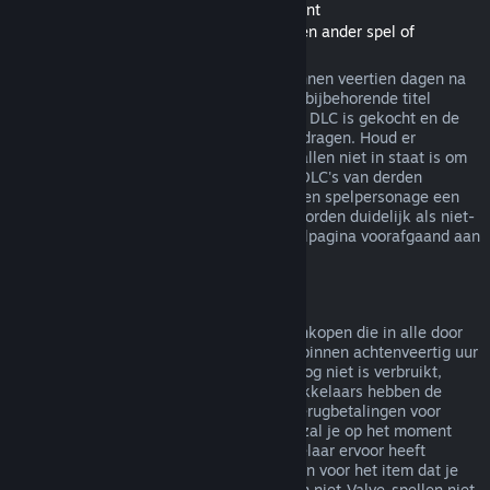
Terugbetalingen van Downloadable Content
(Steam-winkelinhoud bruikbaar binnen een ander spel of
softwaretoepassing, "DLC")
In de Steam-winkel gekochte DLC kan binnen veertien dagen na
aankoop worden terugbetaald, zolang de bijbehorende titel
minder dan twee uur gespeeld is sinds de DLC is gekocht en de
DLC niet is verbruikt, gewijzigd of overgedragen. Houd er
rekening mee dat Steam in sommige gevallen niet in staat is om
terugbetalingen te doen voor een aantal DLC's van derden
(bijvoorbeeld als de DLC onomkeerbaar een spelpersonage een
level laat stijgen). Deze uitzonderingen worden duidelijk als niet-
terugbetaalbaar gemarkeerd op de winkelpagina voorafgaand aan
de aankoop.
Terugbetalingen op aankopen in het spel
Steam biedt terugbetalingen aan voor aankopen die in alle door
Valve ontwikkelde spellen zijn gemaakt, binnen achtenveertig uur
na aankoop, zolang het item in het spel nog niet is verbruikt,
gewijzigd of overgedragen. Andere ontwikkelaars hebben de
mogelijkheid op deze voorwaarden ook terugbetalingen voor
items in hun spel in te schakelen. Steam zal je op het moment
van aankoop vertellen of de spelontwikkelaar ervoor heeft
gekozen om terugbetalingen aan te bieden voor het item dat je
koopt. Anders zijn aankopen in het spel in niet-Valve-spellen niet