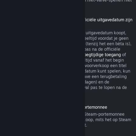
via Steam terugbetaalbaar.
Terugbetalingen voor titels die vóór de officiële uitgavedatum zijn
gekocht
Als je een titel op Steam vóór de officiële uitgavedatum koopt,
geldt de limiet van maximaal twee uur speeltijd voordat je geen
recht meer hebt op een terugbetaling wel (tenzij het een bèta is),
maar de bedenktijd van 14 dagen begint pas na de officiële
uitgavedatum. Als je dus een spel met
Vroegtijdige toegang
of
met
Advance Access
koopt, telt alle speeltijd vanaf het begin
mee voor de limiet van 2 uur. Als je in de voorverkoop een titel
koopt die je niet voor de officiële uitgavedatum kunt spelen, kun
je op ieder gewenst moment voor de uitgave een terugbetaling
aanvragen. De standaard bedenktijd (14 dagen) en de
speeltijdlimiet (2 uur) beginnen in dat geval pas te lopen na de
officiële uitgave van het spel.
Terugbetalingen van saldo in de Steam-portemonnee
Je kunt een terugbetaling van saldo in je Steam-portemonnee
aanvragen binnen veertien dagen na aankoop, mits het op Steam
is gekocht en je er niets van hebt gebruikt.