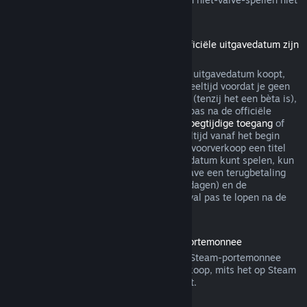
via Steam terugbetaalbaar.
Terugbetalingen voor titels die vóór de officiële uitgavedatum zijn
gekocht
Als je een titel op Steam vóór de officiële uitgavedatum koopt,
geldt de limiet van maximaal twee uur speeltijd voordat je geen
recht meer hebt op een terugbetaling wel (tenzij het een bèta is),
maar de bedenktijd van 14 dagen begint pas na de officiële
uitgavedatum. Als je dus een spel met
Vroegtijdige toegang
of
met
Advance Access
koopt, telt alle speeltijd vanaf het begin
mee voor de limiet van 2 uur. Als je in de voorverkoop een titel
koopt die je niet voor de officiële uitgavedatum kunt spelen, kun
je op ieder gewenst moment voor de uitgave een terugbetaling
aanvragen. De standaard bedenktijd (14 dagen) en de
speeltijdlimiet (2 uur) beginnen in dat geval pas te lopen na de
officiële uitgave van het spel.
Terugbetalingen van saldo in de Steam-portemonnee
Je kunt een terugbetaling van saldo in je Steam-portemonnee
aanvragen binnen veertien dagen na aankoop, mits het op Steam
is gekocht en je er niets van hebt gebruikt.