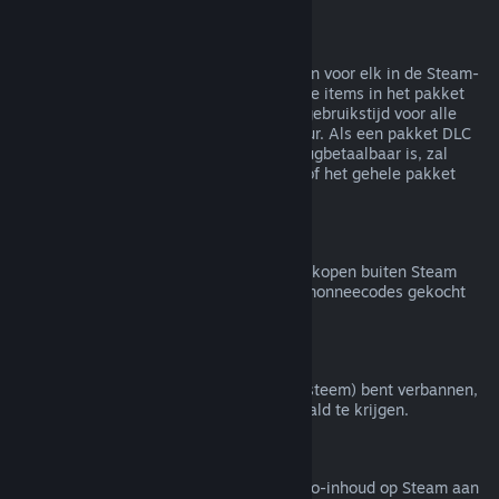
Terugbetalingen van bundels
Je kunt een volledige terugbetaling krijgen voor elk in de Steam-
winkel gekocht pakket zolang geen van de items in het pakket
zijn overgedragen en de gecombineerde gebruikstijd voor alle
items in het pakket minder is dan twee uur. Als een pakket DLC
of een item in een spel bevat dat niet terugbetaalbaar is, zal
Steam je tijdens het afrekenen vertellen of het gehele pakket
terugbetaalbaar is.
Aankopen buiten Steam
Valve doet geen terugbetalingen voor aankopen buiten Steam
(bijvoorbeeld cd-sleutels of Steam-portemonneecodes gekocht
van derden).
VAC-bans
Als je door VAC (het Valve Anti-Cheat-systeem) bent verbannen,
verlies je het recht om dat spel terugbetaald te krijgen.
Video-inhoud
We bieden geen terugbetalingen van video-inhoud op Steam aan