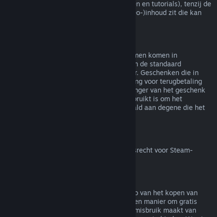
(bijv. films, korte films, series, afleveringen en tutorials), tenzij de
video in een bundel met andere (niet-video-)inhoud zit die kan
worden terugbetaald.
Terugbetalingen van geschenken
Geschenken die niet in gebruik zijn genomen komen in
aanmerking voor een terugbetaling binnen de standaard
terugbetalingsperiode van 14 dagen/2 uur. Geschenken die in
gebruik zijn genomen komen in aanmerking voor terugbetaling
onder dezelfde voorwaarden als de ontvanger van het geschenk
de terugbetaling aanvraagt. Saldo dat gebruikt is om het
geschenk te kopen zal worden terugbetaald aan degene die het
heeft gekocht.
Herroepingsrecht binnen de EU
Voor meer uitleg over hoe het herroepingsrecht voor Steam-
klanten binnen de EU werkt
klik je hier
.
Misbruik
Terugbetalingen zijn bedoeld om het risico van het kopen van
titels op Steam weg te nemen - niet als een manier om gratis
spellen te krijgen. Als het ons lijkt dat je misbruik maakt van