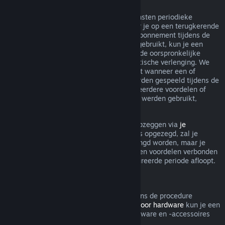
Terugkerende abonnementen
Steam biedt voor sommige inhoud en diensten periodieke
toegang (bijv. maandelijks, jaarlijks) waar je op een terugkerende
basis voor betaalt. Als een terugkerend abonnement tijdens de
huidige gefactureerde periode niet werd gebruikt, kun je een
terugbetaling aanvragen binnen 48 u. na de oorspronkelijke
aankoop, of binnen 48 u. na elke automatische verlenging. We
beschouwen een abonnement als gebruikt wanneer een of
meerdere spellen uit het abonnement werden gespeeld tijdens de
gefactureerde periode, of als er een of meerdere voordelen of
kortingen inbegrepen bij het abonnement werden gebruikt,
opgemaakt, aangepast of overgedragen.
Je kunt een lopend abonnement steeds opzeggen via
je
accountgegevens
. Zodra je abonnement is opgezegd, zal je
abonnement niet meer automatisch verlengd worden, maar je
blijft wel toegang hebben tot alle inhoud en voordelen verbonden
aan je abonnement tot de huidige gefactureerde periode afloopt.
Steam Hardware
Binnen de relevante tijdsperiode en volgens de procedure
aangegeven in het
Terugbetalingsbeleid voor hardware
kun je een
terugbetaling aanvragen voor Steam-hardware en -accessoires
die via Steam zijn gekocht.