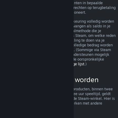
terugbetaling toch worden behandeld. Klanten in bepaalde
jurisdicties hebben mogelijk aanvullende rechten op terugbetaling
wanneer het spel niet naar behoren functioneert.
Je aankoop zal binnen een week na goedkeuring volledig worden
terugbetaald. Je zult de terugbetaling ontvangen als saldo in je
Steam-portemonnee of via dezelfde betaalmethode die je
gebruikt hebt om de aankoop te doen. Als Steam, om welke reden
dan ook, niet in staat is om een terugbetaling te doen via je
oorspronkelijke betaalmethode, zal het volledige bedrag worden
bijgeschreven aan je Steam-portemonnee. (Sommige via Steam
beschikbare betaalmethoden in je land ondersteunen mogelijk
geen terugbetaling van een aankoop via de oorspronkelijke
betaalmethode.
Klik hier voor een volledige lijst
.)
Wat kan terugbetaald worden
Het aanbod tot terugbetaling van Steam-producten, binnen twee
weken na aankoop en met minder dan twee uur speeltijd, geldt
voor spellen en softwaretoepassingen in de Steam-winkel. Hier is
een overzicht van hoe terugbetalingen werken met andere
soorten aankopen.