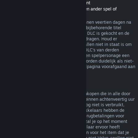
Terugbetalingen van Downloadable Content
(Steam-winkelinhoud bruikbaar binnen een ander spel of
softwaretoepassing, "DLC")
In de Steam-winkel gekochte DLC kan binnen veertien dagen na
aankoop worden terugbetaald, zolang de bijbehorende titel
minder dan twee uur gespeeld is sinds de DLC is gekocht en de
DLC niet is verbruikt, gewijzigd of overgedragen. Houd er
rekening mee dat Steam in sommige gevallen niet in staat is om
terugbetalingen te doen voor een aantal DLC's van derden
(bijvoorbeeld als de DLC onomkeerbaar een spelpersonage een
level laat stijgen). Deze uitzonderingen worden duidelijk als niet-
terugbetaalbaar gemarkeerd op de winkelpagina voorafgaand aan
de aankoop.
Terugbetalingen op aankopen in het spel
Steam biedt terugbetalingen aan voor aankopen die in alle door
Valve ontwikkelde spellen zijn gemaakt, binnen achtenveertig uur
na aankoop, zolang het item in het spel nog niet is verbruikt,
gewijzigd of overgedragen. Andere ontwikkelaars hebben de
mogelijkheid op deze voorwaarden ook terugbetalingen voor
items in hun spel in te schakelen. Steam zal je op het moment
van aankoop vertellen of de spelontwikkelaar ervoor heeft
gekozen om terugbetalingen aan te bieden voor het item dat je
koopt. Anders zijn aankopen in het spel in niet-Valve-spellen niet