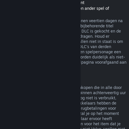
Terugbetalingen van Downloadable Content
(Steam-winkelinhoud bruikbaar binnen een ander spel of
softwaretoepassing, "DLC")
In de Steam-winkel gekochte DLC kan binnen veertien dagen na
aankoop worden terugbetaald, zolang de bijbehorende titel
minder dan twee uur gespeeld is sinds de DLC is gekocht en de
DLC niet is verbruikt, gewijzigd of overgedragen. Houd er
rekening mee dat Steam in sommige gevallen niet in staat is om
terugbetalingen te doen voor een aantal DLC's van derden
(bijvoorbeeld als de DLC onomkeerbaar een spelpersonage een
level laat stijgen). Deze uitzonderingen worden duidelijk als niet-
terugbetaalbaar gemarkeerd op de winkelpagina voorafgaand aan
de aankoop.
Terugbetalingen op aankopen in het spel
Steam biedt terugbetalingen aan voor aankopen die in alle door
Valve ontwikkelde spellen zijn gemaakt, binnen achtenveertig uur
na aankoop, zolang het item in het spel nog niet is verbruikt,
gewijzigd of overgedragen. Andere ontwikkelaars hebben de
mogelijkheid op deze voorwaarden ook terugbetalingen voor
items in hun spel in te schakelen. Steam zal je op het moment
van aankoop vertellen of de spelontwikkelaar ervoor heeft
gekozen om terugbetalingen aan te bieden voor het item dat je
koopt. Anders zijn aankopen in het spel in niet-Valve-spellen niet