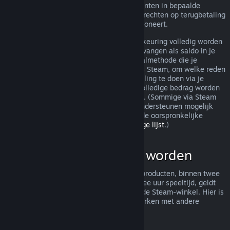
terugbetaling toch worden behandeld. Klanten in bepaalde
jurisdicties hebben mogelijk aanvullende rechten op terugbetaling
wanneer het spel niet naar behoren functioneert.
Je aankoop zal binnen een week na goedkeuring volledig worden
terugbetaald. Je zult de terugbetaling ontvangen als saldo in je
Steam-portemonnee of via dezelfde betaalmethode die je
gebruikt hebt om de aankoop te doen. Als Steam, om welke reden
dan ook, niet in staat is om een terugbetaling te doen via je
oorspronkelijke betaalmethode, zal het volledige bedrag worden
bijgeschreven aan je Steam-portemonnee. (Sommige via Steam
beschikbare betaalmethoden in je land ondersteunen mogelijk
geen terugbetaling van een aankoop via de oorspronkelijke
betaalmethode.
Klik hier voor een volledige lijst
.)
Wat kan terugbetaald worden
Het aanbod tot terugbetaling van Steam-producten, binnen twee
weken na aankoop en met minder dan twee uur speeltijd, geldt
voor spellen en softwaretoepassingen in de Steam-winkel. Hier is
een overzicht van hoe terugbetalingen werken met andere
soorten aankopen.