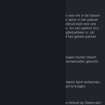
Terugbetalingen van bundels
Je kunt een volledige terugbetaling krijgen voor elk in de Steam-
winkel gekocht pakket zolang geen van de items in het pakket
zijn overgedragen en de gecombineerde gebruikstijd voor alle
items in het pakket minder is dan twee uur. Als een pakket DLC
of een item in een spel bevat dat niet terugbetaalbaar is, zal
Steam je tijdens het afrekenen vertellen of het gehele pakket
terugbetaalbaar is.
Aankopen buiten Steam
Valve doet geen terugbetalingen voor aankopen buiten Steam
(bijvoorbeeld cd-sleutels of Steam-portemonneecodes gekocht
van derden).
VAC-bans
Als je door VAC (het Valve Anti-Cheat-systeem) bent verbannen,
verlies je het recht om dat spel terugbetaald te krijgen.
Video-inhoud
We bieden geen terugbetalingen van video-inhoud op Steam aan