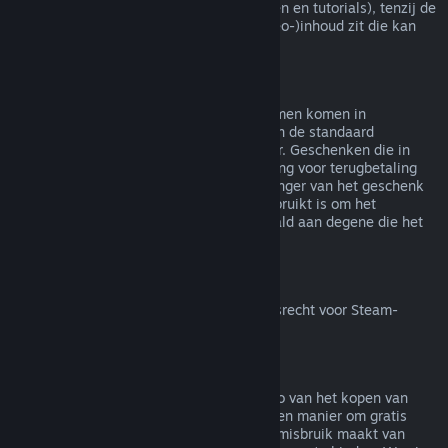
(bijv. films, korte films, series, afleveringen en tutorials), tenzij de
video in een bundel met andere (niet-video-)inhoud zit die kan
worden terugbetaald.
Terugbetalingen van geschenken
Geschenken die niet in gebruik zijn genomen komen in
aanmerking voor een terugbetaling binnen de standaard
terugbetalingsperiode van 14 dagen/2 uur. Geschenken die in
gebruik zijn genomen komen in aanmerking voor terugbetaling
onder dezelfde voorwaarden als de ontvanger van het geschenk
de terugbetaling aanvraagt. Saldo dat gebruikt is om het
geschenk te kopen zal worden terugbetaald aan degene die het
heeft gekocht.
Herroepingsrecht binnen de EU
Voor meer uitleg over hoe het herroepingsrecht voor Steam-
klanten binnen de EU werkt
klik je hier
.
Misbruik
Terugbetalingen zijn bedoeld om het risico van het kopen van
titels op Steam weg te nemen - niet als een manier om gratis
spellen te krijgen. Als het ons lijkt dat je misbruik maakt van