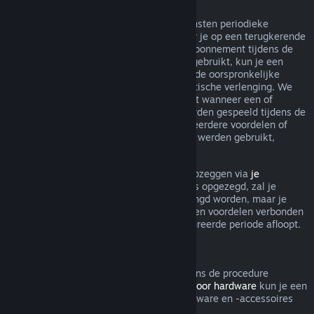
Terugkerende abonnementen
Steam biedt voor sommige inhoud en diensten periodieke
toegang (bijv. maandelijks, jaarlijks) waar je op een terugkerende
basis voor betaalt. Als een terugkerend abonnement tijdens de
huidige gefactureerde periode niet werd gebruikt, kun je een
terugbetaling aanvragen binnen 48 u. na de oorspronkelijke
aankoop, of binnen 48 u. na elke automatische verlenging. We
beschouwen een abonnement als gebruikt wanneer een of
meerdere spellen uit het abonnement werden gespeeld tijdens de
gefactureerde periode, of als er een of meerdere voordelen of
kortingen inbegrepen bij het abonnement werden gebruikt,
opgemaakt, aangepast of overgedragen.
Je kunt een lopend abonnement steeds opzeggen via
je
accountgegevens
. Zodra je abonnement is opgezegd, zal je
abonnement niet meer automatisch verlengd worden, maar je
blijft wel toegang hebben tot alle inhoud en voordelen verbonden
aan je abonnement tot de huidige gefactureerde periode afloopt.
Steam Hardware
Binnen de relevante tijdsperiode en volgens de procedure
aangegeven in het
Terugbetalingsbeleid voor hardware
kun je een
terugbetaling aanvragen voor Steam-hardware en -accessoires
die via Steam zijn gekocht.