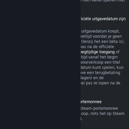
via Steam terugbetaalbaar.
Terugbetalingen voor titels die vóór de officiële uitgavedatum zijn
gekocht
Als je een titel op Steam vóór de officiële uitgavedatum koopt,
geldt de limiet van maximaal twee uur speeltijd voordat je geen
recht meer hebt op een terugbetaling wel (tenzij het een bèta is),
maar de bedenktijd van 14 dagen begint pas na de officiële
uitgavedatum. Als je dus een spel met
Vroegtijdige toegang
of
met
Advance Access
koopt, telt alle speeltijd vanaf het begin
mee voor de limiet van 2 uur. Als je in de voorverkoop een titel
koopt die je niet voor de officiële uitgavedatum kunt spelen, kun
je op ieder gewenst moment voor de uitgave een terugbetaling
aanvragen. De standaard bedenktijd (14 dagen) en de
speeltijdlimiet (2 uur) beginnen in dat geval pas te lopen na de
officiële uitgave van het spel.
Terugbetalingen van saldo in de Steam-portemonnee
Je kunt een terugbetaling van saldo in je Steam-portemonnee
aanvragen binnen veertien dagen na aankoop, mits het op Steam
is gekocht en je er niets van hebt gebruikt.