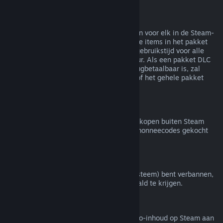
Terugbetalingen van bundels
Je kunt een volledige terugbetaling krijgen voor elk in de Steam-
winkel gekocht pakket zolang geen van de items in het pakket
zijn overgedragen en de gecombineerde gebruikstijd voor alle
items in het pakket minder is dan twee uur. Als een pakket DLC
of een item in een spel bevat dat niet terugbetaalbaar is, zal
Steam je tijdens het afrekenen vertellen of het gehele pakket
terugbetaalbaar is.
Aankopen buiten Steam
Valve doet geen terugbetalingen voor aankopen buiten Steam
(bijvoorbeeld cd-sleutels of Steam-portemonneecodes gekocht
van derden).
VAC-bans
Als je door VAC (het Valve Anti-Cheat-systeem) bent verbannen,
verlies je het recht om dat spel terugbetaald te krijgen.
Video-inhoud
We bieden geen terugbetalingen van video-inhoud op Steam aan