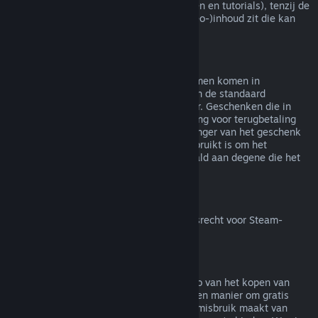
(bijv. films, korte films, series, afleveringen en tutorials), tenzij de
video in een bundel met andere (niet-video-)inhoud zit die kan
worden terugbetaald.
Terugbetalingen van geschenken
Geschenken die niet in gebruik zijn genomen komen in
aanmerking voor een terugbetaling binnen de standaard
terugbetalingsperiode van 14 dagen/2 uur. Geschenken die in
gebruik zijn genomen komen in aanmerking voor terugbetaling
onder dezelfde voorwaarden als de ontvanger van het geschenk
de terugbetaling aanvraagt. Saldo dat gebruikt is om het
geschenk te kopen zal worden terugbetaald aan degene die het
heeft gekocht.
Herroepingsrecht binnen de EU
Voor meer uitleg over hoe het herroepingsrecht voor Steam-
klanten binnen de EU werkt
klik je hier
.
Misbruik
Terugbetalingen zijn bedoeld om het risico van het kopen van
titels op Steam weg te nemen - niet als een manier om gratis
spellen te krijgen. Als het ons lijkt dat je misbruik maakt van