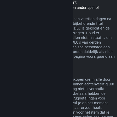
Terugbetalingen van Downloadable Content
(Steam-winkelinhoud bruikbaar binnen een ander spel of
softwaretoepassing, "DLC")
In de Steam-winkel gekochte DLC kan binnen veertien dagen na
aankoop worden terugbetaald, zolang de bijbehorende titel
minder dan twee uur gespeeld is sinds de DLC is gekocht en de
DLC niet is verbruikt, gewijzigd of overgedragen. Houd er
rekening mee dat Steam in sommige gevallen niet in staat is om
terugbetalingen te doen voor een aantal DLC's van derden
(bijvoorbeeld als de DLC onomkeerbaar een spelpersonage een
level laat stijgen). Deze uitzonderingen worden duidelijk als niet-
terugbetaalbaar gemarkeerd op de winkelpagina voorafgaand aan
de aankoop.
Terugbetalingen op aankopen in het spel
Steam biedt terugbetalingen aan voor aankopen die in alle door
Valve ontwikkelde spellen zijn gemaakt, binnen achtenveertig uur
na aankoop, zolang het item in het spel nog niet is verbruikt,
gewijzigd of overgedragen. Andere ontwikkelaars hebben de
mogelijkheid op deze voorwaarden ook terugbetalingen voor
items in hun spel in te schakelen. Steam zal je op het moment
van aankoop vertellen of de spelontwikkelaar ervoor heeft
gekozen om terugbetalingen aan te bieden voor het item dat je
koopt. Anders zijn aankopen in het spel in niet-Valve-spellen niet