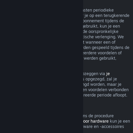
Terugkerende abonnementen
Steam biedt voor sommige inhoud en diensten periodieke
toegang (bijv. maandelijks, jaarlijks) waar je op een terugkerende
basis voor betaalt. Als een terugkerend abonnement tijdens de
huidige gefactureerde periode niet werd gebruikt, kun je een
terugbetaling aanvragen binnen 48 u. na de oorspronkelijke
aankoop, of binnen 48 u. na elke automatische verlenging. We
beschouwen een abonnement als gebruikt wanneer een of
meerdere spellen uit het abonnement werden gespeeld tijdens de
gefactureerde periode, of als er een of meerdere voordelen of
kortingen inbegrepen bij het abonnement werden gebruikt,
opgemaakt, aangepast of overgedragen.
Je kunt een lopend abonnement steeds opzeggen via
je
accountgegevens
. Zodra je abonnement is opgezegd, zal je
abonnement niet meer automatisch verlengd worden, maar je
blijft wel toegang hebben tot alle inhoud en voordelen verbonden
aan je abonnement tot de huidige gefactureerde periode afloopt.
Steam Hardware
Binnen de relevante tijdsperiode en volgens de procedure
aangegeven in het
Terugbetalingsbeleid voor hardware
kun je een
terugbetaling aanvragen voor Steam-hardware en -accessoires
die via Steam zijn gekocht.