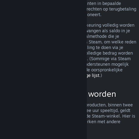
terugbetaling toch worden behandeld. Klanten in bepaalde
jurisdicties hebben mogelijk aanvullende rechten op terugbetaling
wanneer het spel niet naar behoren functioneert.
Je aankoop zal binnen een week na goedkeuring volledig worden
terugbetaald. Je zult de terugbetaling ontvangen als saldo in je
Steam-portemonnee of via dezelfde betaalmethode die je
gebruikt hebt om de aankoop te doen. Als Steam, om welke reden
dan ook, niet in staat is om een terugbetaling te doen via je
oorspronkelijke betaalmethode, zal het volledige bedrag worden
bijgeschreven aan je Steam-portemonnee. (Sommige via Steam
beschikbare betaalmethoden in je land ondersteunen mogelijk
geen terugbetaling van een aankoop via de oorspronkelijke
betaalmethode.
Klik hier voor een volledige lijst
.)
Wat kan terugbetaald worden
Het aanbod tot terugbetaling van Steam-producten, binnen twee
weken na aankoop en met minder dan twee uur speeltijd, geldt
voor spellen en softwaretoepassingen in de Steam-winkel. Hier is
een overzicht van hoe terugbetalingen werken met andere
soorten aankopen.