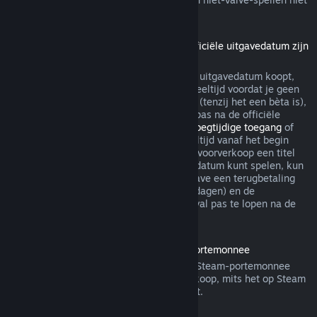
via Steam terugbetaalbaar.
Terugbetalingen voor titels die vóór de officiële uitgavedatum zijn
gekocht
Als je een titel op Steam vóór de officiële uitgavedatum koopt,
geldt de limiet van maximaal twee uur speeltijd voordat je geen
recht meer hebt op een terugbetaling wel (tenzij het een bèta is),
maar de bedenktijd van 14 dagen begint pas na de officiële
uitgavedatum. Als je dus een spel met
Vroegtijdige toegang
of
met
Advance Access
koopt, telt alle speeltijd vanaf het begin
mee voor de limiet van 2 uur. Als je in de voorverkoop een titel
koopt die je niet voor de officiële uitgavedatum kunt spelen, kun
je op ieder gewenst moment voor de uitgave een terugbetaling
aanvragen. De standaard bedenktijd (14 dagen) en de
speeltijdlimiet (2 uur) beginnen in dat geval pas te lopen na de
officiële uitgave van het spel.
Terugbetalingen van saldo in de Steam-portemonnee
Je kunt een terugbetaling van saldo in je Steam-portemonnee
aanvragen binnen veertien dagen na aankoop, mits het op Steam
is gekocht en je er niets van hebt gebruikt.