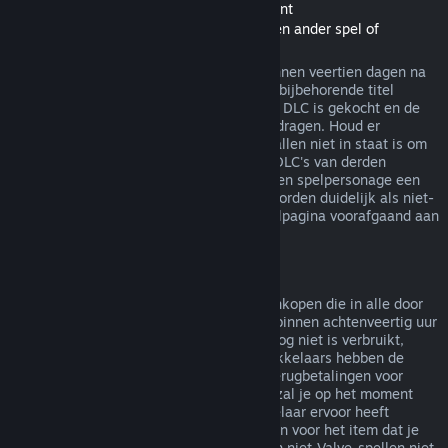
Terugbetalingen van Downloadable Content
(Steam-winkelinhoud bruikbaar binnen een ander spel of
softwaretoepassing, "DLC")
In de Steam-winkel gekochte DLC kan binnen veertien dagen na
aankoop worden terugbetaald, zolang de bijbehorende titel
minder dan twee uur gespeeld is sinds de DLC is gekocht en de
DLC niet is verbruikt, gewijzigd of overgedragen. Houd er
rekening mee dat Steam in sommige gevallen niet in staat is om
terugbetalingen te doen voor een aantal DLC's van derden
(bijvoorbeeld als de DLC onomkeerbaar een spelpersonage een
level laat stijgen). Deze uitzonderingen worden duidelijk als niet-
terugbetaalbaar gemarkeerd op de winkelpagina voorafgaand aan
de aankoop.
Terugbetalingen op aankopen in het spel
Steam biedt terugbetalingen aan voor aankopen die in alle door
Valve ontwikkelde spellen zijn gemaakt, binnen achtenveertig uur
na aankoop, zolang het item in het spel nog niet is verbruikt,
gewijzigd of overgedragen. Andere ontwikkelaars hebben de
mogelijkheid op deze voorwaarden ook terugbetalingen voor
items in hun spel in te schakelen. Steam zal je op het moment
van aankoop vertellen of de spelontwikkelaar ervoor heeft
gekozen om terugbetalingen aan te bieden voor het item dat je
koopt. Anders zijn aankopen in het spel in niet-Valve-spellen niet