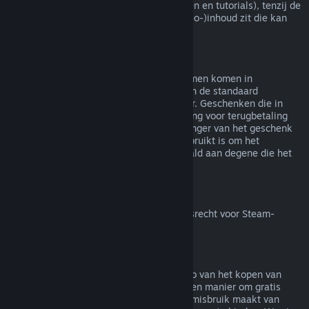
(bijv. films, korte films, series, afleveringen en tutorials), tenzij de
video in een bundel met andere (niet-video-)inhoud zit die kan
worden terugbetaald.
Terugbetalingen van geschenken
Geschenken die niet in gebruik zijn genomen komen in
aanmerking voor een terugbetaling binnen de standaard
terugbetalingsperiode van 14 dagen/2 uur. Geschenken die in
gebruik zijn genomen komen in aanmerking voor terugbetaling
onder dezelfde voorwaarden als de ontvanger van het geschenk
de terugbetaling aanvraagt. Saldo dat gebruikt is om het
geschenk te kopen zal worden terugbetaald aan degene die het
heeft gekocht.
Herroepingsrecht binnen de EU
Voor meer uitleg over hoe het herroepingsrecht voor Steam-
klanten binnen de EU werkt
klik je hier
.
Misbruik
Terugbetalingen zijn bedoeld om het risico van het kopen van
titels op Steam weg te nemen - niet als een manier om gratis
spellen te krijgen. Als het ons lijkt dat je misbruik maakt van