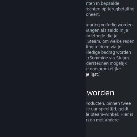
terugbetaling toch worden behandeld. Klanten in bepaalde
jurisdicties hebben mogelijk aanvullende rechten op terugbetaling
wanneer het spel niet naar behoren functioneert.
Je aankoop zal binnen een week na goedkeuring volledig worden
terugbetaald. Je zult de terugbetaling ontvangen als saldo in je
Steam-portemonnee of via dezelfde betaalmethode die je
gebruikt hebt om de aankoop te doen. Als Steam, om welke reden
dan ook, niet in staat is om een terugbetaling te doen via je
oorspronkelijke betaalmethode, zal het volledige bedrag worden
bijgeschreven aan je Steam-portemonnee. (Sommige via Steam
beschikbare betaalmethoden in je land ondersteunen mogelijk
geen terugbetaling van een aankoop via de oorspronkelijke
betaalmethode.
Klik hier voor een volledige lijst
.)
Wat kan terugbetaald worden
Het aanbod tot terugbetaling van Steam-producten, binnen twee
weken na aankoop en met minder dan twee uur speeltijd, geldt
voor spellen en softwaretoepassingen in de Steam-winkel. Hier is
een overzicht van hoe terugbetalingen werken met andere
soorten aankopen.