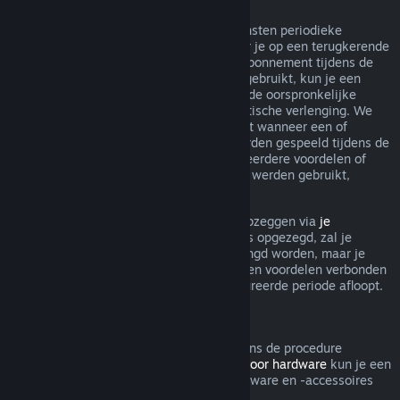
Terugkerende abonnementen
Steam biedt voor sommige inhoud en diensten periodieke
toegang (bijv. maandelijks, jaarlijks) waar je op een terugkerende
basis voor betaalt. Als een terugkerend abonnement tijdens de
huidige gefactureerde periode niet werd gebruikt, kun je een
terugbetaling aanvragen binnen 48 u. na de oorspronkelijke
aankoop, of binnen 48 u. na elke automatische verlenging. We
beschouwen een abonnement als gebruikt wanneer een of
meerdere spellen uit het abonnement werden gespeeld tijdens de
gefactureerde periode, of als er een of meerdere voordelen of
kortingen inbegrepen bij het abonnement werden gebruikt,
opgemaakt, aangepast of overgedragen.
Je kunt een lopend abonnement steeds opzeggen via
je
accountgegevens
. Zodra je abonnement is opgezegd, zal je
abonnement niet meer automatisch verlengd worden, maar je
blijft wel toegang hebben tot alle inhoud en voordelen verbonden
aan je abonnement tot de huidige gefactureerde periode afloopt.
Steam Hardware
Binnen de relevante tijdsperiode en volgens de procedure
aangegeven in het
Terugbetalingsbeleid voor hardware
kun je een
terugbetaling aanvragen voor Steam-hardware en -accessoires
die via Steam zijn gekocht.