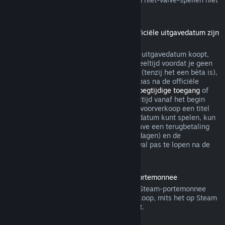
via Steam terugbetaalbaar.
Terugbetalingen voor titels die vóór de officiële uitgavedatum zijn
gekocht
Als je een titel op Steam vóór de officiële uitgavedatum koopt,
geldt de limiet van maximaal twee uur speeltijd voordat je geen
recht meer hebt op een terugbetaling wel (tenzij het een bèta is),
maar de bedenktijd van 14 dagen begint pas na de officiële
uitgavedatum. Als je dus een spel met
Vroegtijdige toegang
of
met
Advance Access
koopt, telt alle speeltijd vanaf het begin
mee voor de limiet van 2 uur. Als je in de voorverkoop een titel
koopt die je niet voor de officiële uitgavedatum kunt spelen, kun
je op ieder gewenst moment voor de uitgave een terugbetaling
aanvragen. De standaard bedenktijd (14 dagen) en de
speeltijdlimiet (2 uur) beginnen in dat geval pas te lopen na de
officiële uitgave van het spel.
Terugbetalingen van saldo in de Steam-portemonnee
Je kunt een terugbetaling van saldo in je Steam-portemonnee
aanvragen binnen veertien dagen na aankoop, mits het op Steam
is gekocht en je er niets van hebt gebruikt.