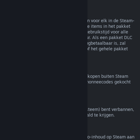
Terugbetalingen van bundels
Je kunt een volledige terugbetaling krijgen voor elk in de Steam-
winkel gekocht pakket zolang geen van de items in het pakket
zijn overgedragen en de gecombineerde gebruikstijd voor alle
items in het pakket minder is dan twee uur. Als een pakket DLC
of een item in een spel bevat dat niet terugbetaalbaar is, zal
Steam je tijdens het afrekenen vertellen of het gehele pakket
terugbetaalbaar is.
Aankopen buiten Steam
Valve doet geen terugbetalingen voor aankopen buiten Steam
(bijvoorbeeld cd-sleutels of Steam-portemonneecodes gekocht
van derden).
VAC-bans
Als je door VAC (het Valve Anti-Cheat-systeem) bent verbannen,
verlies je het recht om dat spel terugbetaald te krijgen.
Video-inhoud
We bieden geen terugbetalingen van video-inhoud op Steam aan