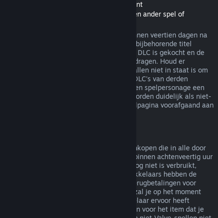
Terugbetalingen van Downloadable Content
(Steam-winkelinhoud bruikbaar binnen een ander spel of
softwaretoepassing, "DLC")
In de Steam-winkel gekochte DLC kan binnen veertien dagen na
aankoop worden terugbetaald, zolang de bijbehorende titel
minder dan twee uur gespeeld is sinds de DLC is gekocht en de
DLC niet is verbruikt, gewijzigd of overgedragen. Houd er
rekening mee dat Steam in sommige gevallen niet in staat is om
terugbetalingen te doen voor een aantal DLC's van derden
(bijvoorbeeld als de DLC onomkeerbaar een spelpersonage een
level laat stijgen). Deze uitzonderingen worden duidelijk als niet-
terugbetaalbaar gemarkeerd op de winkelpagina voorafgaand aan
de aankoop.
Terugbetalingen op aankopen in het spel
Steam biedt terugbetalingen aan voor aankopen die in alle door
Valve ontwikkelde spellen zijn gemaakt, binnen achtenveertig uur
na aankoop, zolang het item in het spel nog niet is verbruikt,
gewijzigd of overgedragen. Andere ontwikkelaars hebben de
mogelijkheid op deze voorwaarden ook terugbetalingen voor
items in hun spel in te schakelen. Steam zal je op het moment
van aankoop vertellen of de spelontwikkelaar ervoor heeft
gekozen om terugbetalingen aan te bieden voor het item dat je
koopt. Anders zijn aankopen in het spel in niet-Valve-spellen niet