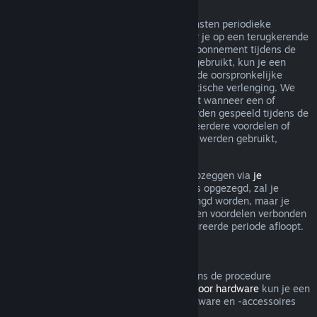
Terugkerende abonnementen
Steam biedt voor sommige inhoud en diensten periodieke
toegang (bijv. maandelijks, jaarlijks) waar je op een terugkerende
basis voor betaalt. Als een terugkerend abonnement tijdens de
huidige gefactureerde periode niet werd gebruikt, kun je een
terugbetaling aanvragen binnen 48 u. na de oorspronkelijke
aankoop, of binnen 48 u. na elke automatische verlenging. We
beschouwen een abonnement als gebruikt wanneer een of
meerdere spellen uit het abonnement werden gespeeld tijdens de
gefactureerde periode, of als er een of meerdere voordelen of
kortingen inbegrepen bij het abonnement werden gebruikt,
opgemaakt, aangepast of overgedragen.
Je kunt een lopend abonnement steeds opzeggen via
je
accountgegevens
. Zodra je abonnement is opgezegd, zal je
abonnement niet meer automatisch verlengd worden, maar je
blijft wel toegang hebben tot alle inhoud en voordelen verbonden
aan je abonnement tot de huidige gefactureerde periode afloopt.
Steam Hardware
Binnen de relevante tijdsperiode en volgens de procedure
aangegeven in het
Terugbetalingsbeleid voor hardware
kun je een
terugbetaling aanvragen voor Steam-hardware en -accessoires
die via Steam zijn gekocht.