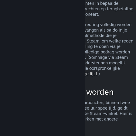
terugbetaling toch worden behandeld. Klanten in bepaalde
jurisdicties hebben mogelijk aanvullende rechten op terugbetaling
wanneer het spel niet naar behoren functioneert.
Je aankoop zal binnen een week na goedkeuring volledig worden
terugbetaald. Je zult de terugbetaling ontvangen als saldo in je
Steam-portemonnee of via dezelfde betaalmethode die je
gebruikt hebt om de aankoop te doen. Als Steam, om welke reden
dan ook, niet in staat is om een terugbetaling te doen via je
oorspronkelijke betaalmethode, zal het volledige bedrag worden
bijgeschreven aan je Steam-portemonnee. (Sommige via Steam
beschikbare betaalmethoden in je land ondersteunen mogelijk
geen terugbetaling van een aankoop via de oorspronkelijke
betaalmethode.
Klik hier voor een volledige lijst
.)
Wat kan terugbetaald worden
Het aanbod tot terugbetaling van Steam-producten, binnen twee
weken na aankoop en met minder dan twee uur speeltijd, geldt
voor spellen en softwaretoepassingen in de Steam-winkel. Hier is
een overzicht van hoe terugbetalingen werken met andere
soorten aankopen.