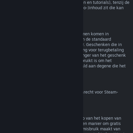
(bijv. films, korte films, series, afleveringen en tutorials), tenzij de
video in een bundel met andere (niet-video-)inhoud zit die kan
worden terugbetaald.
Terugbetalingen van geschenken
Geschenken die niet in gebruik zijn genomen komen in
aanmerking voor een terugbetaling binnen de standaard
terugbetalingsperiode van 14 dagen/2 uur. Geschenken die in
gebruik zijn genomen komen in aanmerking voor terugbetaling
onder dezelfde voorwaarden als de ontvanger van het geschenk
de terugbetaling aanvraagt. Saldo dat gebruikt is om het
geschenk te kopen zal worden terugbetaald aan degene die het
heeft gekocht.
Herroepingsrecht binnen de EU
Voor meer uitleg over hoe het herroepingsrecht voor Steam-
klanten binnen de EU werkt
klik je hier
.
Misbruik
Terugbetalingen zijn bedoeld om het risico van het kopen van
titels op Steam weg te nemen - niet als een manier om gratis
spellen te krijgen. Als het ons lijkt dat je misbruik maakt van