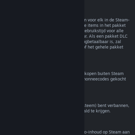
Terugbetalingen van bundels
Je kunt een volledige terugbetaling krijgen voor elk in de Steam-
winkel gekocht pakket zolang geen van de items in het pakket
zijn overgedragen en de gecombineerde gebruikstijd voor alle
items in het pakket minder is dan twee uur. Als een pakket DLC
of een item in een spel bevat dat niet terugbetaalbaar is, zal
Steam je tijdens het afrekenen vertellen of het gehele pakket
terugbetaalbaar is.
Aankopen buiten Steam
Valve doet geen terugbetalingen voor aankopen buiten Steam
(bijvoorbeeld cd-sleutels of Steam-portemonneecodes gekocht
van derden).
VAC-bans
Als je door VAC (het Valve Anti-Cheat-systeem) bent verbannen,
verlies je het recht om dat spel terugbetaald te krijgen.
Video-inhoud
We bieden geen terugbetalingen van video-inhoud op Steam aan