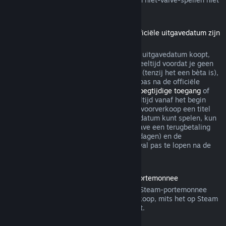
via Steam terugbetaalbaar.
Terugbetalingen voor titels die vóór de officiële uitgavedatum zijn
gekocht
Als je een titel op Steam vóór de officiële uitgavedatum koopt,
geldt de limiet van maximaal twee uur speeltijd voordat je geen
recht meer hebt op een terugbetaling wel (tenzij het een bèta is),
maar de bedenktijd van 14 dagen begint pas na de officiële
uitgavedatum. Als je dus een spel met
Vroegtijdige toegang
of
met
Advance Access
koopt, telt alle speeltijd vanaf het begin
mee voor de limiet van 2 uur. Als je in de voorverkoop een titel
koopt die je niet voor de officiële uitgavedatum kunt spelen, kun
je op ieder gewenst moment voor de uitgave een terugbetaling
aanvragen. De standaard bedenktijd (14 dagen) en de
speeltijdlimiet (2 uur) beginnen in dat geval pas te lopen na de
officiële uitgave van het spel.
Terugbetalingen van saldo in de Steam-portemonnee
Je kunt een terugbetaling van saldo in je Steam-portemonnee
aanvragen binnen veertien dagen na aankoop, mits het op Steam
is gekocht en je er niets van hebt gebruikt.