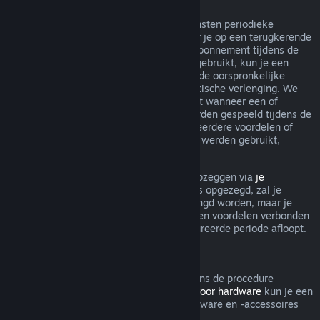
Terugkerende abonnementen
Steam biedt voor sommige inhoud en diensten periodieke
toegang (bijv. maandelijks, jaarlijks) waar je op een terugkerende
basis voor betaalt. Als een terugkerend abonnement tijdens de
huidige gefactureerde periode niet werd gebruikt, kun je een
terugbetaling aanvragen binnen 48 u. na de oorspronkelijke
aankoop, of binnen 48 u. na elke automatische verlenging. We
beschouwen een abonnement als gebruikt wanneer een of
meerdere spellen uit het abonnement werden gespeeld tijdens de
gefactureerde periode, of als er een of meerdere voordelen of
kortingen inbegrepen bij het abonnement werden gebruikt,
opgemaakt, aangepast of overgedragen.
Je kunt een lopend abonnement steeds opzeggen via
je
accountgegevens
. Zodra je abonnement is opgezegd, zal je
abonnement niet meer automatisch verlengd worden, maar je
blijft wel toegang hebben tot alle inhoud en voordelen verbonden
aan je abonnement tot de huidige gefactureerde periode afloopt.
Steam Hardware
Binnen de relevante tijdsperiode en volgens de procedure
aangegeven in het
Terugbetalingsbeleid voor hardware
kun je een
terugbetaling aanvragen voor Steam-hardware en -accessoires
die via Steam zijn gekocht.