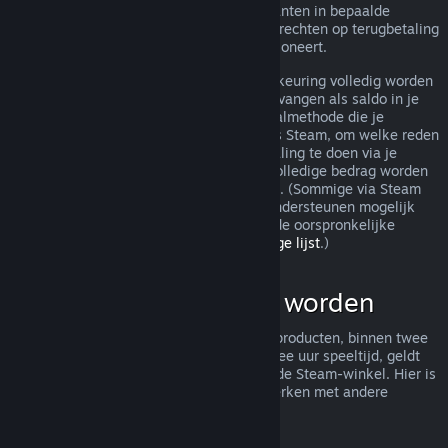
terugbetaling toch worden behandeld. Klanten in bepaalde
jurisdicties hebben mogelijk aanvullende rechten op terugbetaling
wanneer het spel niet naar behoren functioneert.
Je aankoop zal binnen een week na goedkeuring volledig worden
terugbetaald. Je zult de terugbetaling ontvangen als saldo in je
Steam-portemonnee of via dezelfde betaalmethode die je
gebruikt hebt om de aankoop te doen. Als Steam, om welke reden
dan ook, niet in staat is om een terugbetaling te doen via je
oorspronkelijke betaalmethode, zal het volledige bedrag worden
bijgeschreven aan je Steam-portemonnee. (Sommige via Steam
beschikbare betaalmethoden in je land ondersteunen mogelijk
geen terugbetaling van een aankoop via de oorspronkelijke
betaalmethode.
Klik hier voor een volledige lijst
.)
Wat kan terugbetaald worden
Het aanbod tot terugbetaling van Steam-producten, binnen twee
weken na aankoop en met minder dan twee uur speeltijd, geldt
voor spellen en softwaretoepassingen in de Steam-winkel. Hier is
een overzicht van hoe terugbetalingen werken met andere
soorten aankopen.