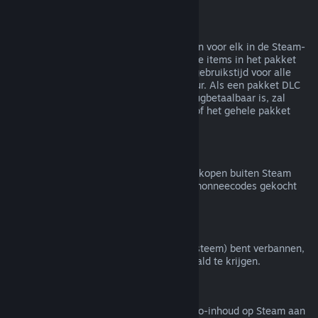
Terugbetalingen van bundels
Je kunt een volledige terugbetaling krijgen voor elk in de Steam-
winkel gekocht pakket zolang geen van de items in het pakket
zijn overgedragen en de gecombineerde gebruikstijd voor alle
items in het pakket minder is dan twee uur. Als een pakket DLC
of een item in een spel bevat dat niet terugbetaalbaar is, zal
Steam je tijdens het afrekenen vertellen of het gehele pakket
terugbetaalbaar is.
Aankopen buiten Steam
Valve doet geen terugbetalingen voor aankopen buiten Steam
(bijvoorbeeld cd-sleutels of Steam-portemonneecodes gekocht
van derden).
VAC-bans
Als je door VAC (het Valve Anti-Cheat-systeem) bent verbannen,
verlies je het recht om dat spel terugbetaald te krijgen.
Video-inhoud
We bieden geen terugbetalingen van video-inhoud op Steam aan