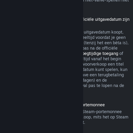
via Steam terugbetaalbaar.
Terugbetalingen voor titels die vóór de officiële uitgavedatum zijn
gekocht
Als je een titel op Steam vóór de officiële uitgavedatum koopt,
geldt de limiet van maximaal twee uur speeltijd voordat je geen
recht meer hebt op een terugbetaling wel (tenzij het een bèta is),
maar de bedenktijd van 14 dagen begint pas na de officiële
uitgavedatum. Als je dus een spel met
Vroegtijdige toegang
of
met
Advance Access
koopt, telt alle speeltijd vanaf het begin
mee voor de limiet van 2 uur. Als je in de voorverkoop een titel
koopt die je niet voor de officiële uitgavedatum kunt spelen, kun
je op ieder gewenst moment voor de uitgave een terugbetaling
aanvragen. De standaard bedenktijd (14 dagen) en de
speeltijdlimiet (2 uur) beginnen in dat geval pas te lopen na de
officiële uitgave van het spel.
Terugbetalingen van saldo in de Steam-portemonnee
Je kunt een terugbetaling van saldo in je Steam-portemonnee
aanvragen binnen veertien dagen na aankoop, mits het op Steam
is gekocht en je er niets van hebt gebruikt.