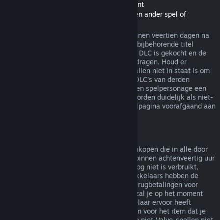
Terugbetalingen van Downloadable Content
(Steam-winkelinhoud bruikbaar binnen een ander spel of
softwaretoepassing, "DLC")
In de Steam-winkel gekochte DLC kan binnen veertien dagen na
aankoop worden terugbetaald, zolang de bijbehorende titel
minder dan twee uur gespeeld is sinds de DLC is gekocht en de
DLC niet is verbruikt, gewijzigd of overgedragen. Houd er
rekening mee dat Steam in sommige gevallen niet in staat is om
terugbetalingen te doen voor een aantal DLC's van derden
(bijvoorbeeld als de DLC onomkeerbaar een spelpersonage een
level laat stijgen). Deze uitzonderingen worden duidelijk als niet-
terugbetaalbaar gemarkeerd op de winkelpagina voorafgaand aan
de aankoop.
Terugbetalingen op aankopen in het spel
Steam biedt terugbetalingen aan voor aankopen die in alle door
Valve ontwikkelde spellen zijn gemaakt, binnen achtenveertig uur
na aankoop, zolang het item in het spel nog niet is verbruikt,
gewijzigd of overgedragen. Andere ontwikkelaars hebben de
mogelijkheid op deze voorwaarden ook terugbetalingen voor
items in hun spel in te schakelen. Steam zal je op het moment
van aankoop vertellen of de spelontwikkelaar ervoor heeft
gekozen om terugbetalingen aan te bieden voor het item dat je
koopt. Anders zijn aankopen in het spel in niet-Valve-spellen niet