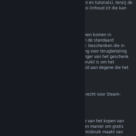
(bijv. films, korte films, series, afleveringen en tutorials), tenzij de
video in een bundel met andere (niet-video-)inhoud zit die kan
worden terugbetaald.
Terugbetalingen van geschenken
Geschenken die niet in gebruik zijn genomen komen in
aanmerking voor een terugbetaling binnen de standaard
terugbetalingsperiode van 14 dagen/2 uur. Geschenken die in
gebruik zijn genomen komen in aanmerking voor terugbetaling
onder dezelfde voorwaarden als de ontvanger van het geschenk
de terugbetaling aanvraagt. Saldo dat gebruikt is om het
geschenk te kopen zal worden terugbetaald aan degene die het
heeft gekocht.
Herroepingsrecht binnen de EU
Voor meer uitleg over hoe het herroepingsrecht voor Steam-
klanten binnen de EU werkt
klik je hier
.
Misbruik
Terugbetalingen zijn bedoeld om het risico van het kopen van
titels op Steam weg te nemen - niet als een manier om gratis
spellen te krijgen. Als het ons lijkt dat je misbruik maakt van