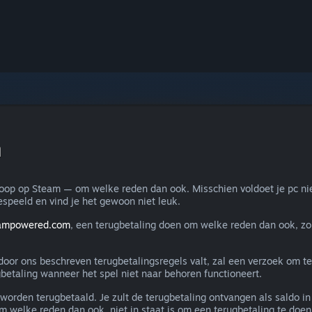
n
koop op Steam — om welke reden dan ook. Misschien voldoet je pc nie
espeeld en vind je het gewoon niet leuk.
eampowered.com
, een terugbetaling doen om welke reden dan ook, zo
e door ons beschreven terugbetalingsregels valt, zal een verzoek om 
betaling wanneer het spel niet naar behoren functioneert.
worden terugbetaald. Je zult de terugbetaling ontvangen als saldo 
 welke reden dan ook, niet in staat is om een terugbetaling te doen 