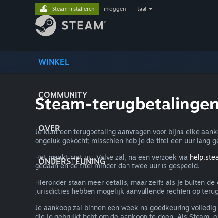
Steam installeren
inloggen
|
taal
WINKEL
COMMUNITY
Steam-terugbetalinge
OVER
Je kunt een terugbetaling aanvragen voor bijna elke aan
ongeluk gekocht; misschien heb je de titel een uur lang g
Het maakt niet uit. Valve zal, na een verzoek via
help.st
ONDERSTEUNING
gedaan en de titel minder dan twee uur is gespeeld.
Hieronder staan meer details, maar zelfs als je buiten d
jurisdicties hebben mogelijk aanvullende rechten op terug
Je aankoop zal binnen een week na goedkeuring volledig 
die je gebruikt hebt om de aankoop te doen. Als Steam, om