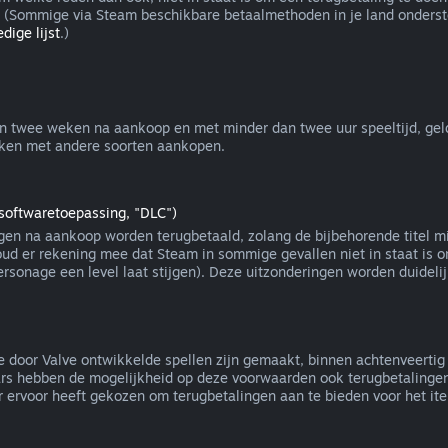
(Sommige via Steam beschikbare betaalmethoden in je land onderst
dige lijst
.)
n twee weken na aankoop en met minder dan twee uur speeltijd, gel
erken met andere soorten aankopen.
softwaretoepassing, "DLC")
en na aankoop worden terugbetaald, zolang de bijbehorende titel mi
Houd er rekening mee dat Steam in sommige gevallen niet in staat is 
rsonage een level laat stijgen). Deze uitzonderingen worden duideli
 door Valve ontwikkelde spellen zijn gemaakt, binnen achtenveertig u
rs hebben de mogelijkheid op deze voorwaarden ook terugbetalingen v
ervoor heeft gekozen om terugbetalingen aan te bieden voor het item 