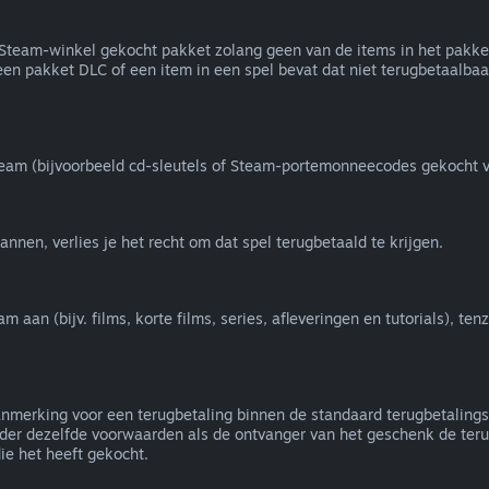
de Steam-winkel gekocht pakket zolang geen van de items in het pakk
een pakket DLC of een item in een spel bevat dat niet terugbetaalbaar 
team (bijvoorbeeld cd-sleutels of Steam-portemonneecodes gekocht v
nnen, verlies je het recht om dat spel terugbetaald te krijgen.
an (bijv. films, korte films, series, afleveringen en tutorials), ten
nmerking voor een terugbetaling binnen de standaard terugbetalings
er dezelfde voorwaarden als de ontvanger van het geschenk de terug
e het heeft gekocht.