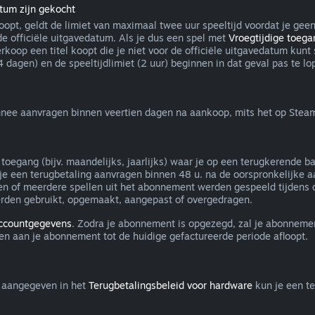
atum zijn gekocht
koopt, geldt de limiet van maximaal twee uur speeltijd voordat je gee
de officiële uitgavedatum. Als je dus een spel met
Vroegtijdige toega
verkoop een titel koopt die je niet voor de officiële uitgavedatum ku
dagen) en de speeltijdlimiet (2 uur) beginnen in dat geval pas te lop
nee aanvragen binnen veertien dagen na aankoop, mits het op Steam i
oegang (bijv. maandelijks, jaarlijks) waar je op een terugkerende b
 je een terugbetaling aanvragen binnen 48 u. na de oorspronkelijke a
of meerdere spellen uit het abonnement werden gespeeld tijdens de
erden gebruikt, opgemaakt, aangepast of overgedragen.
accountgegevens
. Zodra je abonnement is opgezegd, zal je abonnemen
en aan je abonnement tot de huidige gefactureerde periode afloopt.
e aangegeven in het
Terugbetalingsbeleid voor hardware
kun je een t