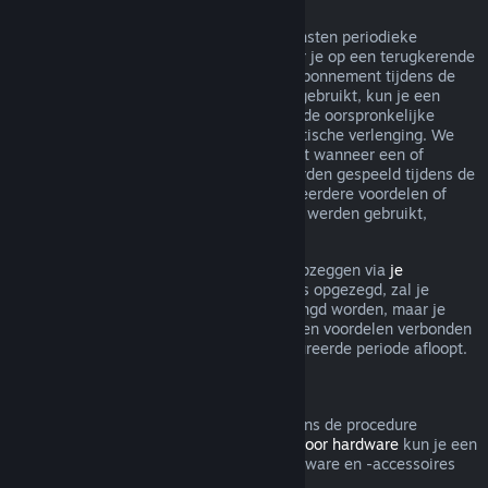
Terugkerende abonnementen
Steam biedt voor sommige inhoud en diensten periodieke
toegang (bijv. maandelijks, jaarlijks) waar je op een terugkerende
basis voor betaalt. Als een terugkerend abonnement tijdens de
huidige gefactureerde periode niet werd gebruikt, kun je een
terugbetaling aanvragen binnen 48 u. na de oorspronkelijke
aankoop, of binnen 48 u. na elke automatische verlenging. We
beschouwen een abonnement als gebruikt wanneer een of
meerdere spellen uit het abonnement werden gespeeld tijdens de
gefactureerde periode, of als er een of meerdere voordelen of
kortingen inbegrepen bij het abonnement werden gebruikt,
opgemaakt, aangepast of overgedragen.
Je kunt een lopend abonnement steeds opzeggen via
je
accountgegevens
. Zodra je abonnement is opgezegd, zal je
abonnement niet meer automatisch verlengd worden, maar je
blijft wel toegang hebben tot alle inhoud en voordelen verbonden
aan je abonnement tot de huidige gefactureerde periode afloopt.
Steam Hardware
Binnen de relevante tijdsperiode en volgens de procedure
aangegeven in het
Terugbetalingsbeleid voor hardware
kun je een
terugbetaling aanvragen voor Steam-hardware en -accessoires
die via Steam zijn gekocht.