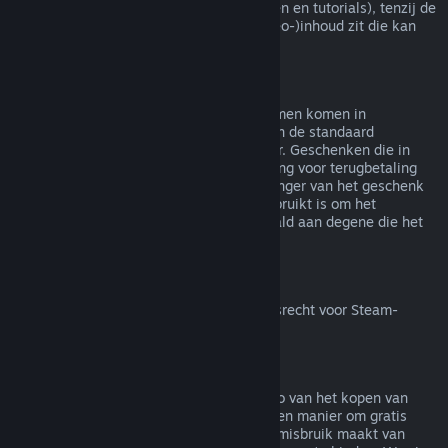
(bijv. films, korte films, series, afleveringen en tutorials), tenzij de
video in een bundel met andere (niet-video-)inhoud zit die kan
worden terugbetaald.
Terugbetalingen van geschenken
Geschenken die niet in gebruik zijn genomen komen in
aanmerking voor een terugbetaling binnen de standaard
terugbetalingsperiode van 14 dagen/2 uur. Geschenken die in
gebruik zijn genomen komen in aanmerking voor terugbetaling
onder dezelfde voorwaarden als de ontvanger van het geschenk
de terugbetaling aanvraagt. Saldo dat gebruikt is om het
geschenk te kopen zal worden terugbetaald aan degene die het
heeft gekocht.
Herroepingsrecht binnen de EU
Voor meer uitleg over hoe het herroepingsrecht voor Steam-
klanten binnen de EU werkt
klik je hier
.
Misbruik
Terugbetalingen zijn bedoeld om het risico van het kopen van
titels op Steam weg te nemen - niet als een manier om gratis
spellen te krijgen. Als het ons lijkt dat je misbruik maakt van