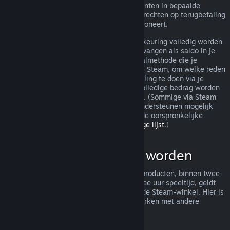
terugbetaling toch worden behandeld. Klanten in bepaalde
jurisdicties hebben mogelijk aanvullende rechten op terugbetaling
wanneer het spel niet naar behoren functioneert.
Je aankoop zal binnen een week na goedkeuring volledig worden
terugbetaald. Je zult de terugbetaling ontvangen als saldo in je
Steam-portemonnee of via dezelfde betaalmethode die je
gebruikt hebt om de aankoop te doen. Als Steam, om welke reden
dan ook, niet in staat is om een terugbetaling te doen via je
oorspronkelijke betaalmethode, zal het volledige bedrag worden
bijgeschreven aan je Steam-portemonnee. (Sommige via Steam
beschikbare betaalmethoden in je land ondersteunen mogelijk
geen terugbetaling van een aankoop via de oorspronkelijke
betaalmethode.
Klik hier voor een volledige lijst
.)
Wat kan terugbetaald worden
Het aanbod tot terugbetaling van Steam-producten, binnen twee
weken na aankoop en met minder dan twee uur speeltijd, geldt
voor spellen en softwaretoepassingen in de Steam-winkel. Hier is
een overzicht van hoe terugbetalingen werken met andere
soorten aankopen.