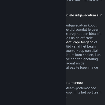
via Steam terugbetaalbaar.
Terugbetalingen voor titels die vóór de officiële uitgavedatum zijn
gekocht
Als je een titel op Steam vóór de officiële uitgavedatum koopt,
geldt de limiet van maximaal twee uur speeltijd voordat je geen
recht meer hebt op een terugbetaling wel (tenzij het een bèta is),
maar de bedenktijd van 14 dagen begint pas na de officiële
uitgavedatum. Als je dus een spel met
Vroegtijdige toegang
of
met
Advance Access
koopt, telt alle speeltijd vanaf het begin
mee voor de limiet van 2 uur. Als je in de voorverkoop een titel
koopt die je niet voor de officiële uitgavedatum kunt spelen, kun
je op ieder gewenst moment voor de uitgave een terugbetaling
aanvragen. De standaard bedenktijd (14 dagen) en de
speeltijdlimiet (2 uur) beginnen in dat geval pas te lopen na de
officiële uitgave van het spel.
Terugbetalingen van saldo in de Steam-portemonnee
Je kunt een terugbetaling van saldo in je Steam-portemonnee
aanvragen binnen veertien dagen na aankoop, mits het op Steam
is gekocht en je er niets van hebt gebruikt.