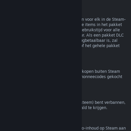
Terugbetalingen van bundels
Je kunt een volledige terugbetaling krijgen voor elk in de Steam-
winkel gekocht pakket zolang geen van de items in het pakket
zijn overgedragen en de gecombineerde gebruikstijd voor alle
items in het pakket minder is dan twee uur. Als een pakket DLC
of een item in een spel bevat dat niet terugbetaalbaar is, zal
Steam je tijdens het afrekenen vertellen of het gehele pakket
terugbetaalbaar is.
Aankopen buiten Steam
Valve doet geen terugbetalingen voor aankopen buiten Steam
(bijvoorbeeld cd-sleutels of Steam-portemonneecodes gekocht
van derden).
VAC-bans
Als je door VAC (het Valve Anti-Cheat-systeem) bent verbannen,
verlies je het recht om dat spel terugbetaald te krijgen.
Video-inhoud
We bieden geen terugbetalingen van video-inhoud op Steam aan