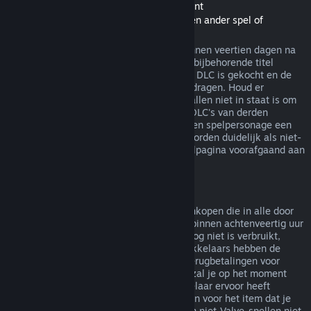
Terugbetalingen van Downloadable Content
(Steam-winkelinhoud bruikbaar binnen een ander spel of
softwaretoepassing, "DLC")
In de Steam-winkel gekochte DLC kan binnen veertien dagen na
aankoop worden terugbetaald, zolang de bijbehorende titel
minder dan twee uur gespeeld is sinds de DLC is gekocht en de
DLC niet is verbruikt, gewijzigd of overgedragen. Houd er
rekening mee dat Steam in sommige gevallen niet in staat is om
terugbetalingen te doen voor een aantal DLC's van derden
(bijvoorbeeld als de DLC onomkeerbaar een spelpersonage een
level laat stijgen). Deze uitzonderingen worden duidelijk als niet-
terugbetaalbaar gemarkeerd op de winkelpagina voorafgaand aan
de aankoop.
Terugbetalingen op aankopen in het spel
Steam biedt terugbetalingen aan voor aankopen die in alle door
Valve ontwikkelde spellen zijn gemaakt, binnen achtenveertig uur
na aankoop, zolang het item in het spel nog niet is verbruikt,
gewijzigd of overgedragen. Andere ontwikkelaars hebben de
mogelijkheid op deze voorwaarden ook terugbetalingen voor
items in hun spel in te schakelen. Steam zal je op het moment
van aankoop vertellen of de spelontwikkelaar ervoor heeft
gekozen om terugbetalingen aan te bieden voor het item dat je
koopt. Anders zijn aankopen in het spel in niet-Valve-spellen niet