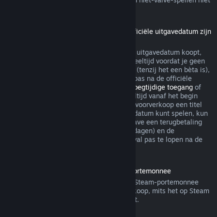
via Steam terugbetaalbaar.
Terugbetalingen voor titels die vóór de officiële uitgavedatum zijn
gekocht
Als je een titel op Steam vóór de officiële uitgavedatum koopt,
geldt de limiet van maximaal twee uur speeltijd voordat je geen
recht meer hebt op een terugbetaling wel (tenzij het een bèta is),
maar de bedenktijd van 14 dagen begint pas na de officiële
uitgavedatum. Als je dus een spel met
Vroegtijdige toegang
of
met
Advance Access
koopt, telt alle speeltijd vanaf het begin
mee voor de limiet van 2 uur. Als je in de voorverkoop een titel
koopt die je niet voor de officiële uitgavedatum kunt spelen, kun
je op ieder gewenst moment voor de uitgave een terugbetaling
aanvragen. De standaard bedenktijd (14 dagen) en de
speeltijdlimiet (2 uur) beginnen in dat geval pas te lopen na de
officiële uitgave van het spel.
Terugbetalingen van saldo in de Steam-portemonnee
Je kunt een terugbetaling van saldo in je Steam-portemonnee
aanvragen binnen veertien dagen na aankoop, mits het op Steam
is gekocht en je er niets van hebt gebruikt.