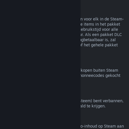
Terugbetalingen van bundels
Je kunt een volledige terugbetaling krijgen voor elk in de Steam-
winkel gekocht pakket zolang geen van de items in het pakket
zijn overgedragen en de gecombineerde gebruikstijd voor alle
items in het pakket minder is dan twee uur. Als een pakket DLC
of een item in een spel bevat dat niet terugbetaalbaar is, zal
Steam je tijdens het afrekenen vertellen of het gehele pakket
terugbetaalbaar is.
Aankopen buiten Steam
Valve doet geen terugbetalingen voor aankopen buiten Steam
(bijvoorbeeld cd-sleutels of Steam-portemonneecodes gekocht
van derden).
VAC-bans
Als je door VAC (het Valve Anti-Cheat-systeem) bent verbannen,
verlies je het recht om dat spel terugbetaald te krijgen.
Video-inhoud
We bieden geen terugbetalingen van video-inhoud op Steam aan