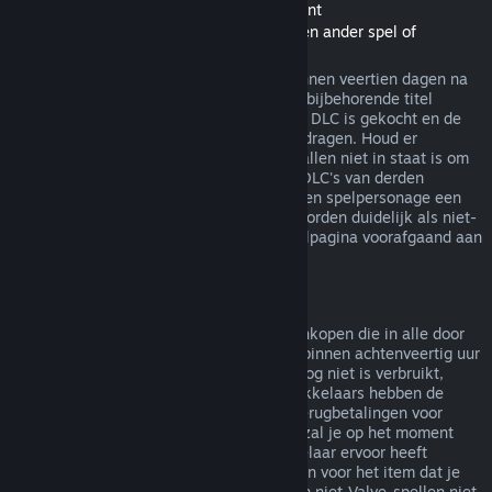
Terugbetalingen van Downloadable Content
(Steam-winkelinhoud bruikbaar binnen een ander spel of
softwaretoepassing, "DLC")
In de Steam-winkel gekochte DLC kan binnen veertien dagen na
aankoop worden terugbetaald, zolang de bijbehorende titel
minder dan twee uur gespeeld is sinds de DLC is gekocht en de
DLC niet is verbruikt, gewijzigd of overgedragen. Houd er
rekening mee dat Steam in sommige gevallen niet in staat is om
terugbetalingen te doen voor een aantal DLC's van derden
(bijvoorbeeld als de DLC onomkeerbaar een spelpersonage een
level laat stijgen). Deze uitzonderingen worden duidelijk als niet-
terugbetaalbaar gemarkeerd op de winkelpagina voorafgaand aan
de aankoop.
Terugbetalingen op aankopen in het spel
Steam biedt terugbetalingen aan voor aankopen die in alle door
Valve ontwikkelde spellen zijn gemaakt, binnen achtenveertig uur
na aankoop, zolang het item in het spel nog niet is verbruikt,
gewijzigd of overgedragen. Andere ontwikkelaars hebben de
mogelijkheid op deze voorwaarden ook terugbetalingen voor
items in hun spel in te schakelen. Steam zal je op het moment
van aankoop vertellen of de spelontwikkelaar ervoor heeft
gekozen om terugbetalingen aan te bieden voor het item dat je
koopt. Anders zijn aankopen in het spel in niet-Valve-spellen niet