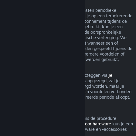
Terugkerende abonnementen
Steam biedt voor sommige inhoud en diensten periodieke
toegang (bijv. maandelijks, jaarlijks) waar je op een terugkerende
basis voor betaalt. Als een terugkerend abonnement tijdens de
huidige gefactureerde periode niet werd gebruikt, kun je een
terugbetaling aanvragen binnen 48 u. na de oorspronkelijke
aankoop, of binnen 48 u. na elke automatische verlenging. We
beschouwen een abonnement als gebruikt wanneer een of
meerdere spellen uit het abonnement werden gespeeld tijdens de
gefactureerde periode, of als er een of meerdere voordelen of
kortingen inbegrepen bij het abonnement werden gebruikt,
opgemaakt, aangepast of overgedragen.
Je kunt een lopend abonnement steeds opzeggen via
je
accountgegevens
. Zodra je abonnement is opgezegd, zal je
abonnement niet meer automatisch verlengd worden, maar je
blijft wel toegang hebben tot alle inhoud en voordelen verbonden
aan je abonnement tot de huidige gefactureerde periode afloopt.
Steam Hardware
Binnen de relevante tijdsperiode en volgens de procedure
aangegeven in het
Terugbetalingsbeleid voor hardware
kun je een
terugbetaling aanvragen voor Steam-hardware en -accessoires
die via Steam zijn gekocht.