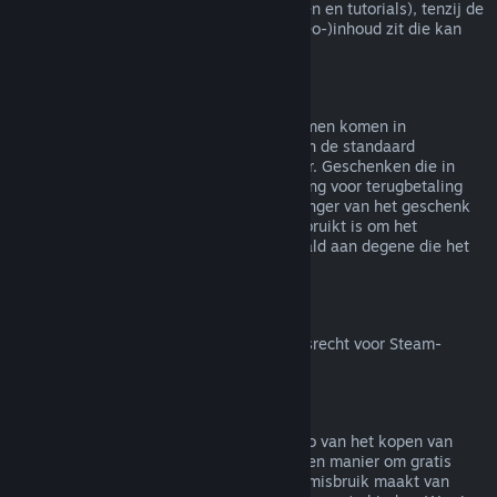
(bijv. films, korte films, series, afleveringen en tutorials), tenzij de
video in een bundel met andere (niet-video-)inhoud zit die kan
worden terugbetaald.
Terugbetalingen van geschenken
Geschenken die niet in gebruik zijn genomen komen in
aanmerking voor een terugbetaling binnen de standaard
terugbetalingsperiode van 14 dagen/2 uur. Geschenken die in
gebruik zijn genomen komen in aanmerking voor terugbetaling
onder dezelfde voorwaarden als de ontvanger van het geschenk
de terugbetaling aanvraagt. Saldo dat gebruikt is om het
geschenk te kopen zal worden terugbetaald aan degene die het
heeft gekocht.
Herroepingsrecht binnen de EU
Voor meer uitleg over hoe het herroepingsrecht voor Steam-
klanten binnen de EU werkt
klik je hier
.
Misbruik
Terugbetalingen zijn bedoeld om het risico van het kopen van
titels op Steam weg te nemen - niet als een manier om gratis
spellen te krijgen. Als het ons lijkt dat je misbruik maakt van