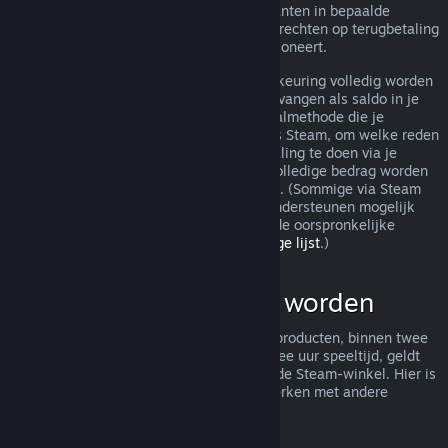
terugbetaling toch worden behandeld. Klanten in bepaalde
jurisdicties hebben mogelijk aanvullende rechten op terugbetaling
wanneer het spel niet naar behoren functioneert.
Je aankoop zal binnen een week na goedkeuring volledig worden
terugbetaald. Je zult de terugbetaling ontvangen als saldo in je
Steam-portemonnee of via dezelfde betaalmethode die je
gebruikt hebt om de aankoop te doen. Als Steam, om welke reden
dan ook, niet in staat is om een terugbetaling te doen via je
oorspronkelijke betaalmethode, zal het volledige bedrag worden
bijgeschreven aan je Steam-portemonnee. (Sommige via Steam
beschikbare betaalmethoden in je land ondersteunen mogelijk
geen terugbetaling van een aankoop via de oorspronkelijke
betaalmethode.
Klik hier voor een volledige lijst
.)
Wat kan terugbetaald worden
Het aanbod tot terugbetaling van Steam-producten, binnen twee
weken na aankoop en met minder dan twee uur speeltijd, geldt
voor spellen en softwaretoepassingen in de Steam-winkel. Hier is
een overzicht van hoe terugbetalingen werken met andere
soorten aankopen.