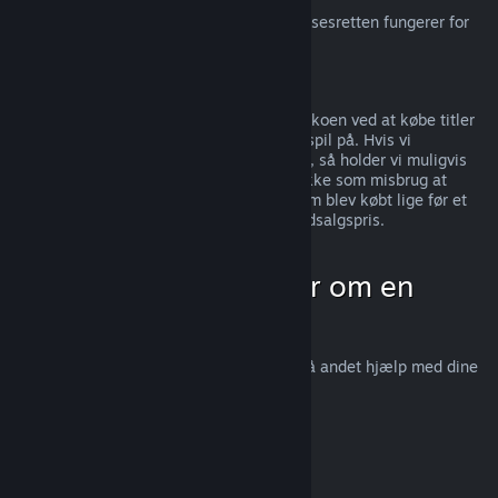
For en forklaring, på hvordan EU-fortrydelsesretten fungerer for
Steam-kunder, bedes du
klikke her
.
Misbrug
Refunderinger er beregnet til at fjerne risikoen ved at købe titler
på Steam; ikke som en måde at få gratis spil på. Hvis vi
mistænker, at du misbruger refunderinger, så holder vi muligvis
op med at tilbyde dem til dig. Vi ser det ikke som misbrug at
anmode om en refundering på en titel, som blev købt lige før et
udsalg, for derefter at købe den igen til udsalgspris.
Hvordan man anmoder om en
refundering
Du kan anmode om en refundering eller få andet hjælp med dine
Steam-køb på
help.steampowered.com
.
Sidst opdateret 23. april 2024