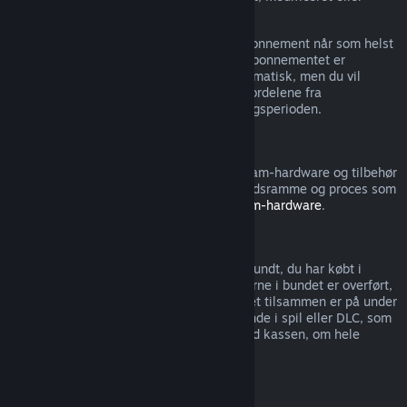
overført.
Bemærk, at du kan annullere et aktivt abonnement når som helst
ved at gå til
dine kontooplysninger
. Når abonnementet er
annulleret, fornyer det ikke længere automatisk, men du vil
stadigvæk have adgang til indholdet og fordelene fra
abonnementet indtil slutningen af betalingsperioden.
Steam Hardware
Du kan anmode om en refundering af Steam-hardware og tilbehør
købt via Steam inden for den gældende tidsramme og proces som
angivet i
Refunderingspolitikken for Steam-hardware
.
Refundering af bundter
Du kan få en fuld refundering af ethvert bundt, du har købt i
Steam-butikken, så længe ingen af emnerne i bundet er overført,
og hvis forbruget af alle emnerne i bundtet tilsammen er på under
to timer. Hvis et bundt indeholder genstande i spil eller DLC, som
ikke kan refunderes, så oplyser Steam ved kassen, om hele
bundtet kan refunderes.
Køb foretaget uden for Steam