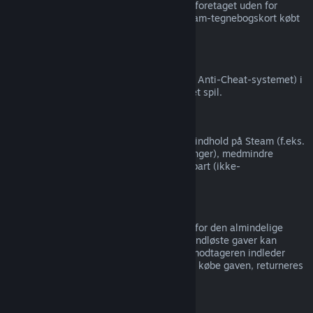
Valve kan ikke give refunderinger på køb foretaget uden for
Steam (for eksempel, CD-nøgler eller Steam-tegnebogskort købt
fra tredjeparter).
VAC-udelukkelser
Hvis du er blevet udelukket af VAC (Valve Anti-Cheat-systemet) i
et spil, mister du retten til at refundere det spil.
Videoindhold
Vi kan ikke tilbyde refunderinger af videoindhold på Steam (f.eks.
film, kortfilm, serier, episoder og vejledninger), medmindre
videoen er i et bundt med andet refunderbart (ikke-
video-)indhold.
Refundering af gaver
Ikke indløste gaver kan refunderes inden for den almindelige
refunderingsperiode på 14 dage/2 timer. Indløste gaver kan
refunderes efter samme vilkår, hvis gavemodtageren indleder
refunderingen. Penge, der blev brugt til at købe gaven, returneres
til den oprindelige køber.
EU-fortrydelsesret