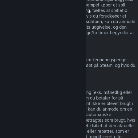
ikke før udgivelsesdatoen. Hvis du for eksempel køber et spil,
som er i
tidlig adgang
eller
forhåndsadgang
, tælles al spilletid
med i refunderingsgrænsen på to timer. Hvis du forudkøber et
spil, som ikke kan spilles inden udgivelsesdatoen, kan du anmode
om en refundering når som helst før spillets udgivelse, og den
almindelige refunderingsperiode på 14 dage/to timer begynder at
gælde på spillets udgivelsesdato.
Steam-tegnebogsrefunderinger
Du kan anmode om en refundering af Steam-tegnebogspenge
inden for 14 dage af købet, hvis de blev købt på Steam, og hvis du
ikke har brugt nogen af pengene.
Løbende abonnementer
Steam tilbyder betalt tidsbegrænset adgang (eks. månedlig eller
årlig) til specifikt indhold og tjenester, som du betaler for på
løbende basis. Hvis et løbende abonnement ikke er blevet brugt i
løbet af den nuværende betalingsperiode, kan du anmode om en
fuld refundering indenfor 48 timer af den automatiske
autofornyelse af abonnementet. Indhold betragtes som brugt, hvis
nogen spil i abonnementet er blevet spillet i løbet af den aktuelle
betalingsperiode, eller hvis nogen fordele eller rabatter, som er
inkluderet i abonnementet, er blevet brugt, modificeret eller