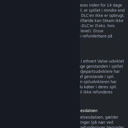
DLC, købt fra Steam-butikken, kan refunderes inden for 14 dage
af købsdatoen hvis spillet, det blev købt til, er spillet i mindre end
to timer siden DLC'en blev købt, så længe DLC'en ikke er opbrugt,
ændret eller overført. Bemærk at i nogle tilfælde kan Steam ikke
udstede refunderinger for visse tredjepart-DLC'er (f.eks. hvis
DLC'en irreversibelt øger en spilkarakters level). Disse
undtagelser er tydeligt markeret som ikke-refunderbare på
butikssiden, før købet foretages.
Refunderinger på køb i spil
Steam tilbyder refunderinger på køb i spil i ethvert Valve-udviklet
spil inden for 48 timer efter købet, så længe genstanden i spillet
ikke er forbrugt, ændret eller overført. Tredjepartsudviklere har
muligheden for at aktivere refunderinger af genstande i spil.
Steam fortæller dig på købstidspunktet om spiludvikleren har
tilmeldt sig refunderinger på genstande, du køber i deres spil.
Hvis ikke så kan køb i spil i ikke-Valve-spil ikke refunderes
gennem Steam.
Refunderinger for spil købt inden udgivelsesdatoen
Når du køber et spil på Steam inden udgivelsesdatoen, gælder
spilletidsgrænsen på to timer for refunderinger (på nær ved
betatestning), men 14-dagesperioden for refunderinger begynder