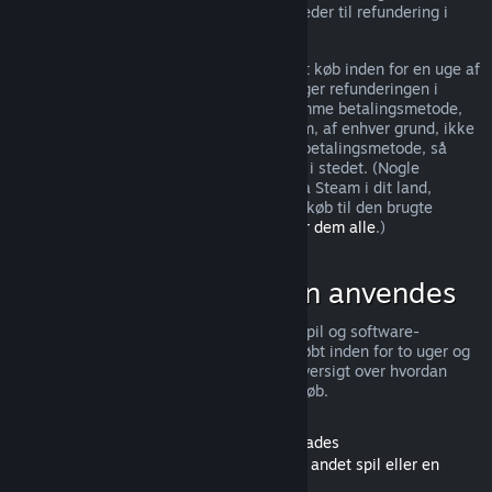
jurisdiktioner kan have yderligere rettigheder til refundering i
tilfælde af fejl i spillet.
Du vil få udstedt en fuld refundering af dit køb inden for en uge af
godkendelse af refunderingen. Du modtager refunderingen i
Steam-tegnebogspenge eller gennem samme betalingsmetode,
du brugte til at foretage købet. Hvis Steam, af enhver grund, ikke
kan udstede refunderingen til din brugte betalingsmetode, så
tildeles hele beløbet din Steam-tegnebog i stedet. (Nogle
betalingsmetoder, som er tilgængelige via Steam i dit land,
understøtter muligvis ikke refundering af køb til den brugte
betalingsmetode.
Klik her for en liste over dem alle
.)
Hvor refunderinger kan anvendes
Steam-refunderingstilbuddet gælder for spil og software-
applikationer i Steam-butikken, som er købt inden for to uger og
er brugt i mindre end 2 timer. Her er en oversigt over hvordan
refunderinger fungerer med andre slags køb.
Refunderinger af indhold, der kan downloades
(Steam-butiksindhold, der kan bruges i et andet spil eller en
anden software-applikation, "DLC")