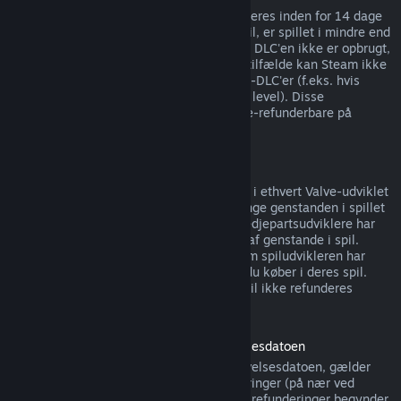
DLC, købt fra Steam-butikken, kan refunderes inden for 14 dage
af købsdatoen hvis spillet, det blev købt til, er spillet i mindre end
to timer siden DLC'en blev købt, så længe DLC'en ikke er opbrugt,
ændret eller overført. Bemærk at i nogle tilfælde kan Steam ikke
udstede refunderinger for visse tredjepart-DLC'er (f.eks. hvis
DLC'en irreversibelt øger en spilkarakters level). Disse
undtagelser er tydeligt markeret som ikke-refunderbare på
butikssiden, før købet foretages.
Refunderinger på køb i spil
Steam tilbyder refunderinger på køb i spil i ethvert Valve-udviklet
spil inden for 48 timer efter købet, så længe genstanden i spillet
ikke er forbrugt, ændret eller overført. Tredjepartsudviklere har
muligheden for at aktivere refunderinger af genstande i spil.
Steam fortæller dig på købstidspunktet om spiludvikleren har
tilmeldt sig refunderinger på genstande, du køber i deres spil.
Hvis ikke så kan køb i spil i ikke-Valve-spil ikke refunderes
gennem Steam.
Refunderinger for spil købt inden udgivelsesdatoen
Når du køber et spil på Steam inden udgivelsesdatoen, gælder
spilletidsgrænsen på to timer for refunderinger (på nær ved
betatestning), men 14-dagesperioden for refunderinger begynder