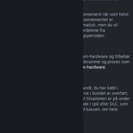
overført.
Bemærk, at du kan annullere et aktivt abonnement når som helst
ved at gå til
dine kontooplysninger
. Når abonnementet er
annulleret, fornyer det ikke længere automatisk, men du vil
stadigvæk have adgang til indholdet og fordelene fra
abonnementet indtil slutningen af betalingsperioden.
Steam Hardware
Du kan anmode om en refundering af Steam-hardware og tilbehør
købt via Steam inden for den gældende tidsramme og proces som
angivet i
Refunderingspolitikken for Steam-hardware
.
Refundering af bundter
Du kan få en fuld refundering af ethvert bundt, du har købt i
Steam-butikken, så længe ingen af emnerne i bundet er overført,
og hvis forbruget af alle emnerne i bundtet tilsammen er på under
to timer. Hvis et bundt indeholder genstande i spil eller DLC, som
ikke kan refunderes, så oplyser Steam ved kassen, om hele
bundtet kan refunderes.
Køb foretaget uden for Steam