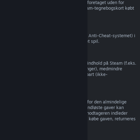
Valve kan ikke give refunderinger på køb foretaget uden for
Steam (for eksempel, CD-nøgler eller Steam-tegnebogskort købt
fra tredjeparter).
VAC-udelukkelser
Hvis du er blevet udelukket af VAC (Valve Anti-Cheat-systemet) i
et spil, mister du retten til at refundere det spil.
Videoindhold
Vi kan ikke tilbyde refunderinger af videoindhold på Steam (f.eks.
film, kortfilm, serier, episoder og vejledninger), medmindre
videoen er i et bundt med andet refunderbart (ikke-
video-)indhold.
Refundering af gaver
Ikke indløste gaver kan refunderes inden for den almindelige
refunderingsperiode på 14 dage/2 timer. Indløste gaver kan
refunderes efter samme vilkår, hvis gavemodtageren indleder
refunderingen. Penge, der blev brugt til at købe gaven, returneres
til den oprindelige køber.
EU-fortrydelsesret