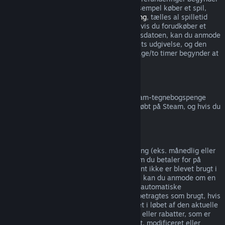
ikke før udgivelsesdatoen. Hvis du for eksempel køber et spil,
som er i
tidlig adgang
eller
forhåndsadgang
, tælles al spilletid
med i refunderingsgrænsen på to timer. Hvis du forudkøber et
spil, som ikke kan spilles inden udgivelsesdatoen, kan du anmode
om en refundering når som helst før spillets udgivelse, og den
almindelige refunderingsperiode på 14 dage/to timer begynder at
gælde på spillets udgivelsesdato.
Steam-tegnebogsrefunderinger
Du kan anmode om en refundering af Steam-tegnebogspenge
inden for 14 dage af købet, hvis de blev købt på Steam, og hvis du
ikke har brugt nogen af pengene.
Løbende abonnementer
Steam tilbyder betalt tidsbegrænset adgang (eks. månedlig eller
årlig) til specifikt indhold og tjenester, som du betaler for på
løbende basis. Hvis et løbende abonnement ikke er blevet brugt i
løbet af den nuværende betalingsperiode, kan du anmode om en
fuld refundering indenfor 48 timer af den automatiske
autofornyelse af abonnementet. Indhold betragtes som brugt, hvis
nogen spil i abonnementet er blevet spillet i løbet af den aktuelle
betalingsperiode, eller hvis nogen fordele eller rabatter, som er
inkluderet i abonnementet, er blevet brugt, modificeret eller