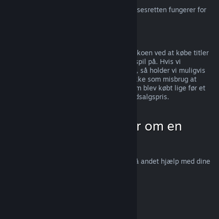
For en forklaring, på hvordan EU-fortrydelsesretten fungerer for
Steam-kunder, bedes du
klikke her
.
Misbrug
Refunderinger er beregnet til at fjerne risikoen ved at købe titler
på Steam; ikke som en måde at få gratis spil på. Hvis vi
mistænker, at du misbruger refunderinger, så holder vi muligvis
op med at tilbyde dem til dig. Vi ser det ikke som misbrug at
anmode om en refundering på en titel, som blev købt lige før et
udsalg, for derefter at købe den igen til udsalgspris.
Hvordan man anmoder om en
refundering
Du kan anmode om en refundering eller få andet hjælp med dine
Steam-køb på
help.steampowered.com
.
Sidst opdateret 23. april 2024