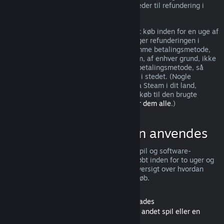
jurisdiktioner kan have yderligere rettigheder til refundering i
tilfælde af fejl i spillet.
Du vil få udstedt en fuld refundering af dit køb inden for en uge af
godkendelse af refunderingen. Du modtager refunderingen i
Steam-tegnebogspenge eller gennem samme betalingsmetode,
du brugte til at foretage købet. Hvis Steam, af enhver grund, ikke
kan udstede refunderingen til din brugte betalingsmetode, så
tildeles hele beløbet din Steam-tegnebog i stedet. (Nogle
betalingsmetoder, som er tilgængelige via Steam i dit land,
understøtter muligvis ikke refundering af køb til den brugte
betalingsmetode.
Klik her for en liste over dem alle
.)
Hvor refunderinger kan anvendes
Steam-refunderingstilbuddet gælder for spil og software-
applikationer i Steam-butikken, som er købt inden for to uger og
er brugt i mindre end 2 timer. Her er en oversigt over hvordan
refunderinger fungerer med andre slags køb.
Refunderinger af indhold, der kan downloades
(Steam-butiksindhold, der kan bruges i et andet spil eller en
anden software-applikation, "DLC")