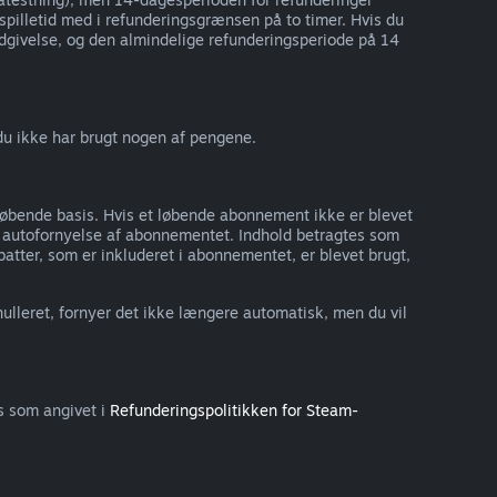
l spilletid med i refunderingsgrænsen på to timer. Hvis du
udgivelse, og den almindelige refunderingsperiode på 14
u ikke har brugt nogen af pengene.
å løbende basis. Hvis et løbende abonnement ikke er blevet
e autofornyelse af abonnementet. Indhold betragtes som
abatter, som er inkluderet i abonnementet, er blevet brugt,
ulleret, fornyer det ikke længere automatisk, men du vil
s som angivet i
Refunderingspolitikken for Steam-