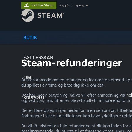
Installer Steam
log på
|
sprog
BUTIK
FÆLLESSKAB
Steam-refunderinger
OM
Du kan anmode om en refundering for næsten ethvert køb 
du spillet i en time og brød dig ikke om det.
Det har ingen betydning. Valve vil efter anmodning via
he
SUPPORT
og, ved spil, hvis titlen er blevet spillet i mindre end to ti
Der er flere oplysninger nedenfor, men selvom dit tilfælde
Forbrugere i visse jurisdiktioner kan have yderligere rettighe
Du vil få udstedt en fuld refundering af dit køb inden 
betalingsmetode, du brugte til at foretage købet. Hvis St