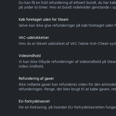
Du kan få en fuld refundering af ethvert bundt, du har kø
på under to timer. Hvis et bundt indeholder genstande i s
Køb foretaget uden for Steam
Valve kan ikke give refunderinger på køb foretaget uden 
VAC-udelukkelser
Hvis du er blevet udelukket af VAC (Valve Anti-Cheat-system
Videoindhold
Vi kan ikke tilbyde refunderinger af videoindhold på Steam
video-)indhold.
Refundering af gaver
Ikke indløste gaver kan refunderes inden for den alminde
refunderingen. Penge, der blev brugt til at købe gaven, ret
EU-fortrydelsesret
For en forklaring, på hvordan EU-fortrydelsesretten fung