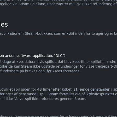
gelige via Steam i dit land, understøtter muligvis ikke refundering a
des
pplikationer i Steam-butikken, som er købt inden for to uger og er br
r en anden software-applikation, "DLC")
dage af købsdatoen hvis spillet, det blev købt til, er spillet i mind
tilfælde kan Steam ikke udstede refunderinger for visse tredjepart-DLC
efunderbare på butikssiden, før købet foretages.
udviklet spil inden for 48 timer efter købet, så længe genstanden i spi
eringer af genstande i spil. Steam fortæller dig på købstidspunktet o
pil i ikke-Valve-spil ikke refunderes gennem Steam.
lder spilletidsgrænsen på to timer for refunderinger (på nær ved be