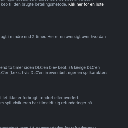
f køb til den brugte betalingsmetode.
Klik her for en liste
ugt i mindre end 2 timer. Her er en oversigt over hvordan
re end to timer siden DLC'en blev købt, så længe DLC'en
'er (f.eks. hvis DLC'en irreversibelt øger en spilkarakters
llet ikke er forbrugt, ændret eller overført.
m spiludvikleren har tilmeldt sig refunderinger på
tatestning), men 14-dagesperioden for refunderinger